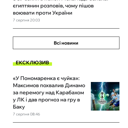
єгиптянин розповів, чому пішов
воювати проти України
7 серпня 20:03
Всі новини
ЕКСКЛЮЗИВ
«У Пономаренка є чуйка»:
Максимов похвалив Динамо
за перемогу над Карабахом
у ЛК і дав прогноз на гру в
Баку
7 серпня 08:46