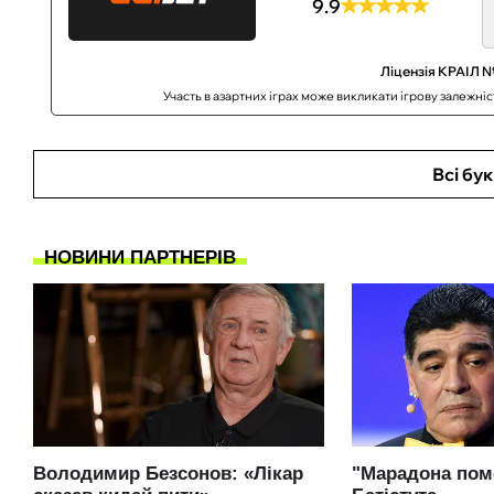
9.9
Ліцензія КРАІЛ №
Участь в азартних іграх може викликати ігрову залежні
Всі бу