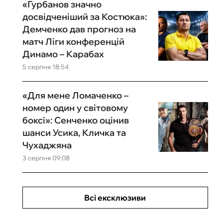
«Гурбанов значно
досвідченіший за Костюка»:
Демченко дав прогноз на
матч Ліги конференцій
Динамо – Карабах
5 серпня 18:54
«Для мене Ломаченко –
номер один у світовому
боксі»: Сенченко оцінив
шанси Усика, Кличка та
Чухаджяна
3 серпня 09:08
Всі ексклюзиви