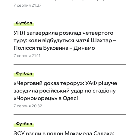
7 серпня 21:37
Футбол
УПЛ затвердила розклад четвертого
туру: коли відбудуться матчі Шахтар –
Полісся та Буковина – Динамо
7 серпня 21:11
Футбол
«Черговий доказ терору»: УАФ рішуче
засудила російський удар по стадіону
«Чорноморець» в Одесі
7 серпня 20:32
Футбол
ЗСУ взяли в полон Мохамеда Салаха: