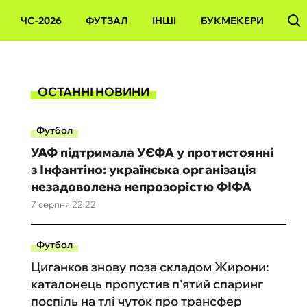
ЧС-2026
ФУТЗАЛ
ІНШІ
БУКМЕКЕРИ
ОСТАННІ НОВИНИ
Футбол
УАФ підтримала УЄФА у протистоянні
з Інфантіно: українська організація
незадоволена непрозорістю ФІФА
7 серпня 22:22
Футбол
Циганков знову поза складом Жирони:
каталонець пропустив п'ятий спаринг
поспіль на тлі чуток про трансфер