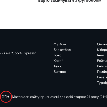
Футбол
Олімп
Баскетбол
Кібер
ня на "Sport-Express"
Бокс
Інші
Хокей
Рейти
Теніс
Рейти
Біатлон
Гембл
База 
Турні
21+
Матеріали сайту призначені для осіб старше 21 року (21+)