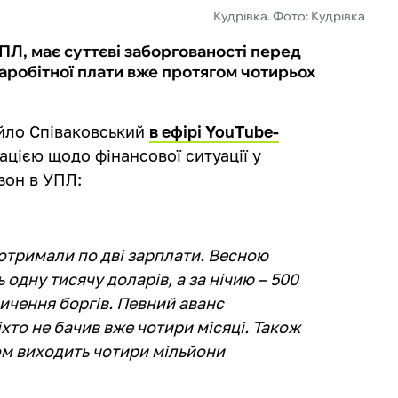
Кудрівка. Фото: Кудрівка
ПЛ, має суттєві заборгованості перед
заробітної плати вже протягом чотирьох
айло Співаковський
в ефірі YouTube-
цією щодо фінансової ситуації у
зон в УПЛ:
отримали по дві зарплати. Весною
 одну тисячу доларів, а за нічию – 500
пичення боргів. Певний аванс
іхто не бачив вже чотири місяці. Також
лом виходить чотири мільйони