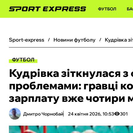
ФУТБОЛ
БА
sport-express
новини футболу
ФУТБОЛ
Кудрівка зіткнулася з
проблемами: гравці к
зарплату вже чотири м
Дмитро Чорнобай
24 квітня 2026, 10:53
301