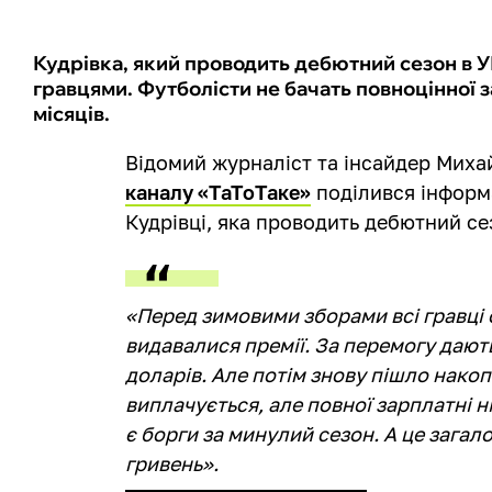
Кудрівка, який проводить дебютний сезон в У
гравцями. Футболісти не бачать повноцінної 
місяців.
Відомий журналіст та інсайдер Мих
каналу «ТаТоТаке»
поділився інформа
Кудрівці, яка проводить дебютний се
«Перед зимовими зборами всі гравці 
видавалися премії. За перемогу дають
доларів. Але потім знову пішло нако
виплачується, але повної зарплатні н
є борги за минулий сезон. А це зага
гривень».