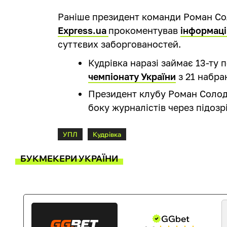
Раніше президент команди Роман С
Express.ua
прокоментував
інформаці
суттєвих заборгованостей.
Кудрівка наразі займає 13-ту 
чемпіонату України
з 21 набра
Президент клубу Роман Соло
боку журналістів через підозрі
УПЛ
Кудрівка
БУКМЕКЕРИ УКРАЇНИ
GGbet