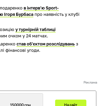
олодаренко
в інтерв’ю Sport-
ю Ігоря Бурбаса
про наявність у клубі
позицію
у турнірній таблиці
ним очком у 24 матчах.
даренко
став об'єктом розслідувань
з
лі фінансові угоди.
Реклама
150000 грн
На сайт