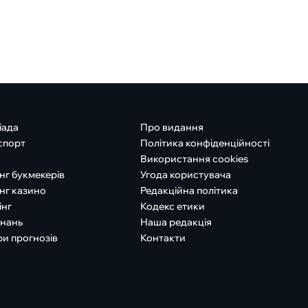
іада
Про видання
спорт
Політика конфіденційності
Використання cookies
нг букмекерів
Угода користувача
нг казино
Редакційна політика
інг
Кодекс етики
знань
Наша редакція
ри прогнозів
Контакти