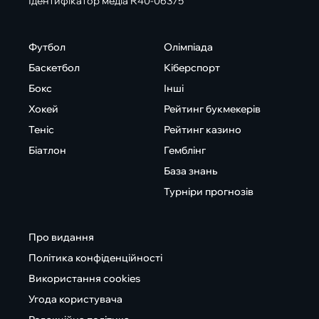
Ідентифікатор медіа R40-06375
Футбол
Олімпіада
Баскетбол
Кіберспорт
Бокс
Інші
Хокей
Рейтинг букмекерів
Теніс
Рейтинг казино
Біатлон
Гемблінг
База знань
Турніри прогнозів
Про видання
Політика конфіденційності
Використання cookies
Угода користувача