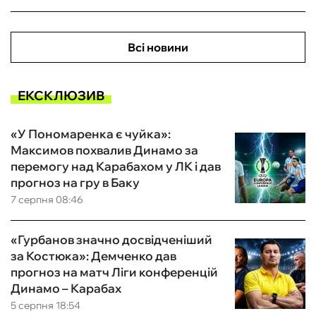
Всі новини
ЕКСКЛЮЗИВ
«У Пономаренка є чуйка»:
Максимов похвалив Динамо за
перемогу над Карабахом у ЛК і дав
прогноз на гру в Баку
7 серпня 08:46
«Гурбанов значно досвідченіший
за Костюка»: Демченко дав
прогноз на матч Ліги конференцій
Динамо – Карабах
5 серпня 18:54