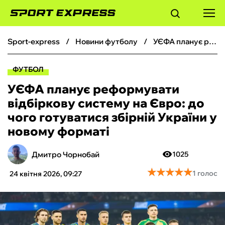
sport-express
новини футболу
УЄФА планує реформувати відбіркову систему на Євро: до чого готуватися збірній України у новому форматі
ФУТБОЛ
ФУТБОЛ
БАСКЕТБОЛ
УЄФА планує реформувати
відбіркову систему на Євро: до
БОКС
чого готуватися збірній України у
новому форматі
ХОКЕЙ
Дмитро Чорнобай
1025
ТЕНІС
★
★
★
★
★
★
★
★
★
★
1 голос
24 квітня 2026, 09:27
КІБЕРСПОРТ
ЧС-2026