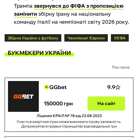
Трампа
звернувся до ФІФА з пропозицією
замінити
збірну Ірану на національну
команду Італії на чемпіонаті світу 2026 року.
Збірна України з футболу
Чемпіонат Європи
УЄФА
БУКМЕКЕРИ УКРАЇНИ
Реклама
GGbet
9.9
150000 грн
На сайт
Ліцензія КРАІЛ № 78 від 23.08.2023
Участь в азартних іграх може викликати ігрову залежність.
Дотримуйтеся правил (принципів) відповідальної гри