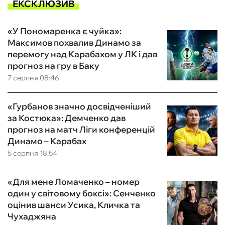
ЕКСКЛЮЗИВ
«У Пономаренка є чуйка»:
Максимов похвалив Динамо за
перемогу над Карабахом у ЛК і дав
прогноз на гру в Баку
7 серпня 08:46
«Гурбанов значно досвідченіший
за Костюка»: Демченко дав
прогноз на матч Ліги конференцій
Динамо – Карабах
5 серпня 18:54
«Для мене Ломаченко – номер
один у світовому боксі»: Сенченко
оцінив шанси Усика, Кличка та
Чухаджяна