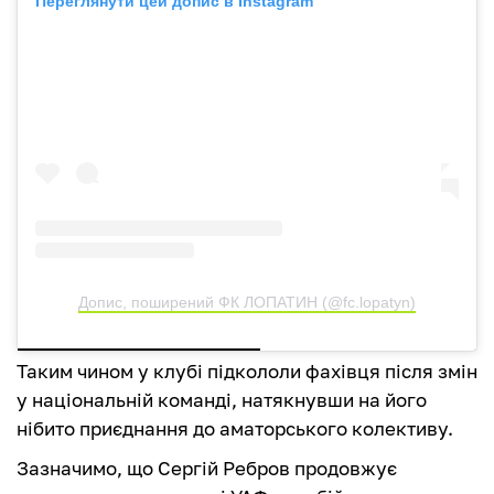
Переглянути цей допис в Instagram
Допис, поширений ФК ЛОПАТИН (@fc.lopatyn)
Таким чином у клубі підкололи фахівця після змін
у національній команді, натякнувши на його
нібито приєднання до аматорського колективу.
Зазначимо, що Сергій Ребров продовжує