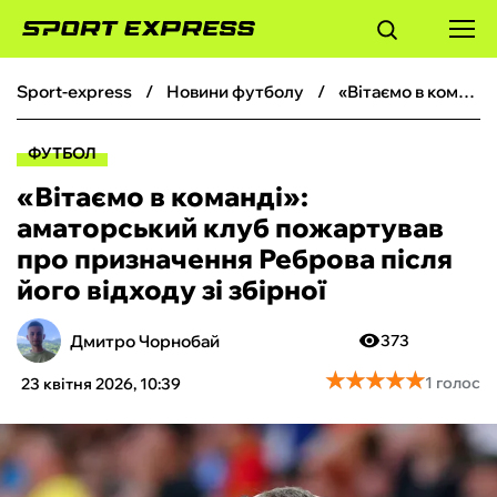
sport-express
новини футболу
«Вітаємо в команді»: аматорський клуб пожартував про призначення Реброва після його відходу зі збірної
ФУТБОЛ
ФУТБОЛ
БАСКЕТБОЛ
«Вітаємо в команді»:
аматорський клуб пожартував
БОКС
про призначення Реброва після
його відходу зі збірної
ХОКЕЙ
Дмитро Чорнобай
373
ТЕНІС
★
★
★
★
★
★
★
★
★
★
1 голос
23 квітня 2026, 10:39
КІБЕРСПОРТ
ЧС-2026