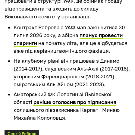
працювати в структурі УАФ, де обіймає посаду
віцепрезидента та входить до складу
Виконавчого комітету організації.
Контракт Реброва з УАФ мав закінчитися 30
липня 2026 року, а збірна
планує провести
спаринги
на початку літа, але це відбудеться
вже під керівництвом іншого фахівця.
На клубному рівні він працював з Динамо
(2014-2017), саудівським Аль-Ахлі (2017-2018),
угорським Ференцварошем (2018-2021) і
еміратським Аль-Айном (2021-2023).
Аматорський ФК Лопатин зі Львівської
області
раніше оголосив про підписання
колишнього півзахисника Карпат і Минаю
Михайла Кополовця.
Сергій Ребров