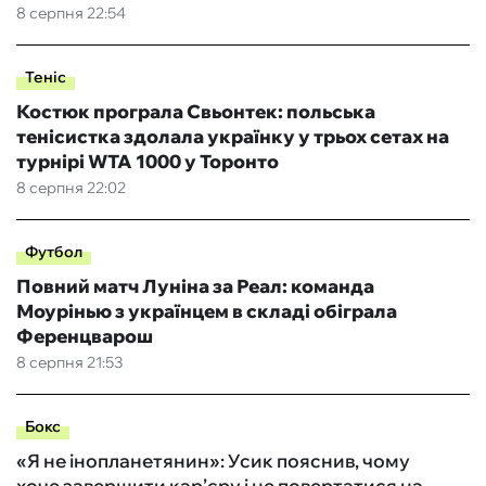
8 серпня 22:54
Теніс
Костюк програла Свьонтек: польська
тенісистка здолала українку у трьох сетах на
турнірі WTA 1000 у Торонто
8 серпня 22:02
Футбол
Повний матч Луніна за Реал: команда
Моурінью з українцем в складі обіграла
Ференцварош
8 серпня 21:53
Бокс
«Я не інопланетянин»: Усик пояснив, чому
хоче завершити кар’єру і не повертатися на