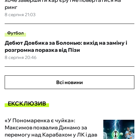
ринг
8 серпня 21:03
Футбол
Дебют Довбика за Болонью: вихід на заміну і
розгромна поразка від Пізи
8 серпня 20:46
Всі новини
ЕКСКЛЮЗИВ
«У Пономаренка є чуйка»:
Максимов похвалив Динамо за
перемогу над Карабахом у ЛК і дав