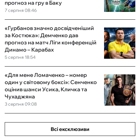
прогноз на гру в Баку
7 серпня 08:46
«Гурбанов значно досвідченіший
за Костюка»: Демченко дав
прогноз на матч Ліги конференцій
Динамо – Карабах
5 серпня 18:54
«Для мене Ломаченко – номер
один у світовому боксі»: Сенченко
оцінив шанси Усика, Кличка та
Чухаджяна
3 серпня 09:08
Всі ексклюзиви