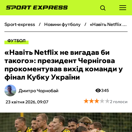
sport-express
новини футболу
«Навіть Netflix не вигадав би такого»: президент Чернігова прокоментував вихід команди у фінал Кубку України
ФУТБОЛ
ФУТБОЛ
БАСКЕТБОЛ
«Навіть Netflix не вигадав би
такого»: президент Чернігова
БОКС
прокоментував вихід команди у
фінал Кубку України
ХОКЕЙ
Дмитро Чорнобай
345
ТЕНІС
★
★
★
★
★
★
★
★
★
★
2 голоси
23 квітня 2026, 09:07
КІБЕРСПОРТ
ЧС-2026