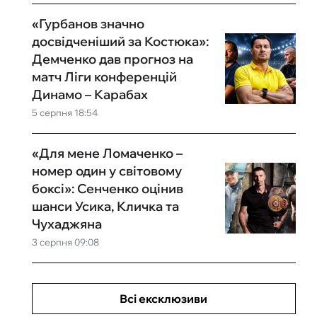
«Гурбанов значно
досвідченіший за Костюка»:
Демченко дав прогноз на
матч Ліги конференцій
Динамо – Карабах
5 серпня 18:54
«Для мене Ломаченко –
номер один у світовому
боксі»: Сенченко оцінив
шанси Усика, Кличка та
Чухаджяна
3 серпня 09:08
Всі ексклюзиви