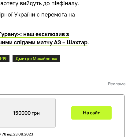
артету вийдуть до півфіналу.
рної України є перемога на
Турану»: наш ексклюзив з
чими слідами матчу АЗ – Шахтар
.
U-19
Дмитро Михайленко
Реклама
150000 грн
На сайт
 78 від 23.08.2023