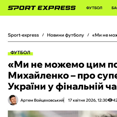
ФУТБОЛ
БА
sport-express
новини футболу
ФУТБОЛ
«Ми не можемо цим п
Михайленко – про супе
України у фінальній ч
Артем Войцеховський
17 квітня 2026, 12:30
4