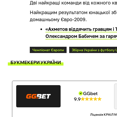
Дві найкращі команди від кожного кв
Найкращим результатом юнацької збі
домашньому Євро-2009.
«Ахметов віддячить гравцям і 
Олександром Бабичем за гаря
Чемпіонат Європи
Збірна України з футболу 
БУКМЕКЕРИ УКРАЇНИ
GGbet
9.9
Ліцензія КРАІЛ №