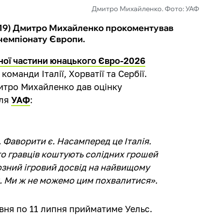
Дмитро Михайленко. Фото: УАФ
U-19) Дмитро Михайленко прокоментував
чемпіонату Європи.
ної частини юнацького Євро-2026
оманди Італії, Хорватії та Сербії.
итро Михайленко дав оцінку
для
УАФ
:
. Фаворити є. Насамперед це Італія.
то гравців коштують солідних грошей
озний ігровий досвід на найвищому
х. Ми ж не можемо цим похвалитися».
вня по 11 липня прийматиме Уельс.