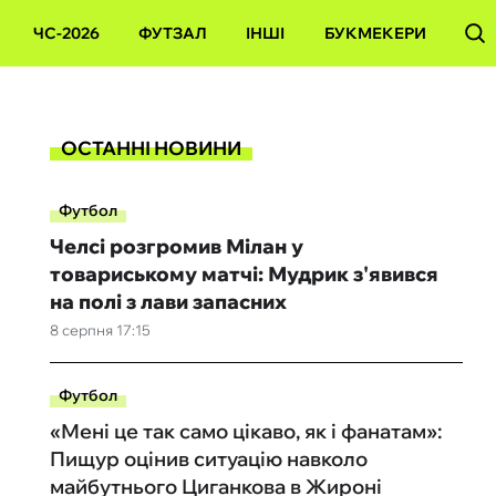
ЧС-2026
ФУТЗАЛ
ІНШІ
БУКМЕКЕРИ
ОСТАННІ НОВИНИ
Футбол
Челсі розгромив Мілан у
товариському матчі: Мудрик з'явився
на полі з лави запасних
8 серпня 17:15
Футбол
«Мені це так само цікаво, як і фанатам»:
Пищур оцінив ситуацію навколо
майбутнього Циганкова в Жироні