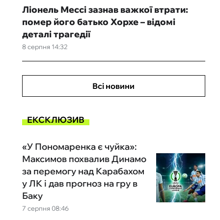
Ліонель Мессі зазнав важкої втрати:
помер його батько Хорхе – відомі
деталі трагедії
8 серпня 14:32
Всі новини
ЕКСКЛЮЗИВ
«У Пономаренка є чуйка»:
Максимов похвалив Динамо
за перемогу над Карабахом
у ЛК і дав прогноз на гру в
Баку
7 серпня 08:46