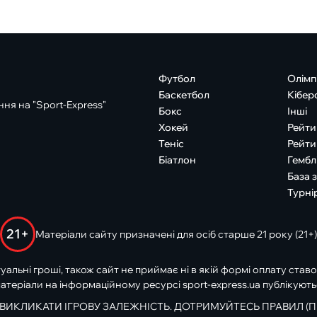
Футбол
Олімп
Баскетбол
Кібер
ня на "Sport-Express"
Бокс
Інші
Хокей
Рейти
Теніс
Рейти
Біатлон
Гембл
База 
Турні
21+
Матеріали сайту призначені для осіб старше 21 року (21+)
туальні гроші, також сайт не приймає ні в якій формі оплату ставо
атеріали на інформаційному ресурсі sport-express.ua публікують
 ВИКЛИКАТИ ІГРОВУ ЗАЛЕЖНІСТЬ. ДОТРИМУЙТЕСЬ ПРАВИЛ (П