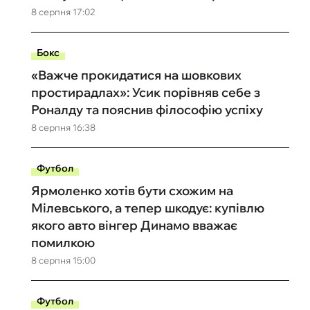
8 серпня 17:02
Бокс
«Важче прокидатися на шовкових
простирадлах»: Усик порівняв себе з
Роналду та пояснив філософію успіху
8 серпня 16:38
Футбол
Ярмоленко хотів бути схожим на
Мілевського, а тепер шкодує: купівлю
якого авто вінгер Динамо вважає
помилкою
8 серпня 15:00
Футбол