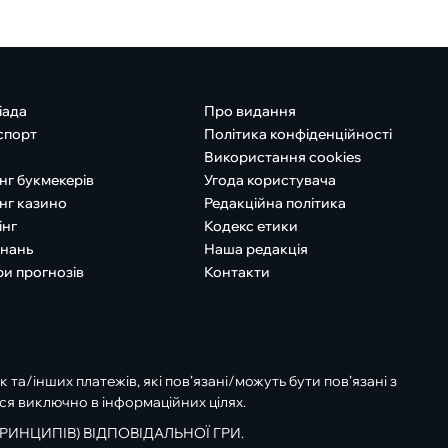
іада
Про видання
спорт
Політика конфіденційності
Використання cookies
нг букмекерів
Угода користувача
нг казино
Редакційна політика
інг
Кодекс етики
знань
Наша редакція
ри прогнозів
Контакти
к та/інших платежів, які пов’язані/можуть бути пов’язані з
ся виключно в інформаційних цілях.
РИНЦИПІВ) ВІДПОВІДАЛЬНОЇ ГРИ.