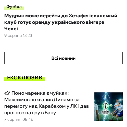
Футбол
Мудрик може перейти до Хетафе: іспанський
клуб готує оренду українського вінгера
Челсі
9 серпня 13:23
Всі новини
ЕКСКЛЮЗИВ
«У Пономаренка є чуйка»:
Максимов похвалив Динамо за
перемогу над Карабахом у ЛК і дав
прогноз на гру в Баку
7 серпня 08:46