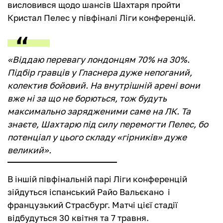
висловився щодо шансів Шахтаря пройти
Кристал Пелес у півфіналі Ліги конференцій.
«Віддаю перевагу лондонцям 70% на 30%.
Підбір гравців у Гласнера дуже непоганий,
колектив бойовий. На внутрішній арені вони
вже ні за що не борються, тож будуть
максимально зарядженими саме на ЛК. Та
знаєте, Шахтарю під силу перемогти Пелес, бо
потенціал у цього складу «гірників» дуже
великий».
В іншій півфінальній парі Ліги конференцій
зійдуться іспанський Райо Вальєкано і
французький Страсбург. Матчі цієї стадії
відбудуться 30 квітня та 7 травня.