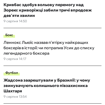
Кривбас здобув вольову перемогу над
Зорею: криворіжці забили тричі впродовж
дев'яти хвилин
9 серпня 14:50
Бокс
Леннокс Льюїс назвав п'ятірку найкращих
боксерів в історії: чи потрапив Усик до списку
легендарного боксера
9 серпня 14:17
Футбол
Жадсона заарештували у Бразилії: у чому
звинувачують колишнього півзахисника
Шахтаря
9 серпня 13:54