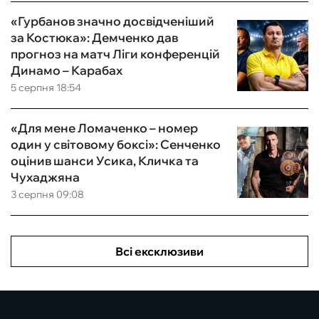
«Гурбанов значно досвідченіший
за Костюка»: Демченко дав
прогноз на матч Ліги конференцій
Динамо – Карабах
5 серпня 18:54
«Для мене Ломаченко – номер
один у світовому боксі»: Сенченко
оцінив шанси Усика, Кличка та
Чухаджяна
3 серпня 09:08
Всі ексклюзиви