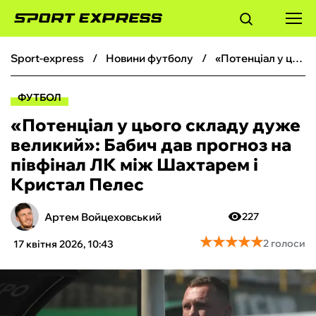
sport-express
новини футболу
«Потенціал у цього складу дуже великий»: Бабич дав прогноз на півфінал ЛК між Шахтарем і Кристал Пелес
ФУТБОЛ
ФУТБОЛ
БАСКЕТБОЛ
«Потенціал у цього складу дуже
великий»: Бабич дав прогноз на
БОКС
півфінал ЛК між Шахтарем і
Кристал Пелес
ХОКЕЙ
Артем Войцеховський
227
ТЕНІС
★
★
★
★
★
★
★
★
★
★
2 голоси
17 квітня 2026, 10:43
КІБЕРСПОРТ
ЧС-2026