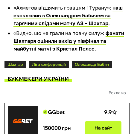
«Ахметов віддячить гравцям і Турану»:
наш
ексклюзив з Олександром Бабичем за
гарячими слідами матчу АЗ – Шахтар
.
«Видно, що не грали на повну силу»:
фанати
Шахтаря оцінили вихід у півфінал та
майбутні матчі з Кристал Пелес
.
Шахтар
Ліга конференцій
Олександр Бабич
БУКМЕКЕРИ УКРАЇНИ
Реклама
GGbet
9.9
150000 грн
На сайт