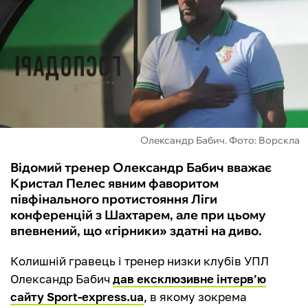
ФУТЗАЛ
ІНШІ
БУКМЕКЕРИ
Олександр Бабич. Фото: Ворскла
Відомий тренер Олександр Бабич вважає
Кристал Пелес явним фаворитом
півфінального протистояння Ліги
конференцій з Шахтарем, але при цьому
впевнений, що «гірники» здатні на диво.
Колишній гравець і тренер низки клубів УПЛ
Олександр Бабич
дав ексклюзивне інтерв’ю
сайту Sport-express.ua
, в якому зокрема