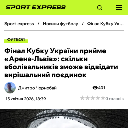
sport-express
новини футболу
Фінал Кубку України прийме «Арена-Львів»: скільки вболівальників зможе відвідати вирішальний поєдинок
ФУТБОЛ
ФУТБОЛ
БАСКЕТБОЛ
Фінал Кубку України прийме
«Арена-Львів»: скільки
БОКС
вболівальників зможе відвідати
вирішальний поєдинок
ХОКЕЙ
Дмитро Чорнобай
401
ТЕНІС
★
★
★
★
★
★
★
★
★
★
0 голосів
15 квітня 2026, 18:39
КІБЕРСПОРТ
ЧС-2026