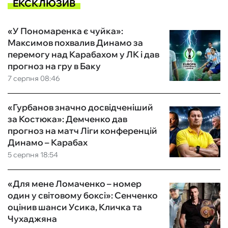
ЕКСКЛЮЗИВ
«У Пономаренка є чуйка»:
Максимов похвалив Динамо за
перемогу над Карабахом у ЛК і дав
прогноз на гру в Баку
7 серпня 08:46
«Гурбанов значно досвідченіший
за Костюка»: Демченко дав
прогноз на матч Ліги конференцій
Динамо – Карабах
5 серпня 18:54
«Для мене Ломаченко – номер
один у світовому боксі»: Сенченко
оцінив шанси Усика, Кличка та
Чухаджяна