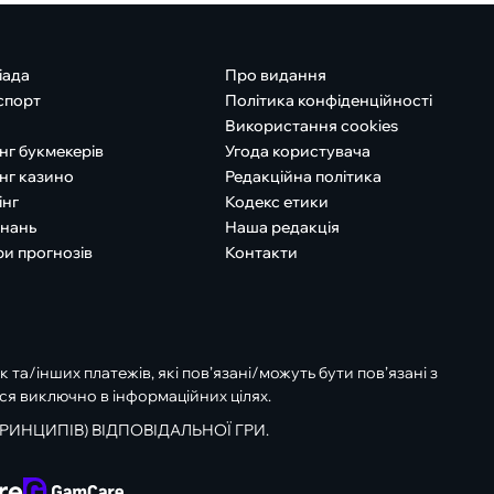
іада
Про видання
спорт
Політика конфіденційності
Використання cookies
нг букмекерів
Угода користувача
нг казино
Редакційна політика
інг
Кодекс етики
знань
Наша редакція
ри прогнозів
Контакти
к та/інших платежів, які пов’язані/можуть бути пов’язані з
ся виключно в інформаційних цілях.
РИНЦИПІВ) ВІДПОВІДАЛЬНОЇ ГРИ.