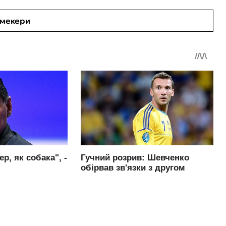
кмекери