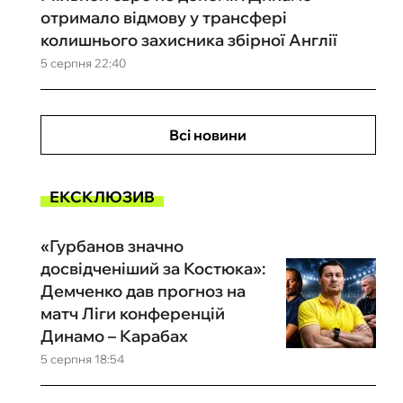
отримало відмову у трансфері
колишнього захисника збірної Англії
5 серпня 22:40
Всі новини
ЕКСКЛЮЗИВ
«Гурбанов значно
досвідченіший за Костюка»:
Демченко дав прогноз на
матч Ліги конференцій
Динамо – Карабах
5 серпня 18:54