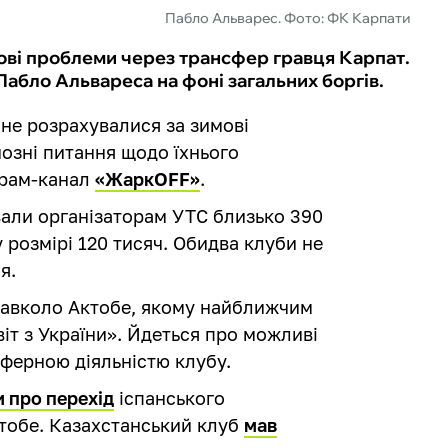
Пабло Альварес. Фото: ФК Карпати
ові проблеми через трансфер гравця Карпат.
Пабло Альвареса на фоні загальних боргів.
 не розрахувалися за зимові
йозні питання щодо їхнього
грам-канал
«ЖаркOFF»
.
вали організаторам УТС близько 390
у розмірі 120 тисяч. Обидва клуби не
я.
навколо Актобе, якому найближчим
іт з України». Йдеться про можливі
нсферною діяльністю клубу.
 про перехід
іспанського
тобе. Казахстанський клуб
мав