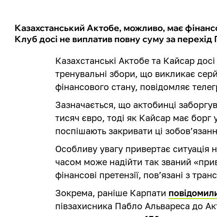
Казахстанський Актобе, можливо, має фінанс
Клуб досі не виплатив повну суму за перехід 
Казахстанські Актобе та Кайсар досі
тренувальні збори, що викликає сер
фінансового стану, повідомляє теле
Зазначається, що актобинці заборгу
тисяч євро, тоді як Кайсар має борг 
поспішають закривати ці зобов’язанн
Особливу увагу привертає ситуація 
часом може надійти так званий «прив
фінансові претензії, пов’язані з тра
Зокрема, раніше Карпати
повідомили
півзахисника Пабло Альвареса до Ак