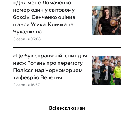
«Для мене Ломаченко –
номер один у світовому
боксі»: Сенченко оцінив
шанси Усика, Кличка та
Чухаджяна
3 серпня 09:08
«Це був справжній іспит для
нас»: Ротань про перемогу
Полісся над Чорноморцем
та феєрію Велетня
2 серпня 16:57
Всі ексклюзиви