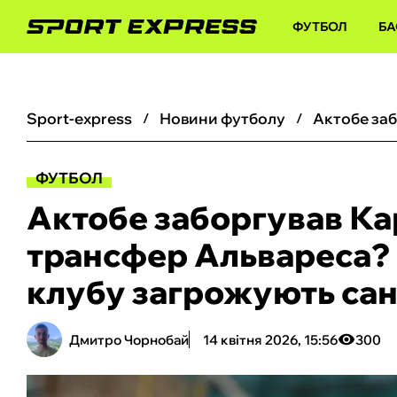
ФУТБОЛ
БА
sport-express
новини футболу
ФУТБОЛ
Актобе заборгував Ка
трансфер Альвареса?
клубу загрожують санк
Дмитро Чорнобай
14 квітня 2026, 15:56
300