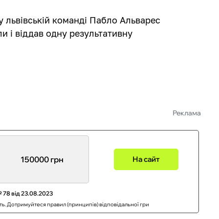
у львівській команді Пабло Альварес
ли і віддав одну результативну
Реклама
150000 грн
На сайт
 78 від 23.08.2023
сть. Дотримуйтеся правил (принципів) відповідальної гри