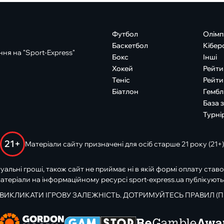
Футбол
Олімп
Баскетбол
Кібер
ня на "Sport-Express"
Бокс
Інші
Хокей
Рейти
Теніс
Рейти
Біатлон
Гембл
База 
Турні
21+
Матеріали сайту призначені для осіб старше 21 року (21+)
туальні гроші, також сайт не приймає ні в якій формі оплату ставо
атеріали на інформаційному ресурсі sport-express.ua публікують
 ВИКЛИКАТИ ІГРОВУ ЗАЛЕЖНІСТЬ. ДОТРИМУЙТЕСЬ ПРАВИЛ (П