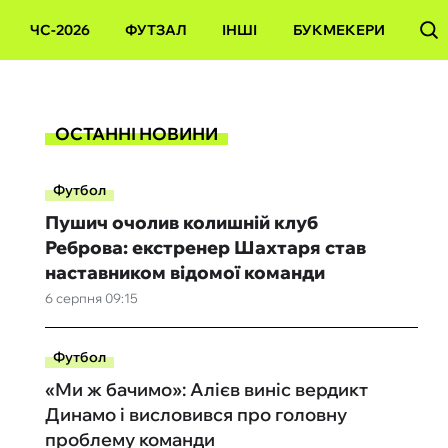
ЧС-2026
ФУТЗАЛ
ІНШІ
БУКМЕКЕРИ
ОСТАННІ НОВИНИ
Футбол
Пушич очолив колишній клуб
Реброва: екстренер Шахтаря став
наставником відомої команди
6 серпня 09:15
Футбол
«Ми ж бачимо»: Алієв виніс вердикт
Динамо і висловився про головну
проблему команди