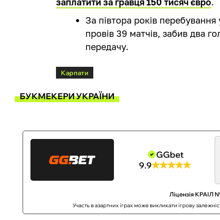
заплатити за гравця 150 тисяч євро
.
За півтора років перебування 
провів 39 матчів, забив два го
передачу.
Карпати
БУКМЕКЕРИ УКРАЇНИ
GGbet
9.9
Ліцензія КРАІЛ №
Участь в азартних іграх може викликати ігрову залежні