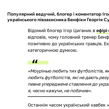
Популярний ведучий, блогер і коментатор Іг
українського півзахисника Бенфіки Георгія 
Відомий блогер Ігор Циганик в
ефірі
відповів, чому головний тренер Бен
позитивно до українських гравців. Е
категоричною думкою.
«Моурінью любить тих футболістів, як
любить футболістів, які не дають резул
певне упереджене ставлення до украї
я, чесно кажучи, не побачив».
Останнім часом український хавбек «