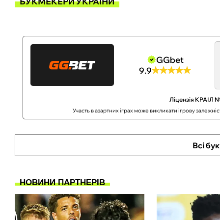
БУКМЕКЕРИ УКРАЇНИ
GGbet
9.9
Ліцензія КРАІЛ №
Участь в азартних іграх може викликати ігрову залежні
Всі бу