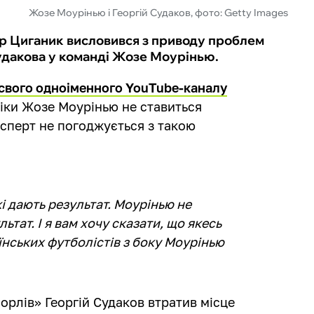
Жозе Моурінью і Георгій Судаков, фото: Getty Images
ор Циганик висловився з приводу проблем
Судакова у команді Жозе Моурінью.
 свого одноіменного YouTube-каналу
фіки Жозе Моурінью не ставиться
ксперт не погоджується з такою
і дають результат. Моурінью не
ьтат. І я вам хочу сказати, що якесь
нських футболістів з боку Моурінью
орлів» Георгій Судаков втратив місце