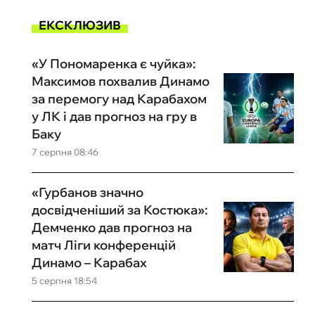
ЕКСКЛЮЗИВ
«У Пономаренка є чуйка»:
Максимов похвалив Динамо
за перемогу над Карабахом
у ЛК і дав прогноз на гру в
Баку
7 серпня 08:46
«Гурбанов значно
досвідченіший за Костюка»:
Демченко дав прогноз на
матч Ліги конференцій
Динамо – Карабах
5 серпня 18:54