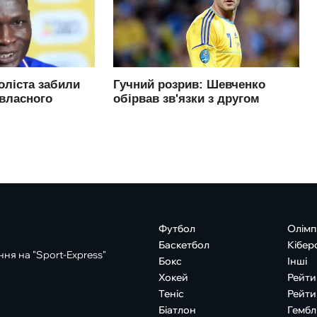
Футбол
Олімп
Баскетбол
Кібер
ня на "Sport-Express"
Бокс
Інші
Хокей
Рейти
Теніс
Рейти
Біатлон
Гембл