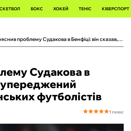
СКЕТБОЛ
БОКС
ХОКЕЙ
ТЕНІС
КІБЕРСПОРТ
Циганик пояснив проблему Судакова в Бенфіці: він сказав, чи упереджений Моурінью щодо українських футболістів
лему Судакова в
чи упереджений
ських футболістів
★
★
★
★
★
★
★
★
★
★
1 голос