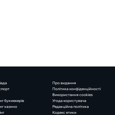
іада
Про видання
спорт
Політика конфіденційності
Використання cookies
нг букмекерів
Угода користувача
нг казино
Редакційна політика
інг
Кодекс етики