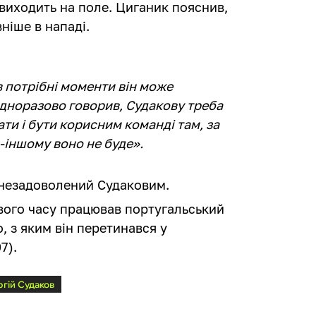
е виходить на поле. Циганик пояснив,
ніше в нападі.
 в потрібні моменти він може
одноразово говорив, Судакову треба
ти і бути корисним команді там, за
о-іншому воно не буде».
 незадоволений Судаковим.
вого часу працював португальський
, з яким він перетинався у
7).
ргій Судаков