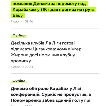
похвалив Динамо за перемогу над
Карабахом у ЛК і дав прогноз на гру в
Баку
7 серпня 08:46
Футбол
Декілька клубів Ла Ліги готові
підписати Циганкова: чому вінгер
Жирони досі не змінив клубну
прописку
6 серпня 22:34
Футбол
Динамо обіграло Карабах у Лізі
конференцій: Суркіс не пропустив, а
Пономаренко забив єдиний гол у грі