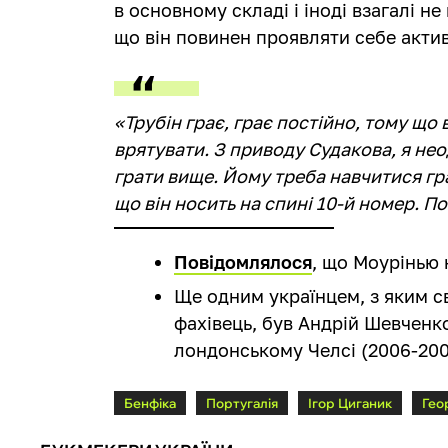
в основному складі і іноді взагалі н
що він повинен проявляти себе актив
«Трубін грає, грає постійно, тому що
врятувати. З приводу Судакова, я не
грати вище. Йому треба навчитися гра
що він носить на спині 10-й номер. П
Повідомлялося
, що Моурінью
Ще одним українцем, з яким с
фахівець, був Андрій Шевченко
лондонському Челсі (2006-200
Бенфіка
Португалія
Ігор Циганик
Гео