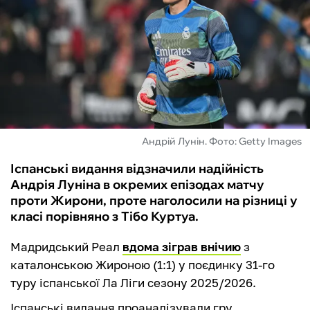
ФУТЗАЛ
ІНШІ
БУКМЕКЕРИ
Андрій Лунін. Фото: Getty Images
Іспанські видання відзначили надійність
Андрія Луніна в окремих епізодах матчу
проти Жирони, проте наголосили на різниці у
класі порівняно з Тібо Куртуа.
Мадридський Реал
вдома зіграв внічию
з
каталонською Жироною (1:1) у поєдинку 31-го
туру іспанської Ла Ліги сезону 2025/2026.
Іспанські видання проаналізували гру