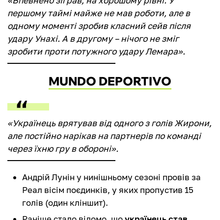
«Впевнено зіграв, на хорошому рівні. У
першому таймі майже не мав роботи, але в
одному моменті зробив класний сейв після
удару Унахі. А в другому – нічого не зміг
зробити проти потужного удару Лемара».
MUNDO DEPORTIVO
«Українець врятував від одного з голів Жирони,
але постійно нарікав на партнерів по команді
через їхню гру в обороні».
Андрій Лунін у нинішньому сезоні провів за
Реал вісім поєдинків, у яких пропустив 15
голів (один кліншит).
Раніше стало відомо, що
українець став