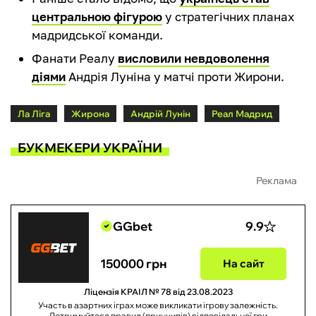
центральною фігурою
у стратегічних планах
мадридської команди.
Фанати Реалу
висловили невдоволення
діями
Андрія Луніна у матчі проти Жирони.
Ла Ліга
Жирона
Андрій Лунін
Реал Мадрид
БУКМЕКЕРИ УКРАЇНИ
Реклама
GGbet
9.9
150000 грн
На сайт
Ліцензія КРАІЛ № 78 від 23.08.2023
Участь в азартних іграх може викликати ігрову залежність.
Дотримуйтеся правил (принципів) відповідальної гри