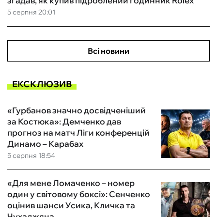
згадав, як купив підроблений годинник Rolex
5 серпня 20:01
Всі новини
ЕКСКЛЮЗИВ
«Гурбанов значно досвідченіший
за Костюка»: Демченко дав
прогноз на матч Ліги конференцій
Динамо – Карабах
5 серпня 18:54
«Для мене Ломаченко – номер
один у світовому боксі»: Сенченко
оцінив шанси Усика, Кличка та
Чухаджяна