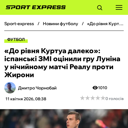
sport-express
новини футболу
«До рівня Куртуа далеко»: іспанські ЗМІ оцінили гру Луніна у нічийному матчі Реалу проти Жирони
ФУТБОЛ
ФУТБОЛ
БАСКЕТБОЛ
«До рівня Куртуа далеко»:
іспанські ЗМІ оцінили гру Луніна
БОКС
у нічийному матчі Реалу проти
Жирони
ХОКЕЙ
Дмитро Чорнобай
1010
ТЕНІС
★
★
★
★
★
★
★
★
★
★
0 голосів
11 квітня 2026, 08:38
КІБЕРСПОРТ
ЧС-2026