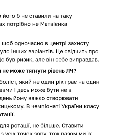
о його б не ставили на таку
ах потрібно не Матвієнка
 щоб одночасно в центрі захисту
уло інших варіантів. Це свідчить про
е був ризик, але він себе виправдав.
 не може тягнути рівень ЛЧ?
оліст, який не один рік грає на один
авми і десь може бути не в
 день йому важко створювати
ицькому. В чемпіонаті України класу
тації.
ля ротації, не більше. Ставити
з усіх точок зору, тож разом ми їх