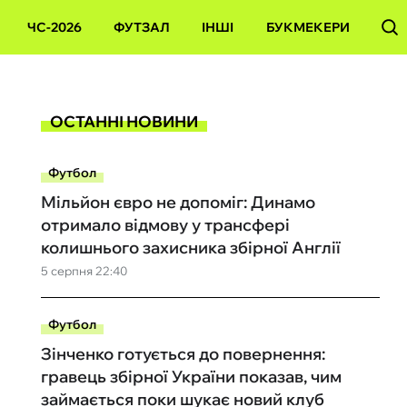
ЧС-2026
ФУТЗАЛ
ІНШІ
БУКМЕКЕРИ
ОСТАННІ НОВИНИ
Футбол
Мільйон євро не допоміг: Динамо
отримало відмову у трансфері
колишнього захисника збірної Англії
5 серпня 22:40
Футбол
Зінченко готується до повернення:
гравець збірної України показав, чим
займається поки шукає новий клуб