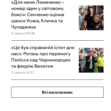
«Для мене Ломаченко –
номер один у світовому
боксі»: Сенченко оцінив
шанси Усика, Кличка та
Чухаджяна
3 серпня 09:08
«Це був справжній іспит для
нас»: Ротань про перемогу
Полісся над Чорноморцем
та феєрію Велетня
2 серпня 16:57
Всі ексклюзиви