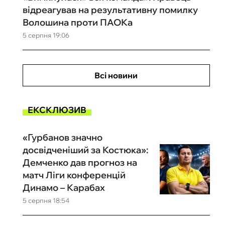
відреагував на результативну помилку
Волошина проти ПАОКа
5 серпня 19:06
Всі новини
ЕКСКЛЮЗИВ
«Гурбанов значно
досвідченіший за Костюка»:
Демченко дав прогноз на
матч Ліги конференцій
Динамо – Карабах
5 серпня 18:54