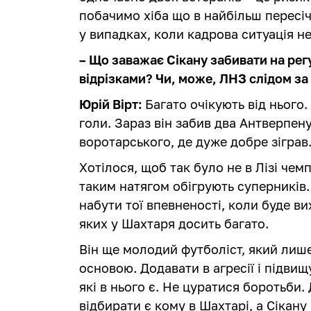
побачимо хіба що в найбільш пересіч
у випадках, коли кадрова ситуація н
– Що заважає Сікану забивати на регу
відрізками? Чи, може, ЛНЗ слідом за
Юрій Вірт:
Багато очікують від нього
голи. Зараз він забив два Антверпену
воротарського, де дуже добре зіграв
Хотілося, щоб так було не в Лізі чемпі
таким натягом обігрують суперників
набути тої впевненості, коли буде ви
яких у Шахтаря досить багато.
Він ще молодий футболіст, який лиш
основою. Додавати в агресії і підвищ
які в нього є. Не цуратися боротьби.
відбирати є кому в Шахтарі, а Сіка