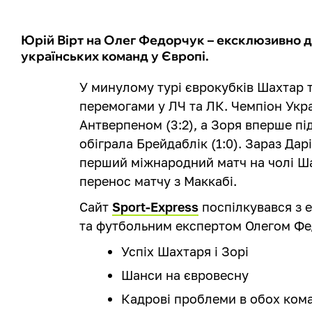
Юрій Вірт на Олег Федорчук – ексклюзивно д
українських команд у Європі.
У минулому турі єврокубків Шахтар 
перемогами у ЛЧ та ЛК. Чемпіон Украї
Антверпеном (3:2), а Зоря вперше п
обіграла Брейдаблік (1:0). Зараз Да
перший міжнародний матч на чолі Ша
перенос матчу з Маккабі.
Сайт
Sport-Express
поспілкувався з 
та футбольним експертом Олегом Фе
Успіх Шахтаря і Зорі
Шанси на євровесну
Кадрові проблеми в обох ком