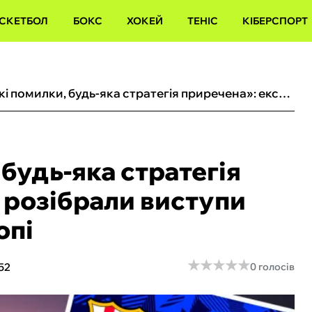
СКЕТБОЛ
БОКС
ХОКЕЙ
ТЕНІС
КІБЕРСПОРТ
«Якщо є такі помилки, будь-яка стратегія приречена»: експерти розібрали виступи Шахтаря та Зорі в Європі
 будь-яка стратегія
 розібрали виступи
опі
★
★
★
★
★
★
★
★
★
★
52
0 голосів