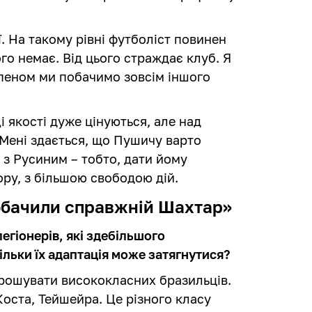
ї. На такому рівні футболіст повинен
го немає. Від цього страждає клуб. Я
рпеном ми побачимо зовсім іншого
Ці якості дуже цінуються, але над
Мені здається, що Пушичу варто
 з Русиним – тобто, дати йому
ору, з більшою свободою дій.
побачили справжній Шахтар»
егіонерів, які здебільшого
ільки їх адаптація може затягнутися?
рошувати висококласних бразильців.
оста, Тейшейра. Це різного класу