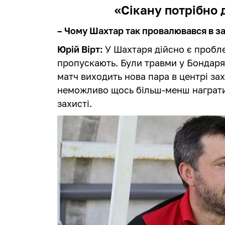
«Сікану потрібно 
– Чому Шахтар так провалювався в за
Юрій Вірт:
У Шахтаря дійсно є пробле
пропускають. Були травми у Бондаря
матч виходить нова пара в центрі за
неможливо щось більш-менш награти 
захисті.