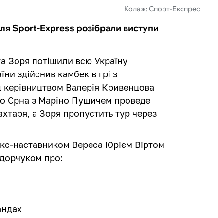
Колаж: Спорт-Експрес
ля Sport-Express розібрали виступи
та Зоря потішили всю Україну
ни здійснив камбек в грі з
ід керівництвом Валерія Кривенцова
ріо Срна з Маріно Пушичем проведе
хтаря, а Зоря пропустить тур через
екс-наставником Вереса Юрієм Віртом
дорчуком про:
андах