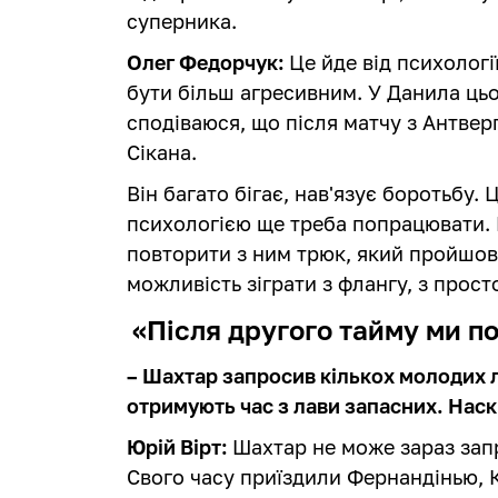
суперника.
Олег Федорчук:
Це йде від психологі
бути більш агресивним. У Данила цьо
сподіваюся, що після матчу з Антве
Сікана.
Він багато бігає, нав'язує боротьбу. 
психологією ще треба попрацювати. 
повторити з ним трюк, який пройшов
можливість зіграти з флангу, з прост
«Після другого тайму ми 
– Шахтар запросив кількох молодих л
отримують час з лави запасних. Наск
Юрій Вірт:
Шахтар не може зараз зап
Свого часу приїздили Фернандінью, К