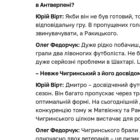
в Антверпені?
Юрій Вірт:
Якби він не був готовий, т
відповідальну гру. В пропущених гол
звинувачувати, а Ракицького.
Олег Федорчук:
Дуже рідко побачиш,
грали два лівоногих футболіста. Не б
дуже серйозні проблеми в Шахтарі. Ц
– Невже Чигринський з його досвідом
Юрій Вірт:
Дмитро – досвідчений футб
сезон. Він багато пропускає через тр
оптимальній формі. На сьогоднішній
конкуренцію тому ж Матвієнку та Рак
Чигринського цілком вистачає для ро
Олег Федорчук:
Чигринського брали д
одночасно двох ветеранів – це ризик 