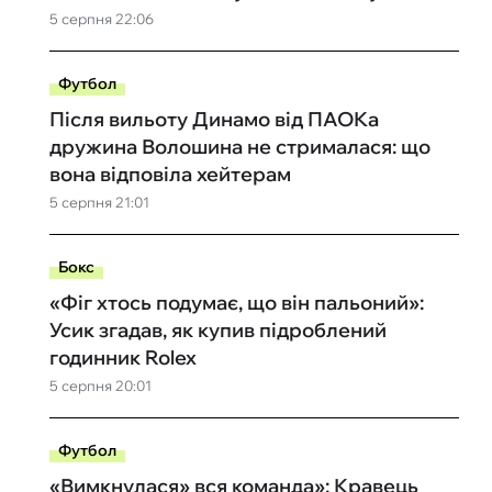
5 серпня 22:06
Футбол
Після вильоту Динамо від ПАОКа
дружина Волошина не стрималася: що
вона відповіла хейтерам
5 серпня 21:01
Бокс
«Фіг хтось подумає, що він пальоний»:
Усик згадав, як купив підроблений
годинник Rolex
5 серпня 20:01
Футбол
«Вимкнулася» вся команда»: Кравець