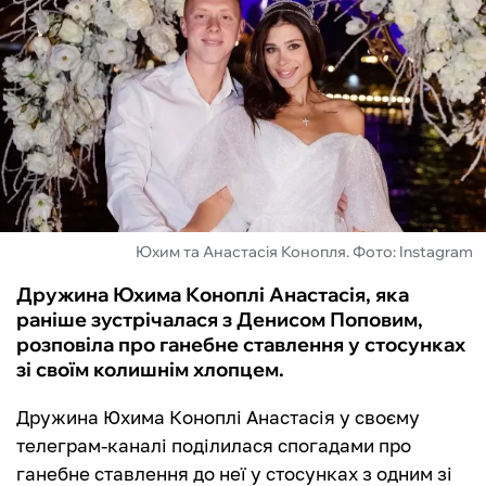
ФУТЗАЛ
ІНШІ
БУКМЕКЕРИ
Юхим та Анастасія Конопля. Фото: Instagram
Дружина Юхима Коноплі Анастасія, яка
раніше зустрічалася з Денисом Поповим,
розповіла про ганебне ставлення у стосунках
зі своїм колишнім хлопцем.
Дружина Юхима Коноплі Анастасія у своєму
телеграм-каналі поділилася спогадами про
ганебне ставлення до неї у стосунках з одним зі