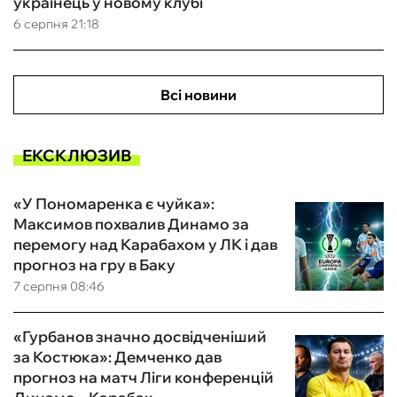
українець у новому клубі
6 серпня 21:18
Всі новини
ЕКСКЛЮЗИВ
«У Пономаренка є чуйка»:
Максимов похвалив Динамо за
перемогу над Карабахом у ЛК і дав
прогноз на гру в Баку
7 серпня 08:46
«Гурбанов значно досвідченіший
за Костюка»: Демченко дав
прогноз на матч Ліги конференцій