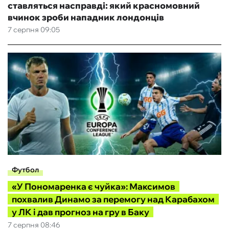
ставляться насправді: який красномовний
вчинок зроби нападник лондонців
7 серпня 09:05
Футбол
«У Пономаренка є чуйка»: Максимов
похвалив Динамо за перемогу над Карабахом
у ЛК і дав прогноз на гру в Баку
7 серпня 08:46