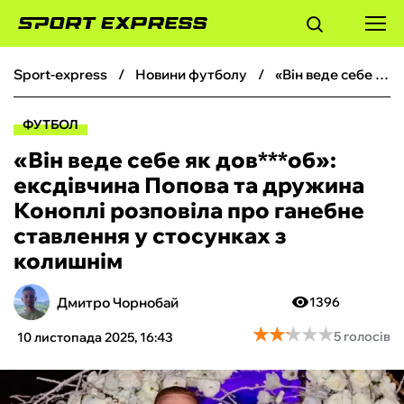
sport-express
новини футболу
«Він веде себе як дов***об»: ексдівчина Попова та дружина Коноплі розповіла про ганебне ставлення у стосунках з колишнім
ФУТБОЛ
ФУТБОЛ
БАСКЕТБОЛ
«Він веде себе як дов***об»:
ексдівчина Попова та дружина
БОКС
Коноплі розповіла про ганебне
ставлення у стосунках з
ХОКЕЙ
колишнім
ТЕНІС
Дмитро Чорнобай
1396
★
★
★
★
★
★
★
★
★
★
5 голосів
10 листопада 2025, 16:43
КІБЕРСПОРТ
ЧС-2026