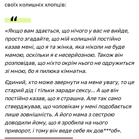
своїх колишніх хлопців:
«Якщо вам здається, що нічого у вас не вийде,
просто згадайте, що мій колишній постійно
казав мені, що я та жінка, яка ніколи не буде
мамою, оскільки я є несерйозною. Також він
розповідав, що ніхто окрім нього не одружиться
зі мною, бо я пилюка кімнатна.
Єдиний, хто може звернути на мене увагу, то це
старий дід і тільки заради сексу... А ще він
постійно казав, що я страшна. Але так само
стверджував, що чоловікам у мені подобається
лише зовнішність. А його мама з сестрою
доводили йому, що я зробила на нього
приворот, і тому він веде себе як дов***об».