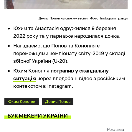
Денис Попов на своєму весіллі. Фото: Instagram гравця
Юхим та Анастасія одружилися 9 березня
2022 року та у пари вже народилася дочка.
Нагадаємо, що Попов та Конопля є
переможцями чемпіонату світу-2019 у складі
збірної України (U-20).
Юхим Конопля
потрапив у скандальну
ситуацію
через вподобані відео з російським
контекстом в Instagram.
Юхим Конопля
Денис Попов
БУКМЕКЕРИ УКРАЇНИ
Реклама