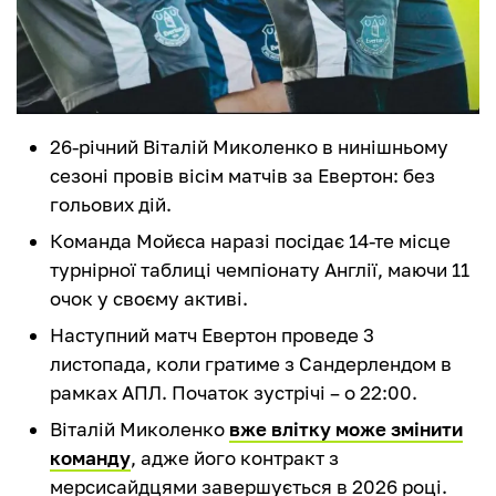
26-річний Віталій Миколенко в нинішньому
сезоні провів вісім матчів за Евертон: без
гольових дій.
Команда Мойєса наразі посідає 14-те місце
турнірної таблиці чемпіонату Англії, маючи 11
очок у своєму активі.
Наступний матч Евертон проведе 3
листопада, коли гратиме з Сандерлендом в
рамках АПЛ. Початок зустрічі – о 22:00.
Віталій Миколенко
вже влітку може змінити
команду
, адже його контракт з
мерсисайдцями завершується в 2026 році.