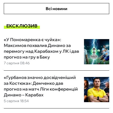
Всі новини
ЕКСКЛЮЗИВ
«У Пономаренка є чуйка»:
Максимов похвалив Динамо за
перемогу над Карабахом у ЛК і дав
прогноз на гру в Баку
7 серпня 08:46
«Гурбанов значно досвідченіший
за Костюка»: Демченко дав
прогноз на матч Ліги конференцій
Динамо – Карабах
5 серпня 18:54