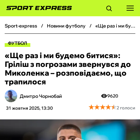
sport-express
новини футболу
«Ще раз і ми будемо битися»: Гріліш з погрозами звернувся до Миколенка – розповідаємо, що трапилося
ФУТБОЛ
ФУТБОЛ
БАСКЕТБОЛ
«Ще раз і ми будемо битися»:
Гріліш з погрозами звернувся до
БОКС
Миколенка – розповідаємо, що
трапилося
ХОКЕЙ
Дмитро Чорнобай
9620
ТЕНІС
★
★
★
★
★
★
★
★
★
★
2 голоси
31 жовтня 2025, 13:30
КІБЕРСПОРТ
ЧС-2026