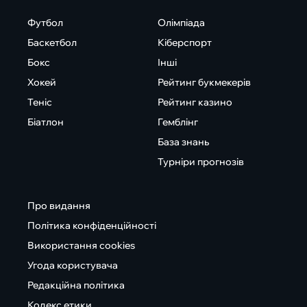
Футбол
Олімпіада
Баскетбол
Кіберспорт
Бокс
Інші
Хокей
Рейтинг букмекерів
Теніс
Рейтинг казино
Біатлон
Гемблінг
База знань
Турніри прогнозів
Про видання
Політика конфіденційності
Використання cookies
Угода користувача
Редакційна політика
Кодекс етики