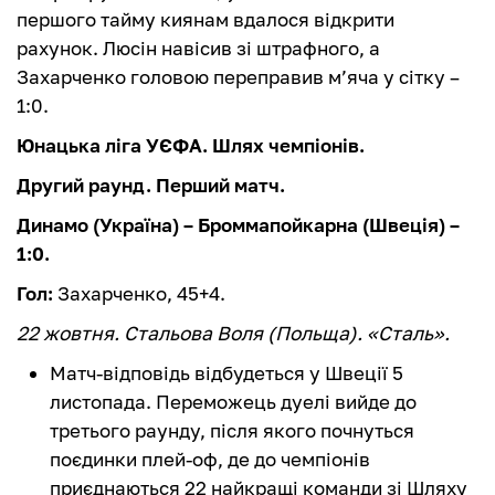
першого тайму киянам вдалося відкрити
рахунок. Люсін навісив зі штрафного, а
Захарченко головою переправив м’яча у сітку –
1:0.
Юнацька ліга УЄФА. Шлях чемпіонів.
Другий раунд. Перший матч.
Динамо (Україна) – Броммапойкарна (Швеція) –
1:0.
Гол:
Захарченко, 45+4.
22 жовтня. Стальова Воля (Польща). «Сталь».
Матч-відповідь відбудеться у Швеції 5
листопада. Переможець дуелі вийде до
третього раунду, після якого почнуться
поєдинки плей-оф, де до чемпіонів
приєднаються 22 найкращі команди зі Шляху