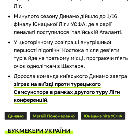
Ліг.
Минулого сезону Динамо дійшло до 1/16
фіналу Юнацької Ліги УЄФА, де в серії
пенальті поступилося італійській Аталанті.
У цьогорічному розіграші внутрішньої
першості підопічні Костюка після дев’яти
турів йде на третьому місці, програючи п’ять
очок одноліткам з Шахтаря.
Доросла команда київського Динамо завтра
зіграє на виїзді проти турецького
Самсунспора в рамках другого туру Ліги
конференцій
.
Динамо
Матвій Пономаренко
Юнацька ліга УЄФА
БУКМЕКЕРИ УКРАЇНИ