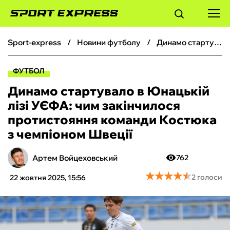
sport-express
новини футболу
Динамо стартувало в Юнацькій лізі УЄФА: чим закінчилося протистояння команди Костюка з чемпіоном Швеції
ФУТБОЛ
ФУТБОЛ
БАСКЕТБОЛ
Динамо стартувало в Юнацькій
лізі УЄФА: чим закінчилося
БОКС
протистояння команди Костюка
з чемпіоном Швеції
ХОКЕЙ
Артем Войцеховський
762
ТЕНІС
★
★
★
★
★
★
★
★
★
★
2 голоси
22 жовтня 2025, 15:56
КІБЕРСПОРТ
ЧС-2026