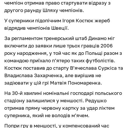
чемпіон отримав право стартувати відразу з
другого раунду Шляху чемпіонів.
У суперники підопічним Ігоря Костюк жереб
відрядив чемпіонів Швеції.
За регламентом тренерський штаб Динамо міг
включити до заявки лише трьох гравців 2006
року народження, у той час як до Польщі разом з
командою приїхало п’ятеро таких футболістів.
Костюк поставив до старту В’ячеслава Суркіса та
Владислава Захарченка, але вирішив не
задіювати у цій грі Матвія Пономаренка.
На 30-й хвилині номінальні господарі польського
стадіону залишилися у меншості. Редушко
отримав пряму червону картку за удар ліктем
суперника, який не володів м’ячем.
Попри гру в меншості, у компенсований час