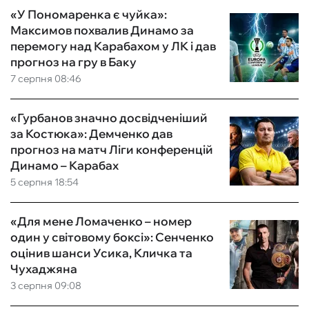
«У Пономаренка є чуйка»:
Максимов похвалив Динамо за
перемогу над Карабахом у ЛК і дав
прогноз на гру в Баку
7 серпня 08:46
«Гурбанов значно досвідченіший
за Костюка»: Демченко дав
прогноз на матч Ліги конференцій
Динамо – Карабах
5 серпня 18:54
«Для мене Ломаченко – номер
один у світовому боксі»: Сенченко
оцінив шанси Усика, Кличка та
Чухаджяна
3 серпня 09:08