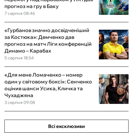
прогноз на гру в Баку
7 серпня 08:46
«Гурбанов значно досвідченіший
за Костюка»: Демченко дав
прогноз на матч Ліги конференцій
Динамо – Карабах
5 серпня 18:54
«Для мене Ломаченко – номер
один у світовому боксі»: Сенченко
оцінив шанси Усика, Кличка та
Чухаджяна
3 серпня 09:08
Всі ексклюзиви