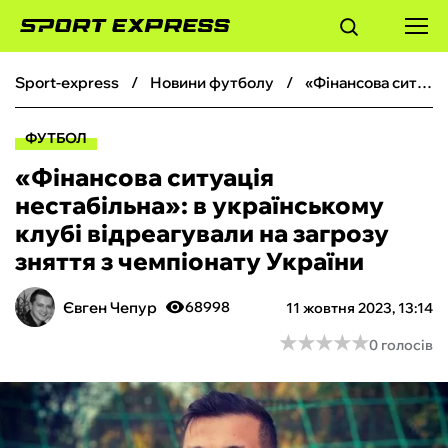
sport-express
новини футболу
«Фінансова ситуація нестабільна»: в українському клубі відреагували на загрозу зняття з чемпіонату України
ФУТБОЛ
ФУТБОЛ
БАСКЕТБОЛ
«Фінансова ситуація
нестабільна»: в українському
БОКС
клубі відреагували на загрозу
зняття з чемпіонату України
ХОКЕЙ
Євген Чепур
68998
11 жовтня 2023, 13:14
ТЕНІС
★
★
★
★
★
★
★
★
★
★
0 голосів
КІБЕРСПОРТ
ЧС-2026