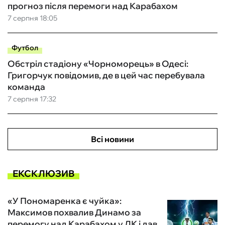
прогноз після перемоги над Карабахом
7 серпня 18:05
Футбол
Обстріл стадіону «Чорноморець» в Одесі:
Григорчук повідомив, де в цей час перебувала
команда
7 серпня 17:32
Всі новини
ЕКСКЛЮЗИВ
«У Пономаренка є чуйка»:
Максимов похвалив Динамо за
перемогу над Карабахом у ЛК і дав