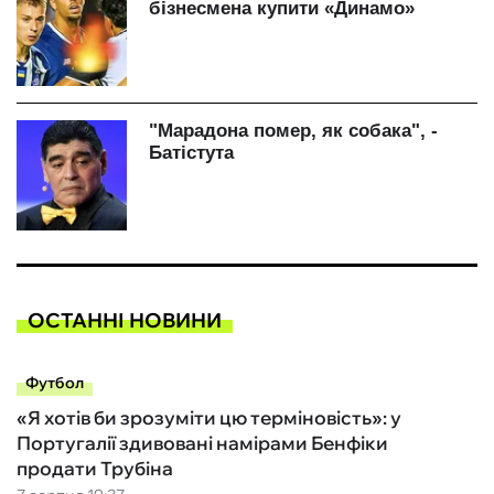
ОСТАННІ НОВИНИ
Футбол
«Я хотів би зрозуміти цю терміновість»: у
Португалії здивовані намірами Бенфіки
продати Трубіна