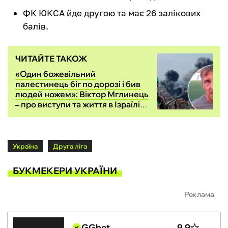
ФК ЮКСА йде другою та має 26 залікових
балів.
ЧИТАЙТЕ ТАКОЖ
«Один божевільний
палестинець біг по дорозі і бив
людей ножем»: Віктор Мглинець
‒ про виступи та життя в Ізраїлі
на початку 90-х
Україна
Друга ліга
БУКМЕКЕРИ УКРАЇНИ
Реклама
GGbet
9.9