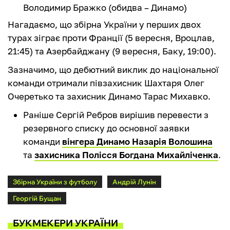
Володимир Бражко (обидва – Динамо)
Нагадаємо, що збірна України у перших двох
турах зіграє проти Франції (5 вересня, Вроцлав,
21:45) та Азербайджану (9 вересня, Баку, 19:00).
Зазначимо, що дебютний виклик до національної
команди отримали півзахисник Шахтаря Олег
Очеретько та захисник Динамо Тарас Михавко.
Раніше Сергій Ребров вирішив перевести з
резервного списку до основної заявки
команди
вінгера Динамо Назарія Волошина
та
захисника Полісся Богдана Михайліченка
.
Збірна України з футболу
Андрій Лунін
Георгій Бущан
БУКМЕКЕРИ УКРАЇНИ