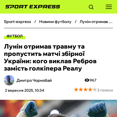
sport-express
новини футболу
Лунін отримав травму та пропустить матчі збірної України: кого виклав Ребров замість голкіпера Реалу
ФУТБОЛ
ФУТБОЛ
БАСКЕТБОЛ
Лунін отримав травму та
пропустить матчі збірної
БОКС
України: кого виклав Ребров
замість голкіпера Реалу
ХОКЕЙ
Дмитро Чорнобай
967
ТЕНІС
★
★
★
★
★
★
★
★
★
★
3 голоси
2 вересня 2025, 10:34
КІБЕРСПОРТ
ЧС-2026