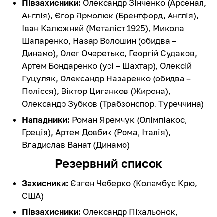
Півзахисники:
Олександр Зінченко (Арсенал,
Англія), Єгор Ярмолюк (Брентфорд, Англія),
Іван Калюжний (Металіст 1925), Микола
Шапаренко, Назар Волошин (обидва –
Динамо), Олег Очеретько, Георгій Судаков,
Артем Бондаренко (усі – Шахтар), Олексій
Гуцуляк, Олександр Назаренко (обидва –
Полісся), Віктор Циганков (Жирона),
Олександр Зубков (Трабзонспор, Туреччина)
Нападники:
Роман Яремчук (Олімпіакос,
Греція), Артем Довбик (Рома, Італія),
Владислав Ванат (Динамо)
Резервний список
Захисники:
Євген Чеберко (Коламбус Крю,
США)
Півзахисники:
Олександр Піхальонок,