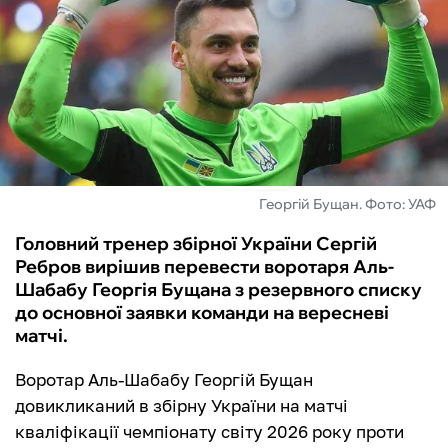
ФУТЗАЛ
ІНШІ
БУКМЕКЕРИ
Георгій Бущан. Фото: УАФ
Головний тренер збірної України Сергій
Ребров вирішив перевести воротаря Аль-
Шабабу Георгія Бущана з резервного списку
до основної заявки команди на вересневі
матчі.
Воротар Аль-Шабабу Георгій Бущан
довикликаний в збірну України на матчі
кваліфікації чемпіонату світу 2026 року проти