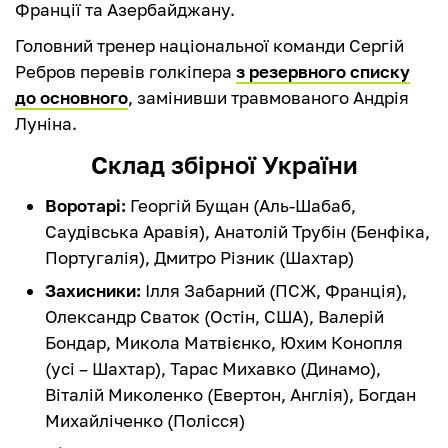
Франції та Азербайджану.
Головний тренер національної команди Сергій
Ребров перевів голкіпера
з резервного списку
до основного
, замінивши травмованого Андрія
Луніна.
Склад збірної України
Воротарі:
Георгій Бущан (Аль-Шабаб,
Саудівська Аравія), Анатолій Трубін (Бенфіка,
Португалія), Дмитро Різник (Шахтар)
Захисники:
Ілля Забарний (ПСЖ, Франція),
Олександр Сваток (Остін, США), Валерій
Бондар, Микола Матвієнко, Юхим Конопля
(усі – Шахтар), Тарас Михавко (Динамо),
Віталій Миколенко (Евертон, Англія), Богдан
Михайліченко (Полісся)