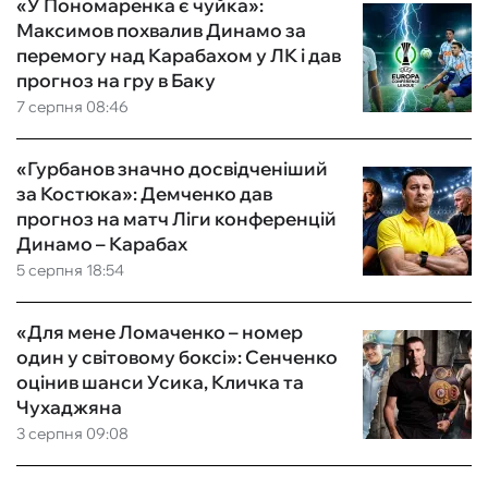
«У Пономаренка є чуйка»:
Максимов похвалив Динамо за
перемогу над Карабахом у ЛК і дав
прогноз на гру в Баку
7 серпня 08:46
«Гурбанов значно досвідченіший
за Костюка»: Демченко дав
прогноз на матч Ліги конференцій
Динамо – Карабах
5 серпня 18:54
«Для мене Ломаченко – номер
один у світовому боксі»: Сенченко
оцінив шанси Усика, Кличка та
Чухаджяна
3 серпня 09:08