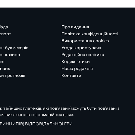
іада
Про видання
спорт
Політика конфіденційності
Використання cookies
нг букмекерів
Угода користувача
нг казино
Редакційна політика
інг
Кодекс етики
знань
Наша редакція
ри прогнозів
Контакти
к та/інших платежів, які пов’язані/можуть бути пов’язані з
ся виключно в інформаційних цілях.
РИНЦИПІВ) ВІДПОВІДАЛЬНОЇ ГРИ.