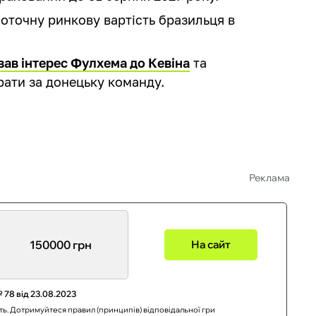
поточну ринкову вартість бразильця в
ав інтерес Фулхема до Кевіна
та
рати за донецьку команду.
Реклама
150000 грн
На сайт
 78 від 23.08.2023
сть. Дотримуйтеся правил (принципів) відповідальної гри