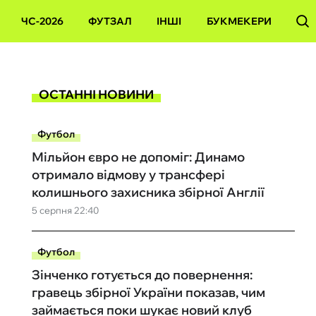
ЧС-2026
ФУТЗАЛ
ІНШІ
БУКМЕКЕРИ
ОСТАННІ НОВИНИ
Футбол
Мільйон євро не допоміг: Динамо
отримало відмову у трансфері
колишнього захисника збірної Англії
5 серпня 22:40
Футбол
Зінченко готується до повернення:
гравець збірної України показав, чим
займається поки шукає новий клуб