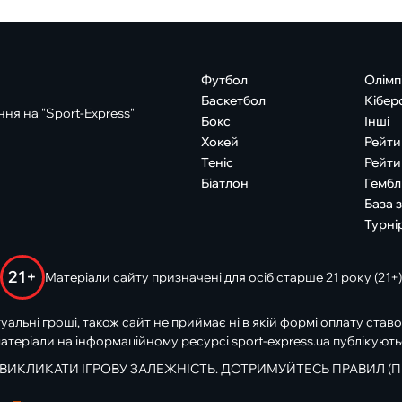
Футбол
Олімп
Баскетбол
Кібер
ня на "Sport-Express"
Бокс
Інші
Хокей
Рейти
Теніс
Рейти
Біатлон
Гембл
База 
Турні
21+
Матеріали сайту призначені для осіб старше 21 року (21+)
туальні гроші, також сайт не приймає ні в якій формі оплату ставо
атеріали на інформаційному ресурсі sport-express.ua публікують
 ВИКЛИКАТИ ІГРОВУ ЗАЛЕЖНІСТЬ. ДОТРИМУЙТЕСЬ ПРАВИЛ (П