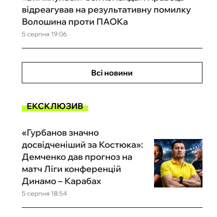
відреагував на результативну помилку
Волошина проти ПАОКа
5 серпня 19:06
Всі новини
ЕКСКЛЮЗИВ
«Гурбанов значно
досвідченіший за Костюка»:
Демченко дав прогноз на
матч Ліги конференцій
Динамо – Карабах
5 серпня 18:54