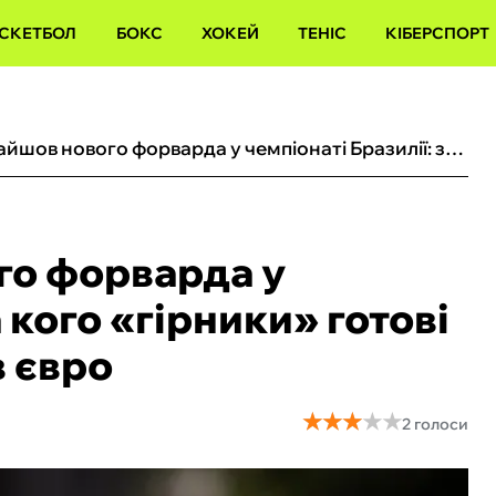
СКЕТБОЛ
БОКС
ХОКЕЙ
ТЕНІС
КІБЕРСПОРТ
Шахтар знайшов нового форварда у чемпіонаті Бразилії: за кого «гірники» готові заплатити 12 мільйонів євро
го форварда у
а кого «гірники» готові
в євро
★
★
★
★
★
★
★
★
★
★
2 голоси