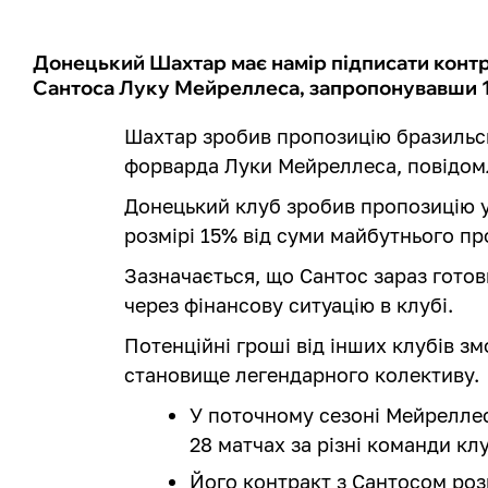
Донецький Шахтар має намір підписати контр
Сантоса Луку Мейреллеса, запропонувавши 12
Шахтар зробив пропозицію бразильс
форварда Луки Мейреллеса, повідом
Донецький клуб зробив пропозицію у 
розмірі 15% від суми майбутнього пр
Зазначається, що Сантос зараз готов
через фінансову ситуацію в клубі.
Потенційні гроші від інших клубів з
становище легендарного колективу.
У поточному сезоні Мейреллес 
28 матчах за різні команди клу
Його контракт з Сантосом роз