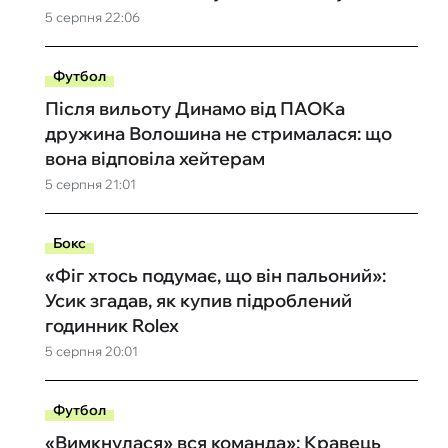
5 серпня 22:06
Футбол
Після вильоту Динамо від ПАОКа
дружина Волошина не стрималася: що
вона відповіла хейтерам
5 серпня 21:01
Бокс
«Фіг хтось подумає, що він пальоний»:
Усик згадав, як купив підроблений
годинник Rolex
5 серпня 20:01
Футбол
«Вимкнулася» вся команда»: Кравець