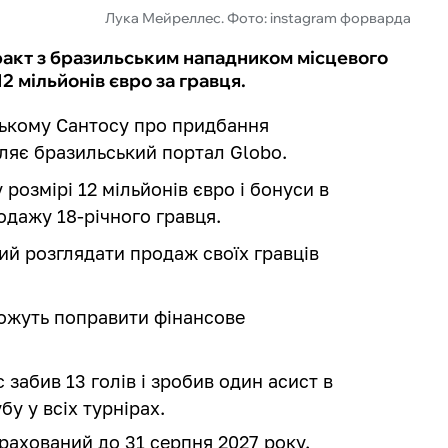
Лука Мейреллес. Фото: instagram форварда
акт з бразильським нападником місцевого
 мільйонів євро за гравця.
ькому Сантосу про придбання
ляє бразильський портал Globo.
розмірі 12 мільйонів євро і бонуси в
одажу 18-річного гравця.
ий розглядати продаж своїх гравців
можуть поправити фінансове
забив 13 голів і зробив один асист в
бу у всіх турнірах.
рахований до 31 серпня 2027 року.