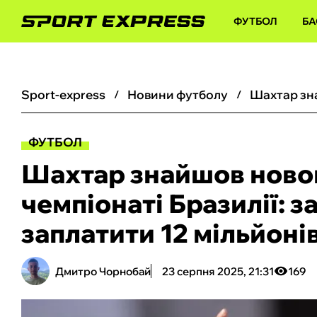
ФУТБОЛ
БА
sport-express
новини футболу
ФУТБОЛ
Шахтар знайшов ново
чемпіонаті Бразилії: з
заплатити 12 мільйоні
Дмитро Чорнобай
23 серпня 2025, 21:31
169