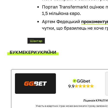
Портал Transfermarkt оцінює 
1,5 мільйона євро.
Артем Федецький
прокоментув
чутки, що бразилець не хоче г
Шахтар
БУКМЕКЕРИ УКРАЇНИ
GGbet
9.9
Ліцензія КРАІЛ №
Участь в азартних іграх може викликати ігрову залежні