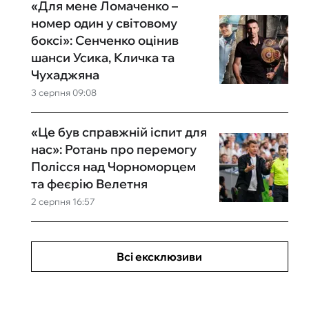
«Для мене Ломаченко –
номер один у світовому
боксі»: Сенченко оцінив
шанси Усика, Кличка та
Чухаджяна
3 серпня 09:08
«Це був справжній іспит для
нас»: Ротань про перемогу
Полісся над Чорноморцем
та феєрію Велетня
2 серпня 16:57
Всі ексклюзиви