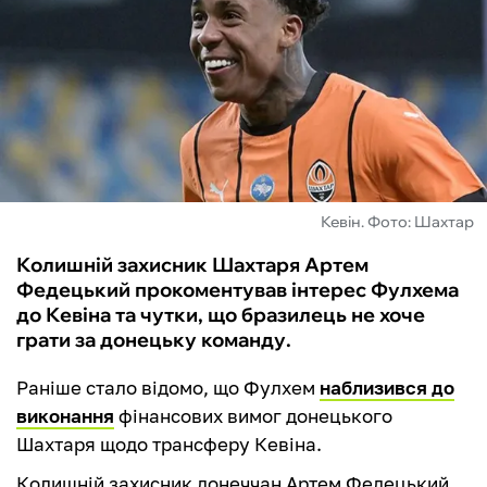
ФУТЗАЛ
ІНШІ
БУКМЕКЕРИ
Кевін. Фото: Шахтар
Колишній захисник Шахтаря Артем
Федецький прокоментував інтерес Фулхема
до Кевіна та чутки, що бразилець не хоче
грати за донецьку команду.
Раніше стало відомо, що Фулхем
наблизився до
виконання
фінансових вимог донецького
Шахтаря щодо трансферу Кевіна.
Колишній захисник донеччан Артем Федецький