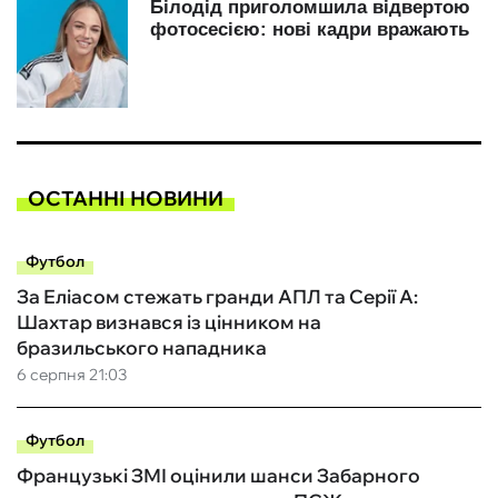
ОСТАННІ НОВИНИ
Футбол
За Еліасом стежать гранди АПЛ та Серії А:
Шахтар визнався із цінником на
бразильського нападника
6 серпня 21:03
Футбол
Французькі ЗМІ оцінили шанси Забарного