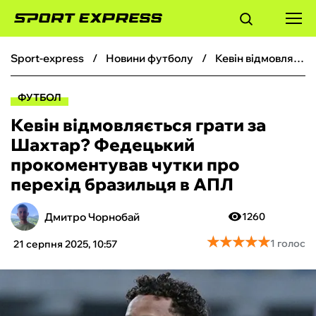
sport-express
новини футболу
Кевін відмовляється грати за Шахтар? Федецький прокоментував чутки про перехід бразильця в АПЛ
ФУТБОЛ
ФУТБОЛ
БАСКЕТБОЛ
Кевін відмовляється грати за
Шахтар? Федецький
БОКС
прокоментував чутки про
перехід бразильця в АПЛ
ХОКЕЙ
Дмитро Чорнобай
1260
ТЕНІС
★
★
★
★
★
★
★
★
★
★
1 голос
21 серпня 2025, 10:57
КІБЕРСПОРТ
ЧС-2026