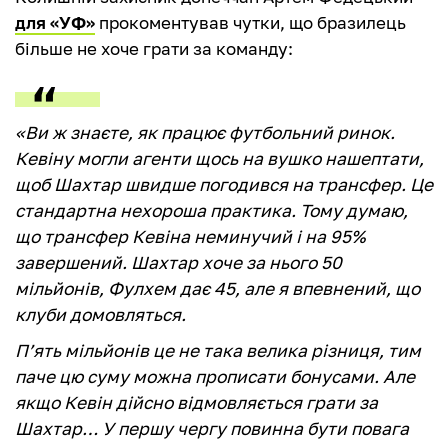
для «УФ»
прокоментував чутки, що бразилець
більше не хоче грати за команду:
«Ви ж знаєте, як працює футбольний ринок.
Кевіну могли агенти щось на вушко нашептати,
щоб Шахтар швидше погодився на трансфер. Це
стандартна нехороша практика. Тому думаю,
що трансфер Кевіна неминучий і на 95%
завершений. Шахтар хоче за нього 50
мільйонів, Фулхем дає 45, але я впевнений, що
клуби домовляться.
П’ять мільйонів це не така велика різниця, тим
паче цю суму можна прописати бонусами. Але
якщо Кевін дійсно відмовляється грати за
Шахтар… У першу чергу повинна бути повага