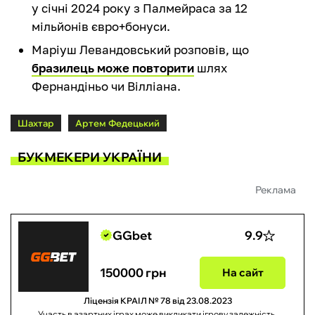
у січні 2024 року з Палмейраса за 12
мільйонів євро+бонуси.
Маріуш Левандовський розповів, що
бразилець може повторити
шлях
Фернандіньо чи Вілліана.
Шахтар
Артем Федецький
БУКМЕКЕРИ УКРАЇНИ
Реклама
GGbet
9.9
150000 грн
На сайт
Ліцензія КРАІЛ № 78 від 23.08.2023
Участь в азартних іграх може викликати ігрову залежність.