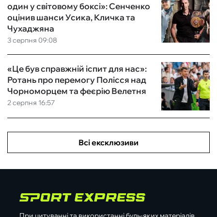
один у світовому боксі»: Сенченко
оцінив шанси Усика, Кличка та
Чухаджяна
3 серпня 09:08
«Це був справжній іспит для нас»:
Ротань про перемогу Полісся над
Чорноморцем та феєрію Велетня
2 серпня 16:57
Всі ексклюзиви
При цитуванні та використанні будь-яких матеріалів