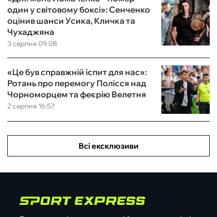
один у світовому боксі»: Сенченко
оцінив шанси Усика, Кличка та
Чухаджяна
3 серпня 09:08
«Це був справжній іспит для нас»:
Ротань про перемогу Полісся над
Чорноморцем та феєрію Велетня
2 серпня 16:57
Всі ексклюзиви