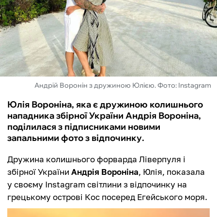
ФУТЗАЛ
ІНШІ
БУКМЕКЕРИ
Андрій Воронін з дружиною Юлією. Фото: Instagram
Юлія Вороніна, яка є дружиною колишнього
нападника збірної України Андрія Вороніна,
поділилася з підписниками новими
запальними фото з відпочинку.
Дружина колишнього форварда Ліверпуля і
збірної України
Андрія Вороніна
, Юлія, показала
у своєму Instagram світлини з відпочинку на
грецькому острові Кос посеред Егейського моря.