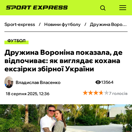
sport-express
новини футболу
Дружина Вороніна показала, де відпочиває: як виглядає кохана ексзірки збірної України
ФУТБОЛ
ФУТБОЛ
БАСКЕТБОЛ
Дружина Вороніна показала, де
відпочиває: як виглядає кохана
БОКС
ексзірки збірної України
ХОКЕЙ
Владислав Власенко
13564
★
★
★
★
★
★
★
★
★
★
7 голосів
18 серпня 2025, 12:36
ТЕНІС
КІБЕРСПОРТ
ЧС-2026