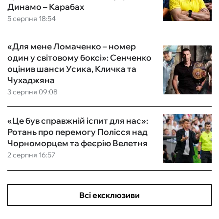
Динамо – Карабах
5 серпня 18:54
«Для мене Ломаченко – номер
один у світовому боксі»: Сенченко
оцінив шанси Усика, Кличка та
Чухаджяна
3 серпня 09:08
«Це був справжній іспит для нас»:
Ротань про перемогу Полісся над
Чорноморцем та феєрію Велетня
2 серпня 16:57
Всі ексклюзиви