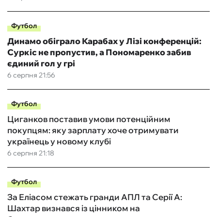
Футбол
Динамо обіграло Карабах у Лізі конференцій:
Суркіс не пропустив, а Пономаренко забив
єдиний гол у грі
6 серпня 21:56
Футбол
Циганков поставив умови потенційним
покупцям: яку зарплату хоче отримувати
українець у новому клубі
6 серпня 21:18
Футбол
За Еліасом стежать гранди АПЛ та Серії А:
Шахтар визнався із цінником на