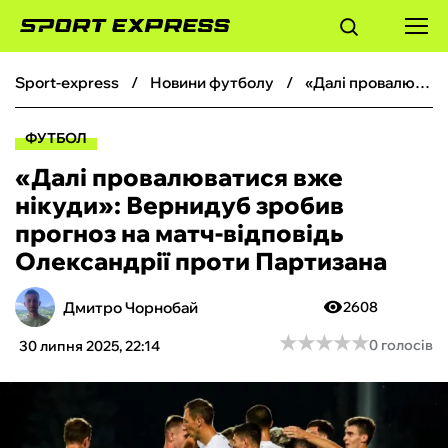
sport-express
новини футболу
«Далі провалюватися вже нікуди»: Вернидуб зробив прогноз на матч-відповідь Олександрії проти Партизана
ФУТБОЛ
ФУТБОЛ
БАСКЕТБОЛ
«Далі провалюватися вже
нікуди»: Вернидуб зробив
БОКС
прогноз на матч-відповідь
Олександрії проти Партизана
ХОКЕЙ
Дмитро Чорнобай
2608
ТЕНІС
★
★
★
★
★
★
★
★
★
★
0 голосів
30 липня 2025, 22:14
КІБЕРСПОРТ
ЧС-2026