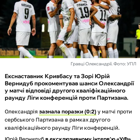
ФУТЗАЛ
ІНШІ
БУКМЕКЕРИ
Гравці Олександрії. Фото: УПЛ
Екснаставник Кривбасу та Зорі Юрій
Вернидуб прокоментував шанси Олександрії
у матчі відповіді другого кваліфікаційного
раунду Ліги конференцій проти Партизана.
Олександрія
зазнала поразки (0:2)
у матчі проти
сербського Партизана в рамках другого
кваліфікаційного раунду Ліги конференцій.
Юрій Вернидуб
в ексклюзивному інтерв’ю «УФ»