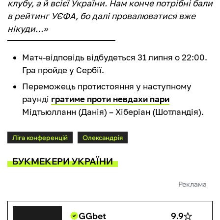
клубу, а й всієї України. Нам конче потрібні бали
в рейтинг УЄФА, бо далі провалюватися вже
нікуди…»
Матч-відповідь відбудеться 31 липня о 22:00.
Гра пройде у Сербії.
Переможець протистояння у наступному
раунді
гратиме проти невдахи пари
Мідтьюлланн (Данія) – Хіберіан (Шотландія).
Ліга конференцій
Олександрія
БУКМЕКЕРИ УКРАЇНИ
Реклама
GGbet
9.9