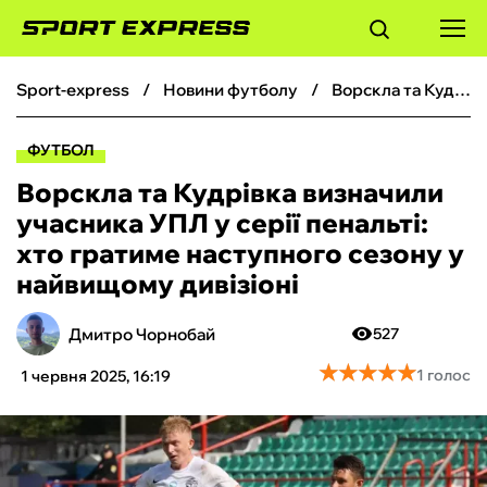
sport-express
новини футболу
Ворскла та Кудрівка визначили учасника УПЛ у серії пенальті: хто гратиме наступного сезону у найвищому дивізіоні
ФУТБОЛ
ФУТБОЛ
БАСКЕТБОЛ
Ворскла та Кудрівка визначили
учасника УПЛ у серії пенальті:
БОКС
хто гратиме наступного сезону у
найвищому дивізіоні
ХОКЕЙ
Дмитро Чорнобай
527
ТЕНІС
★
★
★
★
★
★
★
★
★
★
1 голос
1 червня 2025, 16:19
КІБЕРСПОРТ
ЧС-2026