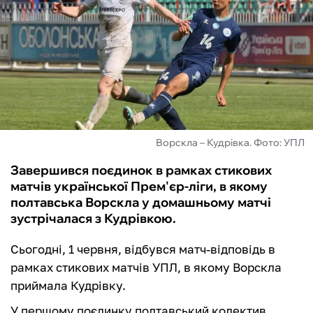
ФУТЗАЛ
ІНШІ
БУКМЕКЕРИ
Ворскла – Кудрівка. Фото: УПЛ
Завершився поєдинок в рамках стикових
матчів української Прем'єр-ліги, в якому
полтавська Ворскла у домашньому матчі
зустрічалася з Кудрівкою.
Сьогодні, 1 червня, відбувся матч-відповідь в
рамках стикових матчів УПЛ, в якому Ворскла
приймала Кудрівку.
У першому поєдинку полтавський колектив