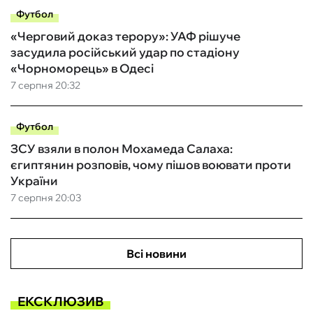
Футбол
«Черговий доказ терору»: УАФ рішуче
засудила російський удар по стадіону
«Чорноморець» в Одесі
7 серпня 20:32
Футбол
ЗСУ взяли в полон Мохамеда Салаха:
єгиптянин розповів, чому пішов воювати проти
України
7 серпня 20:03
Всі новини
ЕКСКЛЮЗИВ