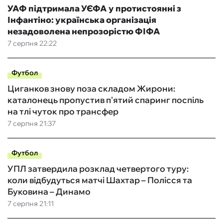
УАФ підтримала УЄФА у протистоянні з
Інфантіно: українська організація
незадоволена непрозорістю ФІФА
7 серпня 22:22
Футбол
Циганков знову поза складом Жирони:
каталонець пропустив п'ятий спаринг поспіль
на тлі чуток про трансфер
7 серпня 21:37
Футбол
УПЛ затвердила розклад четвертого туру:
коли відбудуться матчі Шахтар – Полісся та
Буковина – Динамо
7 серпня 21:11