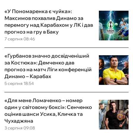
«У Пономаренка є чуйка»:
Максимов похвалив Динамо за
перемогу над Карабахом у ЛК і дав
прогноз на гру в Баку
7 серпня 08:46
«Гурбанов значно досвідченіший
за Костюка»: Демченко дав
прогноз на матч Ліги конференцій
Динамо – Карабах
5 серпня 18:54
«Для мене Ломаченко – номер
один у світовому боксі»: Сенченко
оцінив шанси Усика, Кличка та
Чухаджяна
3 серпня 09:08