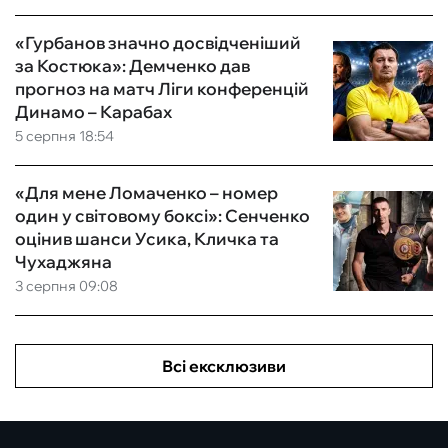
«Гурбанов значно досвідченіший
за Костюка»: Демченко дав
прогноз на матч Ліги конференцій
Динамо – Карабах
5 серпня 18:54
«Для мене Ломаченко – номер
один у світовому боксі»: Сенченко
оцінив шанси Усика, Кличка та
Чухаджяна
3 серпня 09:08
Всі ексклюзиви