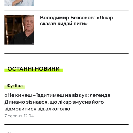
ОСТАННІ НОВИНИ
Футбол
«Не кинеш – їздитимеш на візку»: легенда
Динамо зізнався, що лікар змусив його
відмовитися від алкоголю
7 серпня 12:04