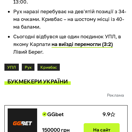
13:00.
Рух наразі перебуває на дев'ятій позиції з 34-
ма очками. Кривбас – на шостому місці із 40-
ма балами.
Сьогодні відбувся ще один поєдинок УПЛ, в
якому Карпати
на виїзді перемогли (3:2)
Лівий Берег.
УПЛ
Рух
Кривбас
БУКМЕКЕРИ УКРАЇНИ
Реклама
GGbet
9.9
150000 грн
На сайт