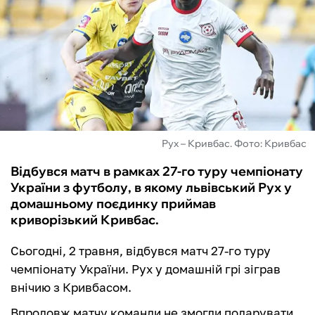
ФУТЗАЛ
ІНШІ
БУКМЕКЕРИ
Рух – Кривбас. Фото: Кривбас
Відбувся матч в рамках 27-го туру чемпіонату
України з футболу, в якому львівський Рух у
домашньому поєдинку приймав
криворізький Кривбас.
Сьогодні, 2 травня, відбувся матч 27-го туру
чемпіонату України. Рух у домашній грі зіграв
внічию з Кривбасом.
Впродовж матчу команди не змогли подарувати