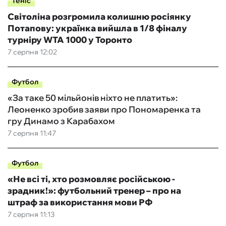
Теніс
Світоліна розгромила колишню росіянку
Потапову: українка вийшла в 1/8 фіналу
турніру WTA 1000 у Торонто
7 серпня 12:02
Футбол
«За таке 50 мільйонів ніхто не платить»:
Леоненко зробив заяви про Пономаренка та
гру Динамо з Карабахом
7 серпня 11:47
Футбол
«Не всі ті, хто розмовляє російською -
зрадник!»: футбольний тренер – про на
штраф за використання мови РФ
7 серпня 11:13