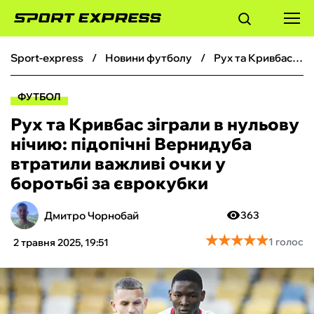
sport-express
новини футболу
Рух та Кривбас зіграли в нульову нічию: підопічні Вернидуба втратили важливі очки у боротьбі за єврокубки
ФУТБОЛ
ФУТБОЛ
БАСКЕТБОЛ
Рух та Кривбас зіграли в нульову
нічию: підопічні Вернидуба
БОКС
втратили важливі очки у
боротьбі за єврокубки
ХОКЕЙ
Дмитро Чорнобай
363
ТЕНІС
★
★
★
★
★
★
★
★
★
★
1 голос
2 травня 2025, 19:51
КІБЕРСПОРТ
ЧС-2026