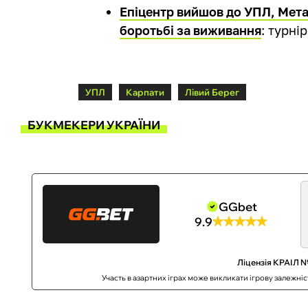
Епіцентр вийшов до УПЛ, Мета
боротьбі за виживання
: турні
УПЛ
Карпати
Лівий Берег
БУКМЕКЕРИ УКРАЇНИ
GGbet
9.9
Ліцензія КРАІЛ №
Участь в азартних іграх може викликати ігрову залежні