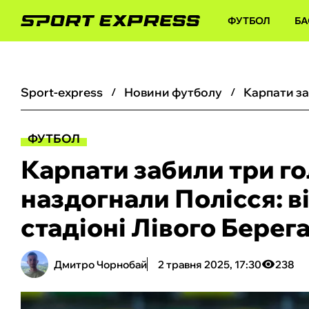
ФУТБОЛ
БА
sport-express
новини футболу
ФУТБОЛ
Карпати забили три го
наздогнали Полісся: ві
стадіоні Лівого Берег
Дмитро Чорнобай
2 травня 2025, 17:30
238