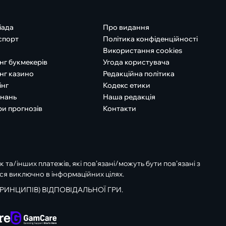
іада
Про видання
спорт
Політика конфіденційності
Використання cookies
нг букмекерів
Угода користувача
нг казино
Редакційна політика
інг
Кодекс етики
знань
Наша редакція
ри прогнозів
Контакти
к та/інших платежів, які пов’язані/можуть бути пов’язані з
ся виключно в інформаційних цілях.
РИНЦИПІВ) ВІДПОВІДАЛЬНОЇ ГРИ.