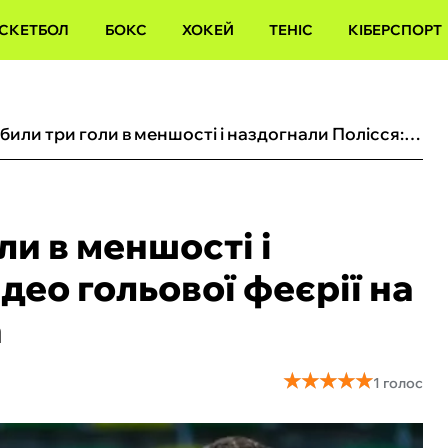
СКЕТБОЛ
БОКС
ХОКЕЙ
ТЕНІС
КІБЕРСПОРТ
Карпати забили три голи в меншості і наздогнали Полісся: відео гольової феєрії на стадіоні Лівого Берега
ли в меншості і
део гольової феєрії на
а
★
★
★
★
★
★
★
★
★
★
1 голос