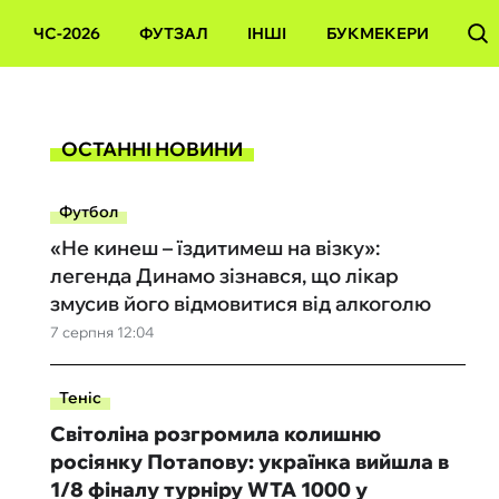
ЧС-2026
ФУТЗАЛ
ІНШІ
БУКМЕКЕРИ
ОСТАННІ НОВИНИ
Футбол
«Не кинеш – їздитимеш на візку»:
легенда Динамо зізнався, що лікар
змусив його відмовитися від алкоголю
7 серпня 12:04
Теніс
Світоліна розгромила колишню
росіянку Потапову: українка вийшла в
1/8 фіналу турніру WTA 1000 у