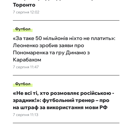
Торонто
7 серпня 12:02
Футбол
«За таке 50 мільйонів ніхто не платить»:
Леоненко зробив заяви про
Пономаренка та гру Динамо з
Карабахом
7 серпня 11:47
Футбол
«Не всі ті, хто розмовляє російською -
зрадник!»: футбольний тренер – про
на штраф за використання мови РФ
7 серпня 11:13