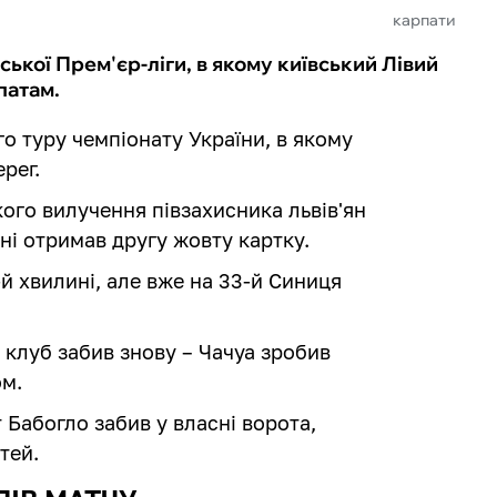
карпати
ської Прем'єр-ліги, в якому київський Лівий
патам.
-го туру чемпіонату України, в якому
рег.
ого вилучення півзахисника львів'ян
ні отримав другу жовту картку.
й хвилині, але вже на 33-й Синиця
й клуб забив знову – Чачуа зробив
ом.
 Бабогло забив у власні ворота,
тей.