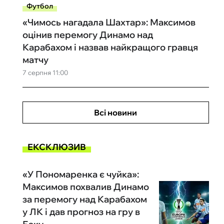
Футбол
«Чимось нагадала Шахтар»: Максимов
оцінив перемогу Динамо над
Карабахом і назвав найкращого гравця
матчу
7 серпня 11:00
Всі новини
ЕКСКЛЮЗИВ
«У Пономаренка є чуйка»:
Максимов похвалив Динамо
за перемогу над Карабахом
у ЛК і дав прогноз на гру в