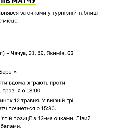
ЛІВ МАТЧУ
івнявся за очками у турнірній таблиці
 місце.
) – Чачуа, 31, 59, Якимів, 63
 Берег»
ти вдома зіграють проти
1 травня о 18:00.
нок 12 травня. У виїзній грі
тч почнеться о 15:30.
ятій позиції з 43-ма очками. Лівий
а балами.