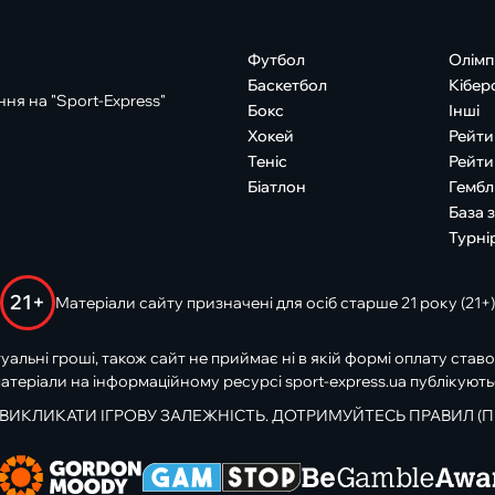
Футбол
Олімп
Баскетбол
Кібер
ня на "Sport-Express"
Бокс
Інші
Хокей
Рейти
Теніс
Рейти
Біатлон
Гембл
База 
Турні
21+
Матеріали сайту призначені для осіб старше 21 року (21+)
туальні гроші, також сайт не приймає ні в якій формі оплату ставо
атеріали на інформаційному ресурсі sport-express.ua публікують
 ВИКЛИКАТИ ІГРОВУ ЗАЛЕЖНІСТЬ. ДОТРИМУЙТЕСЬ ПРАВИЛ (П