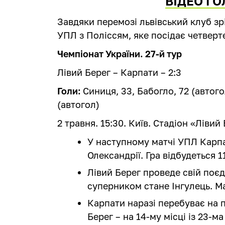
ВІДЕО ГО
Завдяки перемозі львівський клуб зр
УПЛ з Поліссям, яке посідає четверте
Чемпіонат України. 27-й тур
Лівий Берег – Карпати – 2:3
Голи:
Синиця, 33, Бабогло, 72 (автогол
(автогол)
2 травня. 15:30. Київ. Стадіон «Лівий
У наступному матчі УПЛ Карпа
Олександрії. Гра відбудеться 1
Лівий Берег проведе свій поєди
суперником стане Інгулець. Ма
Карпати наразі перебуває на п'
Берег – на 14-му місці із 23-м