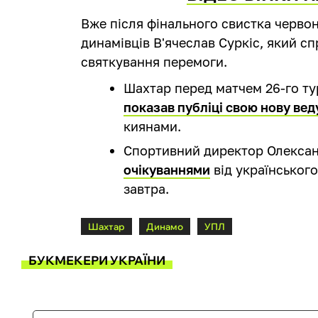
Вже після фінального свистка черво
динамівців В'ячеслав Суркіс, який с
святкування перемоги.
Шахтар перед матчем 26-го ту
показав публіці свою нову вед
киянами.
Спортивний директор Олексан
очікуваннями
від українського
завтра.
Шахтар
Динамо
УПЛ
БУКМЕКЕРИ УКРАЇНИ