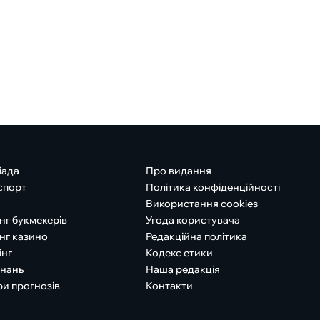
іада
Про видання
спорт
Політика конфіденційності
Використання cookies
нг букмекерів
Угода користувача
нг казино
Редакційна політика
інг
Кодекс етики
знань
Наша редакція
ри прогнозів
Контакти