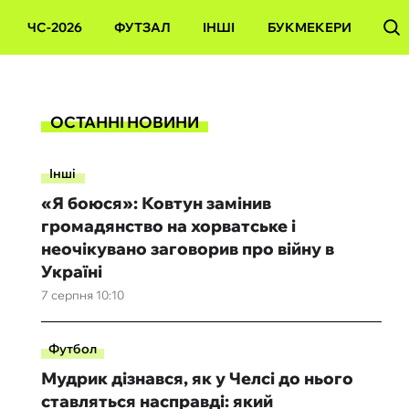
ЧС-2026
ФУТЗАЛ
ІНШІ
БУКМЕКЕРИ
ОСТАННІ НОВИНИ
Інші
«Я боюся»: Ковтун замінив
громадянство на хорватське і
неочікувано заговорив про війну в
Україні
7 серпня 10:10
Футбол
Мудрик дізнався, як у Челсі до нього
ставляться насправді: який