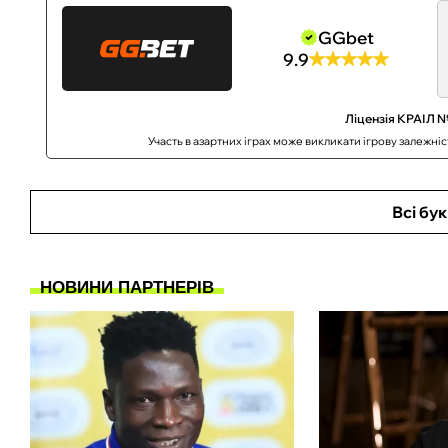
GGbet
9.9
Ліцензія КРАІЛ №
Участь в азартних іграх може викликати ігрову залежні
Всі бу