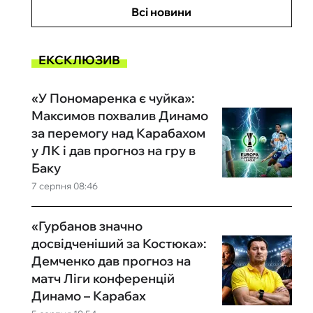
Всі новини
ЕКСКЛЮЗИВ
«У Пономаренка є чуйка»:
Максимов похвалив Динамо
за перемогу над Карабахом
у ЛК і дав прогноз на гру в
Баку
7 серпня 08:46
«Гурбанов значно
досвідченіший за Костюка»:
Демченко дав прогноз на
матч Ліги конференцій
Динамо – Карабах