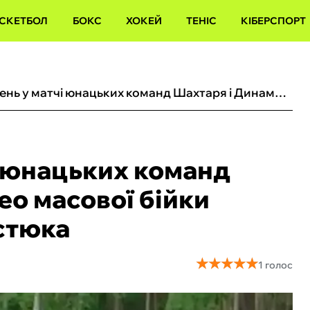
СКЕТБОЛ
БОКС
ХОКЕЙ
ТЕНІС
КІБЕРСПОРТ
Пять вилучень у матчі юнацьких команд Шахтаря і Динамо: відео масової бійки підопічних Бєліка і Костюка
і юнацьких команд
ео масової бійки
остюка
★
★
★
★
★
★
★
★
★
★
1 голос