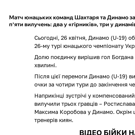
Матч юнацьких команд Шахтаря та Динамо за
пʼяти вилучень: два у «гірників», три у динам
Сьогодні, 26 квітня, Динамо (U-19) о
26-му турі юнацького чемпіонату Укр
Долю поєдинку вирішив гол Богдана 
хвилині.
Після цієї перемоги Динамо (U-19) в
очки за чотири тури до закінчення ч
Наприкінці зустрічі у компенсований 
вилучили трьох гравців – Ростислава 
Максима Коробова у Динамо. Окрім ц
тренерів киян.
ВІДЕО БІЙКИ 