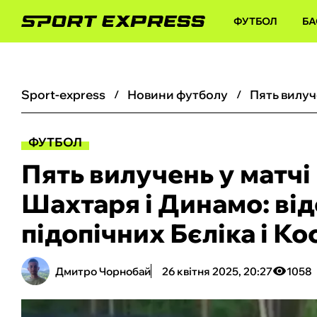
ФУТБОЛ
БА
sport-express
новини футболу
ФУТБОЛ
Пять вилучень у матч
Шахтаря і Динамо: від
підопічних Бєліка і К
Дмитро Чорнобай
26 квітня 2025, 20:27
1058