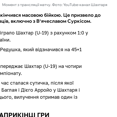
Момент з трансляції матчу. Фото: YouTube-канал Шахтаря
кінчився масовою бійкою. Це призвело до
івців, включно з Вʼячеславом Суркісом.
біграло Шахтар (U-19) з рахунком 1:0 у
аїни.
Редушка, який відзначився на 45+1
ипереджає Шахтар (U-19) на чотири
емпіонату.
час сталася сутичка, після якої
Баглая і Дієго Арройо у Шахтаря і
ього, вилучення отримав один із
НАПРИКІНЦІ ГРИ