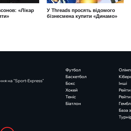
Футбол
Олімп
Баскетбол
Кібер
ня на "Sport-Express"
Бокс
Інші
Хокей
Рейти
Теніс
Рейти
Біатлон
Гембл
База 
Турні