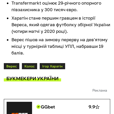
Transfermarkt оцінює 29-річного опорного
півзахисника у 300 тисяч євро.
Харатін стане першим гравцем в історії
Вереса, який одягав футболку збірної України
(чотири матчі у 2020 році).
Верес пішов на зимову перерву на дев'ятому
місці у турнірній таблиці УПЛ, набравши 19
балів.
Верес
Колос
Ігор Харатін
БУКМЕКЕРИ УКРАЇНИ
Реклама
GGbet
9.9