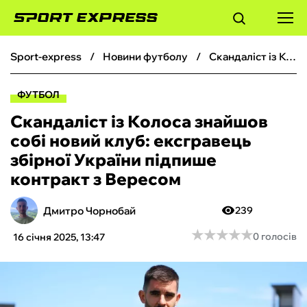
sport-express
новини футболу
Скандаліст із Колоса знайшов собі новий клуб: ексгравець збірної України підпише контракт з Вересом
ФУТБОЛ
ФУТБОЛ
БАСКЕТБОЛ
Скандаліст із Колоса знайшов
собі новий клуб: ексгравець
БОКС
збірної України підпише
контракт з Вересом
ХОКЕЙ
Дмитро Чорнобай
239
ТЕНІС
★
★
★
★
★
★
★
★
★
★
0 голосів
16 січня 2025, 13:47
КІБЕРСПОРТ
ЧС-2026