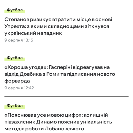
Футбол
Степанов ризикує втратити місце в основі
Утрехта: з якими складнощами зіткнувся
український нападник
9 серпня 13:15
Футбол
«Хороша угода»: Гасперіні відреагував на
відхід Довбика з Роми та підписання нового
форварда
9 серпня 12:42
Футбол
«Пояснював усе мовою цифр»: колишній
півзахисник Динамо пояснив унікальність
методів роботи Лобановського