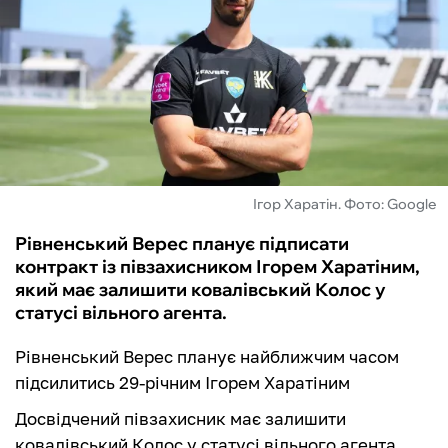
ФУТЗАЛ
ІНШІ
БУКМЕКЕРИ
Ігор Харатін. Фото: Google
Рівненський Верес планує підписати
контракт із півзахисником Ігорем Харатіним,
який має залишити ковалівський Колос у
статусі вільного агента.
Рівненський Верес планує найближчим часом
підсилитись 29-річним Ігорем Харатіним
Досвідчений півзахисник має залишити
ковалівський Колос у статусі вільного агента,