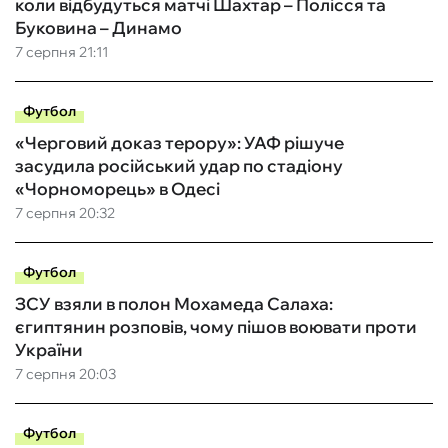
коли відбудуться матчі Шахтар – Полісся та
Буковина – Динамо
7 серпня 21:11
Футбол
«Черговий доказ терору»: УАФ рішуче
засудила російський удар по стадіону
«Чорноморець» в Одесі
7 серпня 20:32
Футбол
ЗСУ взяли в полон Мохамеда Салаха:
єгиптянин розповів, чому пішов воювати проти
України
7 серпня 20:03
Футбол