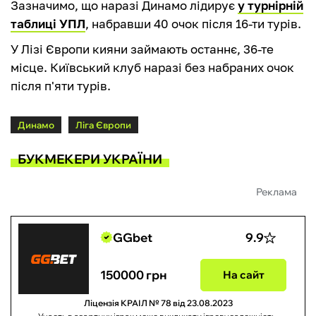
Зазначимо, що наразі Динамо лідирує
у турнірній
таблиці УПЛ
, набравши 40 очок після 16-ти турів.
У Лізі Європи кияни займають останнє, 36-те
місце. Київський клуб наразі без набраних очок
після п'яти турів.
Динамо
Ліга Європи
БУКМЕКЕРИ УКРАЇНИ
Реклама
GGbet
9.9
150000 грн
На сайт
Ліцензія КРАІЛ № 78 від 23.08.2023