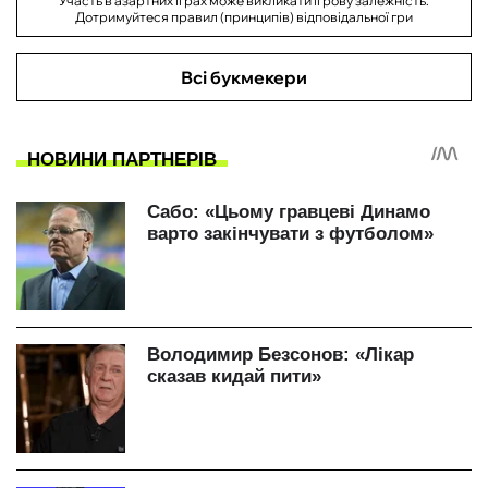
Участь в азартних іграх може викликати ігрову залежність.
Дотримуйтеся правил (принципів) відповідальної гри
Всі букмекери