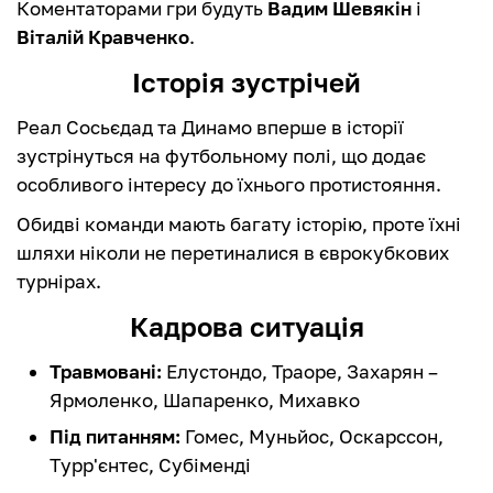
Коментаторами гри будуть
Вадим Шевякін
і
Віталій Кравченко
.
Історія зустрічей
Реал Сосьєдад та Динамо вперше в історії
зустрінуться на футбольному полі, що додає
особливого інтересу до їхнього протистояння.
Обидві команди мають багату історію, проте їхні
шляхи ніколи не перетиналися в єврокубкових
турнірах.
Кадрова ситуація
Травмовані:
Елустондо, Траоре, Захарян –
Ярмоленко, Шапаренко, Михавко
Під питанням:
Гомес, Муньйос, Оскарссон,
Турр'єнтес, Субіменді