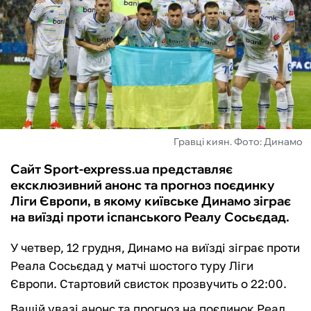
ФУТЗАЛ
ІНШІ
БУКМЕКЕРИ
Гравці киян. Фото: Динамо
Сайт Sport-express.ua представляє
ексклюзивний анонс та прогноз поєдинку
Ліги Європи, в якому київське Динамо зіграє
на виїзді проти іспанського Реалу Сосьєдад.
У четвер, 12 грудня, Динамо на виїзді зіграє проти
Реала Сосьєдад у матчі шостого туру Ліги
Європи. Стартовий свисток прозвучить о 22:00.
Вашій увазі анонс та прогноз на поєдинок Реал