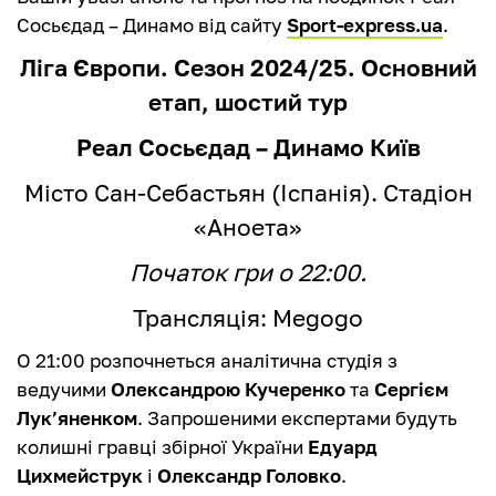
Сосьєдад – Динамо від сайту
Sport-express.ua
.
Ліга Європи. Сезон 2024/25. Основний
етап, шостий тур
Реал Сосьєдад – Динамо Київ
Місто Сан-Себастьян (Іспанія). Стадіон
«Аноета»
Початок гри о 22:00.
Трансляція: Megogo
О 21:00 розпочнеться аналітична студія з
ведучими
Олександрою Кучеренко
та
Сергієм
Лук’яненком
. Запрошеними експертами будуть
колишні гравці збірної України
Едуард
Цихмейструк
і
Олександр Головко
.