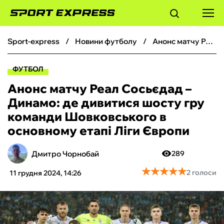
sport-express
новини футболу
Анонс матчу Реал Сосьєдад – Динамо: де дивитися шосту гру команди Шовковського в основному етапі Ліги Європи
ФУТБОЛ
ФУТБОЛ
БАСКЕТБОЛ
Анонс матчу Реал Сосьєдад –
Динамо: де дивитися шосту гру
БОКС
команди Шовковського в
основному етапі Ліги Європи
ХОКЕЙ
Дмитро Чорнобай
289
ТЕНІС
★
★
★
★
★
★
★
★
★
★
2 голоси
11 грудня 2024, 14:26
КІБЕРСПОРТ
ЧС-2026