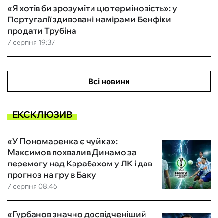
«Я хотів би зрозуміти цю терміновість»: у
Португалії здивовані намірами Бенфіки
продати Трубіна
7 серпня 19:37
Всі новини
ЕКСКЛЮЗИВ
«У Пономаренка є чуйка»:
Максимов похвалив Динамо за
перемогу над Карабахом у ЛК і дав
прогноз на гру в Баку
7 серпня 08:46
«Гурбанов значно досвідченіший