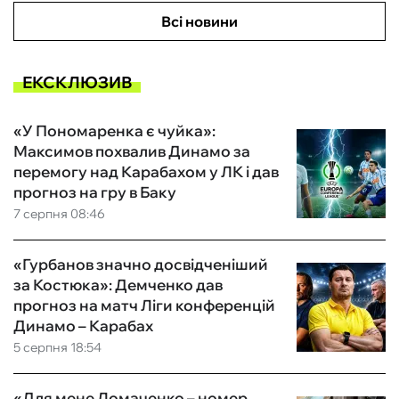
Всі новини
ЕКСКЛЮЗИВ
«У Пономаренка є чуйка»:
Максимов похвалив Динамо за
перемогу над Карабахом у ЛК і дав
прогноз на гру в Баку
7 серпня 08:46
«Гурбанов значно досвідченіший
за Костюка»: Демченко дав
прогноз на матч Ліги конференцій
Динамо – Карабах
5 серпня 18:54
«Для мене Ломаченко – номер