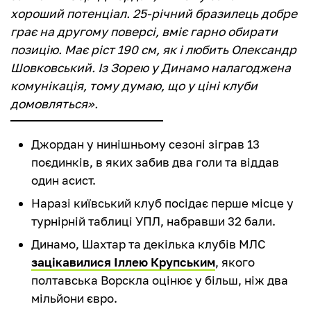
хороший потенціал. 25-річний бразилець добре
грає на другому поверсі, вміє гарно обирати
позицію. Має ріст 190 см, як і любить Олександр
Шовковський. Із Зорею у Динамо налагоджена
комунікація, тому думаю, що у ціні клуби
домовляться».
Джордан у нинішньому сезоні зіграв 13
поєдинків, в яких забив два голи та віддав
один асист.
Наразі київський клуб посідає перше місце у
турнірній таблиці УПЛ, набравши 32 бали.
Динамо, Шахтар та декілька клубів МЛС
зацікавилися Іллею Крупським
, якого
полтавська Ворскла оцінює у більш, ніж два
мільйони євро.