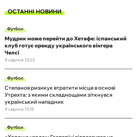
ОСТАННІ НОВИНИ
Футбол
Мудрик може перейти до Хетафе: іспанський
клуб готує оренду українського вінгера
Челсі
9 серпня 13:23
Футбол
Степанов ризикує втратити місце в основі
Утрехта: з якими складнощами зіткнувся
український нападник
9 серпня 13:15
Футбол
«Хороша угода»: Гасперіні відреагував на