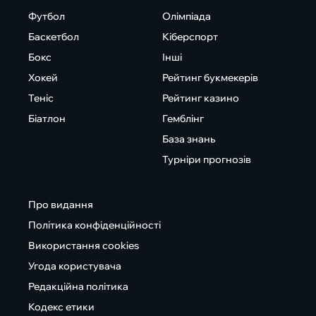
Футбол
Олімпіада
Баскетбол
Кіберспорт
Бокс
Інші
Хокей
Рейтинг букмекерів
Теніс
Рейтинг казино
Біатлон
Гемблінг
База знань
Турніри прогнозів
Про видання
Політика конфіденційності
Використання cookies
Угода користувача
Редакційна політика
Кодекс етики