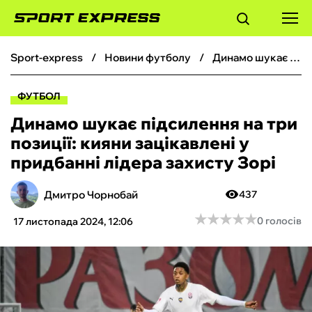
sport-express
новини футболу
Динамо шукає підсилення на три позиції: кияни зацікавлені у придбанні лідера захисту Зорі
ФУТБОЛ
ФУТБОЛ
БАСКЕТБОЛ
Динамо шукає підсилення на три
позиції: кияни зацікавлені у
БОКС
придбанні лідера захисту Зорі
ХОКЕЙ
Дмитро Чорнобай
437
★
★
★
★
★
★
★
★
★
★
0 голосів
17 листопада 2024, 12:06
ТЕНІС
КІБЕРСПОРТ
ЧС-2026