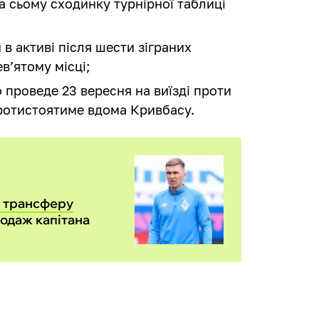
на сьому сходинку турнірної таблиці
 в активі після шести зіграних
в’ятому місці;
проведе 23 вересня на виїзді проти
ротистоятиме вдома Кривбасу.
о трансферу
родаж капітана