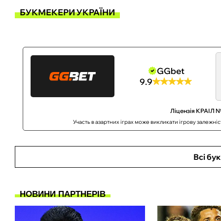
БУКМЕКЕРИ УКРАЇНИ
GGbet
9.9
Ліцензія КРАІЛ №
Участь в азартних іграх може викликати ігрову залежні
Всі бу