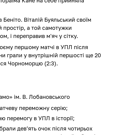
д Ібраїма Кане на себе прийняла
в Беніто. Віталій Буяльський своїм
й простір, а той самотужки
м, і переправив м'яч у сітку.
оєму першому матчі в УПЛ після
ни грали у внутрішній першості ще 20
ися Чорноморцю (2:3).
намо» ім. В. Лобановського
атчеву переможну серію;
 перемогу в УПЛ в історії;
брали дев’ять очок після чотирьох