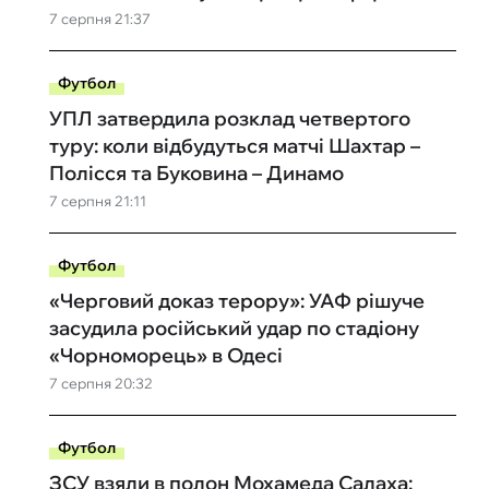
7 серпня 21:37
Футбол
УПЛ затвердила розклад четвертого
туру: коли відбудуться матчі Шахтар –
Полісся та Буковина – Динамо
7 серпня 21:11
Футбол
«Черговий доказ терору»: УАФ рішуче
засудила російський удар по стадіону
«Чорноморець» в Одесі
7 серпня 20:32
Футбол
ЗСУ взяли в полон Мохамеда Салаха: