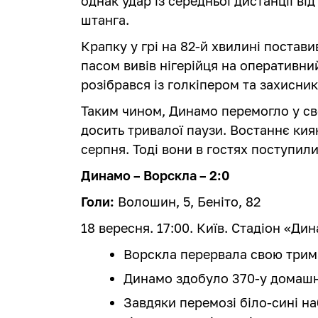
однак удар із середньої дистанції ві
штанга.
Крапку у грі на 82-й хвилині постави
пасом вивів нігерійця на оперативни
розібрався із голкіпером та захиснико
Таким чином, Динамо перемогло у св
досить тривалої паузи. Востаннє кия
серпня. Тоді вони в гостях поступил
Динамо – Ворскла – 2:0
Голи:
Волошин, 5, Беніто, 82
18 вересня. 17:00. Київ. Стадіон «Ди
Ворскла перервала свою трим
Динамо здобуло 370-у домашню
Завдяки перемозі біло-сині на