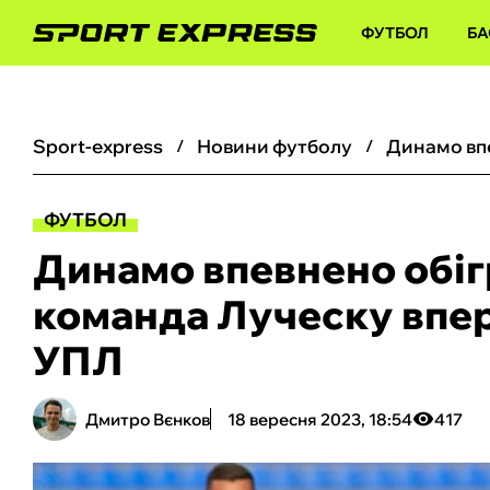
ФУТБОЛ
БА
sport-express
новини футболу
ФУТБОЛ
Динамо впевнено обіг
команда Луческу вперш
УПЛ
Дмитро Вєнков
18 вересня 2023, 18:54
417