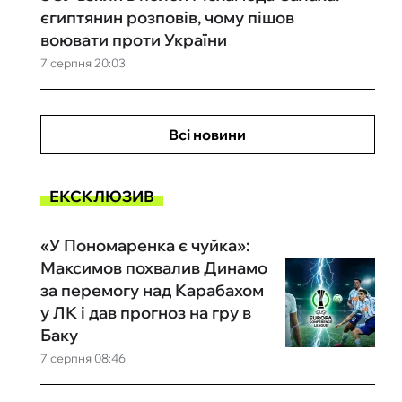
єгиптянин розповів, чому пішов
воювати проти України
7 серпня 20:03
Всі новини
ЕКСКЛЮЗИВ
«У Пономаренка є чуйка»:
Максимов похвалив Динамо
за перемогу над Карабахом
у ЛК і дав прогноз на гру в
Баку
7 серпня 08:46