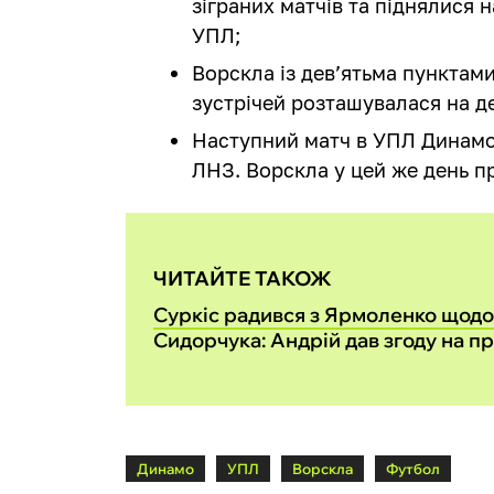
зіграних матчів та піднялися 
УПЛ;
Ворскла із дев’ятьма пунктами
зустрічей розташувалася на де
Наступний матч в УПЛ Динамо 
ЛНЗ. Ворскла у цей же день п
ЧИТАЙТЕ ТАКОЖ
Суркіс радився з Ярмоленко щод
Сидорчука: Андрій дав згоду на п
Динамо
УПЛ
Ворскла
Футбол