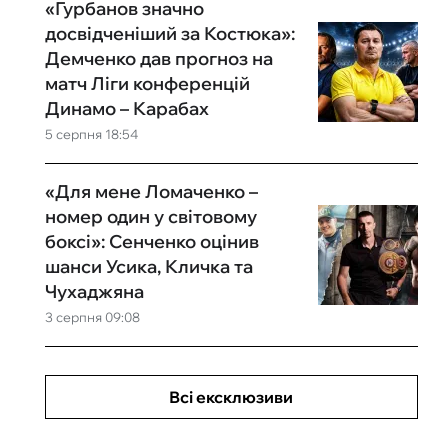
«Гурбанов значно
досвідченіший за Костюка»:
Демченко дав прогноз на
матч Ліги конференцій
Динамо – Карабах
5 серпня 18:54
«Для мене Ломаченко –
номер один у світовому
боксі»: Сенченко оцінив
шанси Усика, Кличка та
Чухаджяна
3 серпня 09:08
Всі ексклюзиви