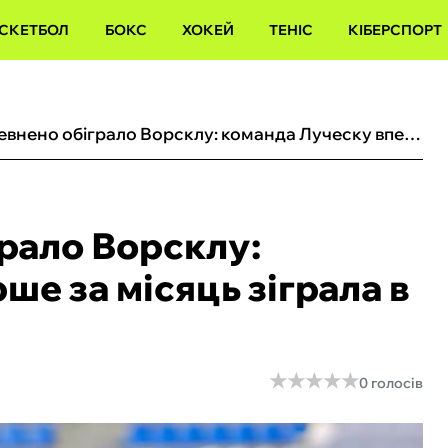
СКЕТБОЛ
БОКС
ХОКЕЙ
ТЕНІС
КІБЕРСПОРТ
Динамо впевнено обіграло Ворсклу: команда Луческу вперше за місяць зіграла в УПЛ
рало Ворсклу:
е за місяць зіграла в
★
★
★
★
★
★
★
★
★
★
0 голосів