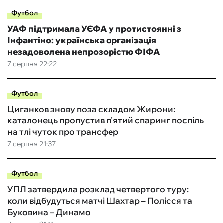
Футбол
УАФ підтримала УЄФА у протистоянні з
Інфантіно: українська організація
незадоволена непрозорістю ФІФА
7 серпня 22:22
Футбол
Циганков знову поза складом Жирони:
каталонець пропустив п'ятий спаринг поспіль
на тлі чуток про трансфер
7 серпня 21:37
Футбол
УПЛ затвердила розклад четвертого туру:
коли відбудуться матчі Шахтар – Полісся та
Буковина – Динамо