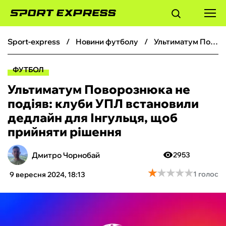
sport-express
новини футболу
Ультиматум Поворознюка не подіяв: клуби УПЛ встановили дедлайн для Інгульця, щоб прийняти рішення
ФУТБОЛ
ФУТБОЛ
БАСКЕТБОЛ
Ультиматум Поворознюка не
подіяв: клуби УПЛ встановили
БОКС
дедлайн для Інгульця, щоб
прийняти рішення
ХОКЕЙ
Дмитро Чорнобай
2953
ТЕНІС
★
★
★
★
★
★
★
★
★
★
1 голос
9 вересня 2024, 18:13
КІБЕРСПОРТ
ЧС-2026