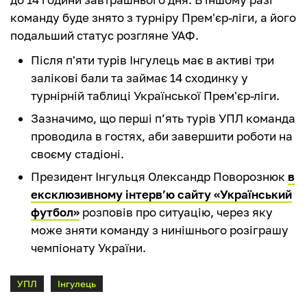
команду буде знято з турніру Прем'єр-ліги, а його
подальший статус розгляне УАФ.
Після п'яти турів Інгулець має в активі три
залікові бали та займає 14 сходинку у
турнірній таблиці Української Прем'єр-ліги.
Зазначимо, що перші п’ять турів УПЛ команда
проводила в гостях, аби завершити роботи на
своєму стадіоні.
Президент Інгульця Олександр Поворознюк
в
ексклюзивному інтерв’ю сайту «Український
футбол»
розповів про ситуацію, через яку
може зняти команду з нинішнього розіграшу
чемпіонату України.
УПЛ
Інгулець