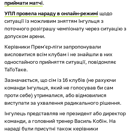
приймати матчі
.
УПЛ провела нараду в онлайн-режимі
щодо
ситуації із можливим зняттям Інгульця з
поточного розіграшу чемпіонату через ситуацію з
допуском арени.
Керівники Прем'єр-ліги запропонували
висловитися всім клубам і не знайшли в них
одностайного прийняття ситуації, повідомляє
ТаТоТаке.
Зазначається, що сім із 16 клубів (не рахуючи
команди Інгульця, який не голосував би сам
проти себе) утрималися, або відмовилися
виступати за ухвалення радикального рішення.
Інгулець представляв не президент або директор
команди, а головний тренер Василь Кобін. На
нараді були присутні також керівники