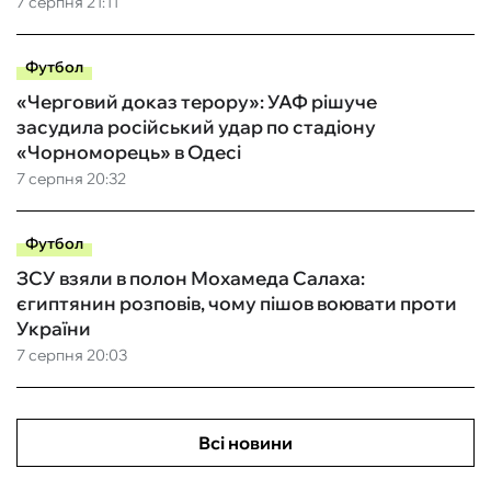
7 серпня 21:11
Футбол
«Черговий доказ терору»: УАФ рішуче
засудила російський удар по стадіону
«Чорноморець» в Одесі
7 серпня 20:32
Футбол
ЗСУ взяли в полон Мохамеда Салаха:
єгиптянин розповів, чому пішов воювати проти
України
7 серпня 20:03
Всі новини