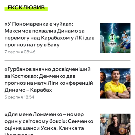
ЕКСКЛЮЗИВ
«У Пономаренка є чуйка»:
Максимов похвалив Динамо за
перемогу над Карабахом у ЛК і дав
прогноз на гру в Баку
7 серпня 08:46
«Гурбанов значно досвідченіший
за Костюка»: Демченко дав
прогноз на матч Ліги конференцій
Динамо – Карабах
5 серпня 18:54
«Для мене Ломаченко – номер
один у світовому боксі»: Сенченко
оцінив шанси Усика, Кличка та
Чухаджяна