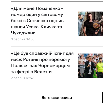
«Для мене Ломаченко –
номер один у світовому
боксі»: Сенченко оцінив
шанси Усика, Кличка та
Чухаджяна
3 серпня 09:08
«Це був справжній іспит для
нас»: Ротань про перемогу
Полісся над Чорноморцем
та феєрію Велетня
2 серпня 16:57
Всі ексклюзиви