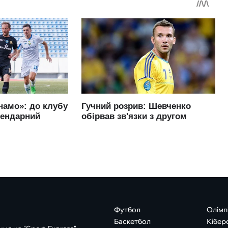
Футбол
Олімп
Баскетбол
Кібер