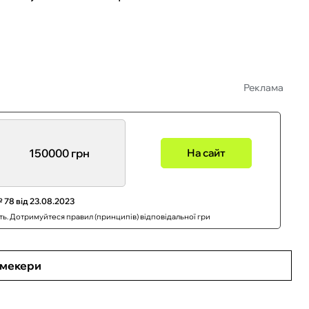
Реклама
150000 грн
На сайт
 78 від 23.08.2023
сть. Дотримуйтеся правил (принципів) відповідальної гри
кмекери