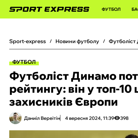
ФУТБОЛ
БА
sport-express
новини футболу
ФУТБОЛ
Футболіст Динамо по
рейтингу: він у топ-10
захисників Європи
Даниіл Вереітін
4 вересня 2024, 11:39
398