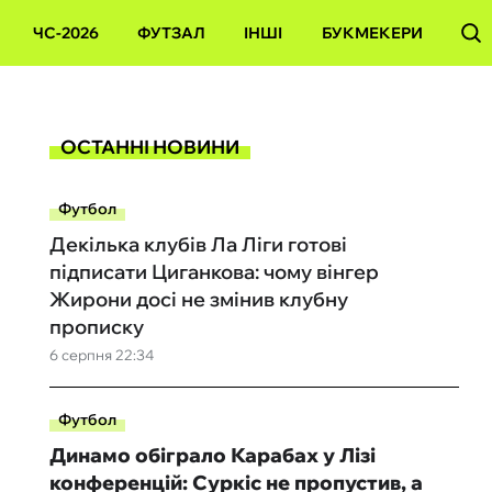
ЧС-2026
ФУТЗАЛ
ІНШІ
БУКМЕКЕРИ
ОСТАННІ НОВИНИ
Футбол
Декілька клубів Ла Ліги готові
підписати Циганкова: чому вінгер
Жирони досі не змінив клубну
прописку
6 серпня 22:34
Футбол
Динамо обіграло Карабах у Лізі
конференцій: Суркіс не пропустив, а