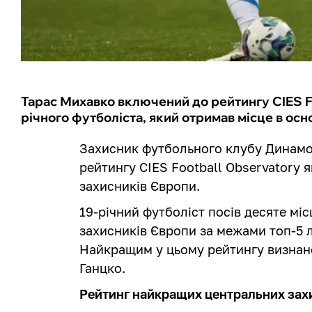
Тарас Михавко включений до рейтингу CIES Foo
річного футболіста, який отримав місце в ос
Захисник футбольного клубу Динамо
рейтингу CIES Football Observatory 
захисників Європи.
19-річний футболіст посів десяте мі
захисників Європи за межами топ-5 л
Найкращим у цьому рейтингу визнан
Ганцко.
Рейтинг найкращих центральних захис