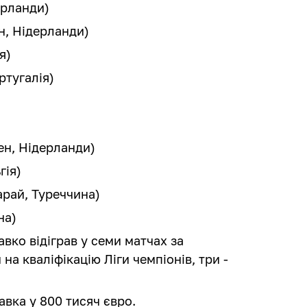
ерланди)
н, Нідерланди)
я)
ртугалія)
ен, Нідерланди)
гія)
арай, Туреччина)
на)
вко відіграв у семи матчах за
на кваліфікацію Ліги чемпіонів, три -
вка у 800 тисяч євро.