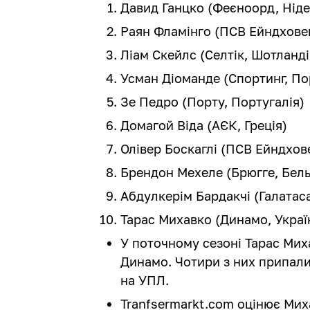
Давид Ганцко (Феєноорд, Нід
Раян Фламінго (ПСВ Ейндхове
Ліам Скейлс (Селтік, Шотланді
Усман Діоманде (Спортинг, По
Зе Педро (Порту, Португалія)
Домагой Віда (АЄК, Греція)
Олівер Боскаглі (ПСВ Ейндхов
Брендон Мехеле (Брюгге, Бель
Абдулкерім Бардакчі (Галатас
Тарас Михавко (Динамо, Украї
У поточному сезоні Тарас Миха
Динамо. Чотири з них припали 
на УПЛ.
Tranfsermarkt.com оцінює Миха