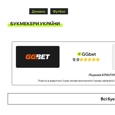
Динамо
Футбол
БУКМЕКЕРИ УКРАЇНИ
GGbet
9.9
Ліцензія КРАІЛ №
Участь в азартних іграх може викликати ігрову залежні
Всі бу