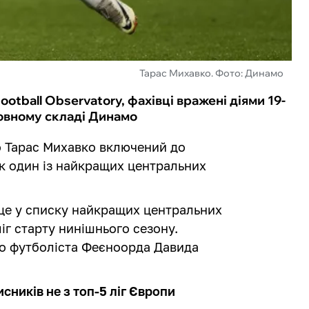
Тарас Михавко. Фото: Динамо
tball Observatory, фахівці вражені діями 19-
новному складі Динамо
 Тарас Михавко включений до
як один із найкращих центральних
сце у списку найкращих центральних
іг старту нинішнього сезону.
о футболіста Феєноорда Давида
ників не з топ-5 ліг Європи