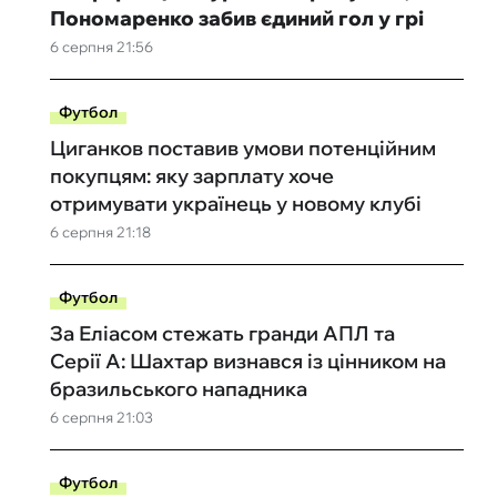
Пономаренко забив єдиний гол у грі
6 серпня 21:56
Футбол
Циганков поставив умови потенційним
покупцям: яку зарплату хоче
отримувати українець у новому клубі
6 серпня 21:18
Футбол
За Еліасом стежать гранди АПЛ та
Серії А: Шахтар визнався із цінником на
бразильського нападника
6 серпня 21:03
Футбол