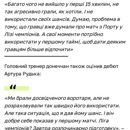
«Багато чого не вийшло у перші 15 хвилин, не
так агресивно грали, як хотіли. І не
використали своїх шансів. Думаю, проблема в
тому, що гравці вже думали про матч з Порту у
Лізі чемпіонів. А свої моменти потрібно
використати у першому таймі, щоб дати деяким
гравцям більше відпочити»
Головний тренер донеччан також оцінив дебют
Артура Рудька:
«Ми брали досвідченого воротаря, але не
розраховували так швидко його використати.
Але така ситуація, що я дав йому шанс. І він
добре себе показав у першому матчі. Ліга
чемпіонів? Завтра розпочинаємо підготовку», –