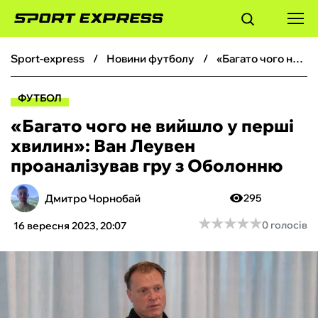
sport-express
новини футболу
«Багато чого не вийшло у перші хвилин»: Ван Леувен проаналізував гру з Оболонню
ФУТБОЛ
ФУТБОЛ
БАСКЕТБОЛ
«Багато чого не вийшло у перші
хвилин»: Ван Леувен
БОКС
проаналізував гру з Оболонню
ХОКЕЙ
Дмитро Чорнобай
295
★
★
★
★
★
★
★
★
★
★
0 голосів
16 вересня 2023, 20:07
ТЕНІС
КІБЕРСПОРТ
ЧС-2026