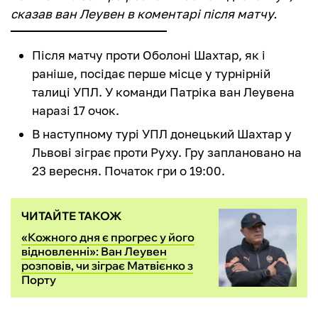
сказав ван Леувен в коментарі після матчу.
Після матчу проти Оболоні Шахтар, як і
раніше, посідає перше місце у турнірній
талиці УПЛ. У команди Патріка ван Леувена
наразі 17 очок.
В наступному турі УПЛ донецький Шахтар у
Львові зіграє проти Руху. Гру заплановано на
23 вересня. Початок гри о 19:00.
ЧИТАЙТЕ ТАКОЖ
«Кожного дня є прогрес у його
відновленні»: Ван Леувен
розповів, чи зіграє Матвієнко з
Порту