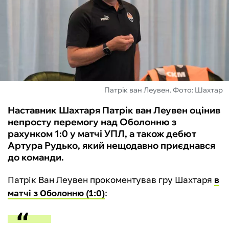
ФУТЗАЛ
ІНШІ
БУКМЕКЕРИ
Патрік ван Леувен. Фото: Шахтар
Наставник Шахтаря Патрік ван Леувен оцінив
непросту перемогу над Оболонню з
рахунком 1:0 у матчі УПЛ, а також дебют
Артура Рудько, який нещодавно приєднався
до команди.
Патрік Ван Леувен прокоментував гру Шахтаря
в
матчі з Оболонню (1:0)
: