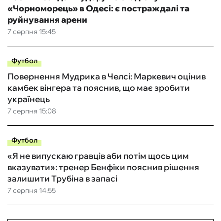
«Чорноморець» в Одесі: є постраждалі та
руйнування арени
7 серпня 15:45
Футбол
Повернення Мудрика в Челсі: Маркевич оцінив
камбек вінгера та пояснив, що має зробити
українець
7 серпня 15:08
Футбол
«Я не випускаю гравців аби потім щось цим
вказувати»: тренер Бенфіки пояснив рішення
залишити Трубіна в запасі
7 серпня 14:55