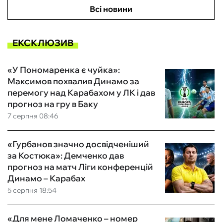
Всі новини
ЕКСКЛЮЗИВ
«У Пономаренка є чуйка»:
Максимов похвалив Динамо за
перемогу над Карабахом у ЛК і дав
прогноз на гру в Баку
7 серпня 08:46
«Гурбанов значно досвідченіший
за Костюка»: Демченко дав
прогноз на матч Ліги конференцій
Динамо – Карабах
5 серпня 18:54
«Для мене Ломаченко – номер