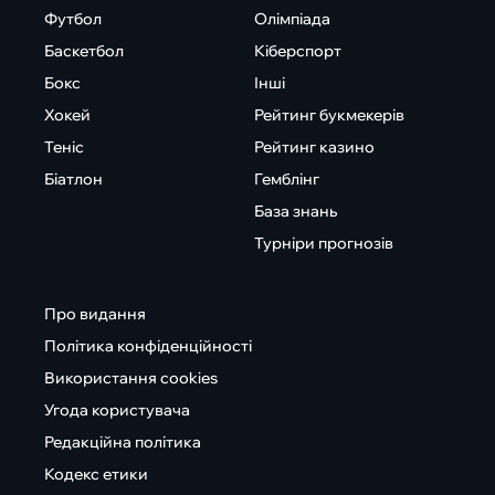
Футбол
Олімпіада
Баскетбол
Кіберспорт
Бокс
Інші
Хокей
Рейтинг букмекерів
Теніс
Рейтинг казино
Біатлон
Гемблінг
База знань
Турніри прогнозів
Про видання
Політика конфіденційності
Використання cookies
Угода користувача
Редакційна політика
Кодекс етики