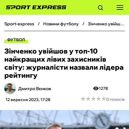
sport-express
новини футболу
Зінченко увійшов у топ-10 найкращих лівих захисників світу: журналісти назвали лідера рейтингу
ФУТБОЛ
ФУТБОЛ
БАСКЕТБОЛ
Зінченко увійшов у топ-10
найкращих лівих захисників
БОКС
світу: журналісти назвали лідера
рейтингу
ХОКЕЙ
Дмитро Вєнков
1278
ТЕНІС
★
★
★
★
★
★
★
★
★
★
0 голосів
12 вересня 2023, 17:28
КІБЕРСПОРТ
ЧС-2026