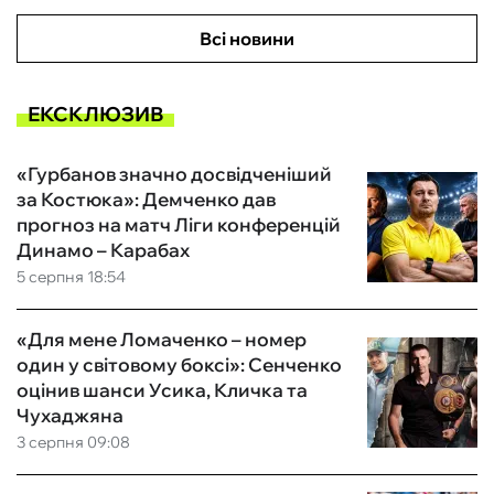
Всі новини
ЕКСКЛЮЗИВ
«Гурбанов значно досвідченіший
за Костюка»: Демченко дав
прогноз на матч Ліги конференцій
Динамо – Карабах
5 серпня 18:54
«Для мене Ломаченко – номер
один у світовому боксі»: Сенченко
оцінив шанси Усика, Кличка та
Чухаджяна
3 серпня 09:08