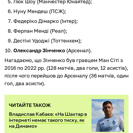
Люк Шоу (Манчестер Юнайтед);
Нуну Мендеш (ПСЖ);
Федеріко Дімарко (Інтер);
Ферлан Менді (Реал);
Дестіні Удоджі (Тоттенхем);
Олександр Зінченко
(Арсенал).
Нагадаємо, що Зінченко був гравцем Ман Сіті з
2016 по 2022 рр. (128 матчів, два голи, 12 асистів),
після чого перейшов до Арсеналу (36 матчів, один
гол, два асисти).
ЧИТАЙТЕ ТАКОЖ
Владислав Кабаєв: «На Шахтар в
інтернеті немає такого тиску, як
на Динамо»