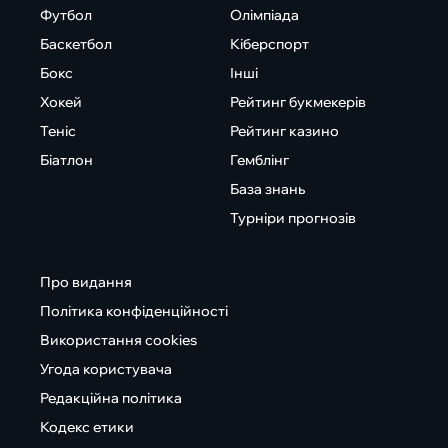
Футбол
Олімпіада
Баскетбол
Кіберспорт
Бокс
Інші
Хокей
Рейтинг букмекерів
Теніс
Рейтинг казино
Біатлон
Гемблінг
База знань
Турніри прогнозів
Про видання
Політика конфіденційності
Використання cookies
Угода користувача
Редакційна політика
Кодекс етики