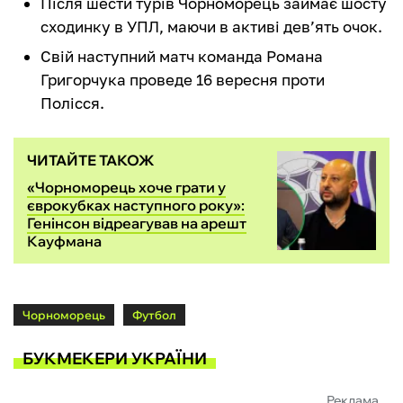
Після шести турів Чорноморець займає шосту
сходинку в УПЛ, маючи в активі дев’ять очок.
Свій наступний матч команда Романа
Григорчука проведе 16 вересня проти
Полісся.
ЧИТАЙТЕ ТАКОЖ
«Чорноморець хоче грати у
єврокубках наступного року»:
Генінсон відреагував на арешт
Кауфмана
Чорноморець
Футбол
БУКМЕКЕРИ УКРАЇНИ
Реклама