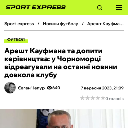
sport-express
новини футболу
Арешт Кауфмана та допити керівництва: у Чорноморці відреагували на останні новини довкола клубу
ФУТБОЛ
ФУТБОЛ
БАСКЕТБОЛ
Арешт Кауфмана та допити
керівництва: у Чорноморці
БОКС
відреагували на останні новини
довкола клубу
ХОКЕЙ
Євген Чепур
640
7 вересня 2023, 21:09
ТЕНІС
★
★
★
★
★
★
★
★
★
★
0 голосів
КІБЕРСПОРТ
ЧС-2026