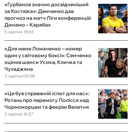
«Гурбанов значно досвідченіший
за Костюка»: Демченко дав
прогноз на матч Ліги конференцій
Динамо – Карабах
5 серпня 18:54
«Для мене Ломаченко – номер
один у світовому боксі»: Сенченко
оцінив шанси Усика, Кличка та
Чухаджяна
3 серпня 09:08
«Це був справжній іспит для нас»:
Ротань про перемогу Полісся над
Чорноморцем та феєрію Велетня
2 серпня 16:57