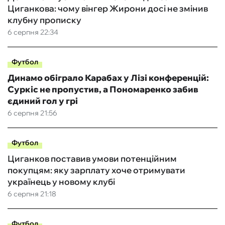
Циганкова: чому вінгер Жирони досі не змінив
клубну прописку
6 серпня 22:34
Футбол
Динамо обіграло Карабах у Лізі конференцій:
Суркіс не пропустив, а Пономаренко забив
єдиний гол у грі
6 серпня 21:56
Футбол
Циганков поставив умови потенційним
покупцям: яку зарплату хоче отримувати
українець у новому клубі
6 серпня 21:18
Футбол