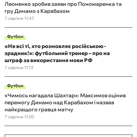
Леоненко зробив заяви про Пономаренка та
гру Динамо з Карабахом
7 серпня 11:47
Футбол
«Не всі ті, хто розмовляє російською -
зрадник!»: футбольний тренер – про на
штраф за використання мови РФ
7 серпня 11:13
Футбол
«Чимось нагадала Шахтар»: Максимов оцінив
перемогу Динамо над Карабахом і назвав
найкращого гравця матчу
7 серпня 11:00