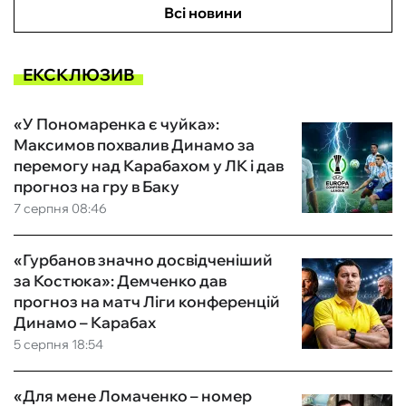
Всі новини
ЕКСКЛЮЗИВ
«У Пономаренка є чуйка»:
Максимов похвалив Динамо за
перемогу над Карабахом у ЛК і дав
прогноз на гру в Баку
7 серпня 08:46
«Гурбанов значно досвідченіший
за Костюка»: Демченко дав
прогноз на матч Ліги конференцій
Динамо – Карабах
5 серпня 18:54
«Для мене Ломаченко – номер