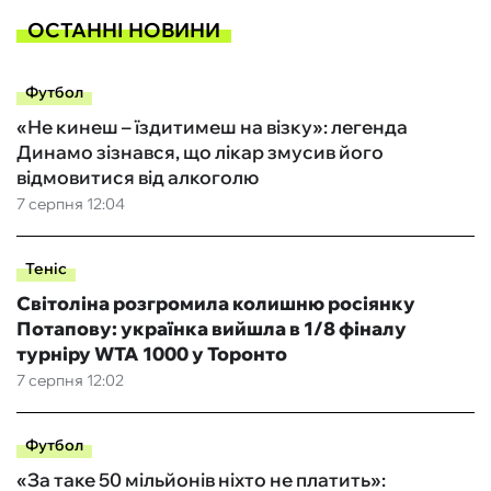
ОСТАННІ НОВИНИ
Футбол
«Не кинеш – їздитимеш на візку»: легенда
Динамо зізнався, що лікар змусив його
відмовитися від алкоголю
7 серпня 12:04
Теніс
Світоліна розгромила колишню росіянку
Потапову: українка вийшла в 1/8 фіналу
турніру WTA 1000 у Торонто
7 серпня 12:02
Футбол
«За таке 50 мільйонів ніхто не платить»: