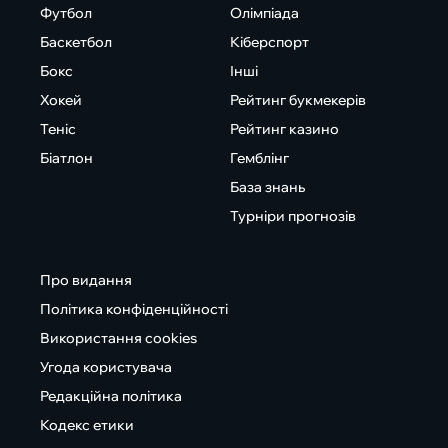
Футбол
Олімпіада
Баскетбол
Кіберспорт
Бокс
Інші
Хокей
Рейтинг букмекерів
Теніс
Рейтинг казино
Біатлон
Гемблінг
База знань
Турніри прогнозів
Про видання
Політика конфіденційності
Використання cookies
Угода користувача
Редакційна політика
Кодекс етики