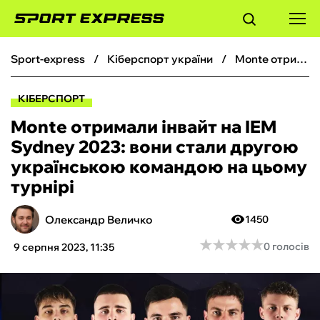
sport-express
кіберспорт україни
Monte отримали інвайт на IEM Sydney 2023: вони стали другою українською командою на цьому турнірі
ФУТБОЛ
КІБЕРСПОРТ
БАСКЕТБОЛ
Monte отримали інвайт на IEM
Sydney 2023: вони стали другою
БОКС
українською командою на цьому
турнірі
ХОКЕЙ
Олександр Величко
1450
ТЕНІС
★
★
★
★
★
★
★
★
★
★
0 голосів
9 серпня 2023, 11:35
КІБЕРСПОРТ
ЧС-2026