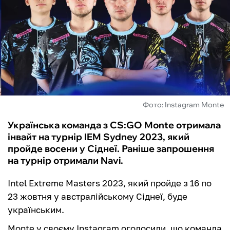
ФУТЗАЛ
ІНШІ
БУКМЕКЕРИ
Фото: Instagram Monte
Українська команда з CS:GO Monte отримала
інвайт на турнір IEM Sydney 2023, який
пройде восени у Сіднеї. Раніше запрошення
на турнір отримали Navi.
Intel Extreme Masters 2023, який пройде з 16 по
23 жовтня у австралійському Сіднеї, буде
українським.
Monte у своєму Instagram оголосили, що команда