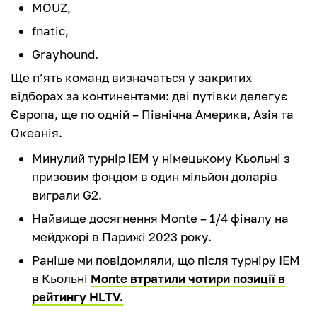
MOUZ,
fnatic,
Grayhound.
Ще п’ять команд визначаться у закритих
відборах за континентами: дві путівки делегує
Європа, ще по одній – Північна Америка, Азія та
Океанія.
Минулий турнір IEM у німецькому Кьольні з
призовим фондом в один мільйон доларів
виграли G2.
Найвище досягнення Monte – 1/4 фіналу на
мейджорі в Парижі 2023 року.
Раніше ми повідомляли, що після турніру IEM
в Кьольні
Monte втратили чотири позиції в
рейтингу HLTV.