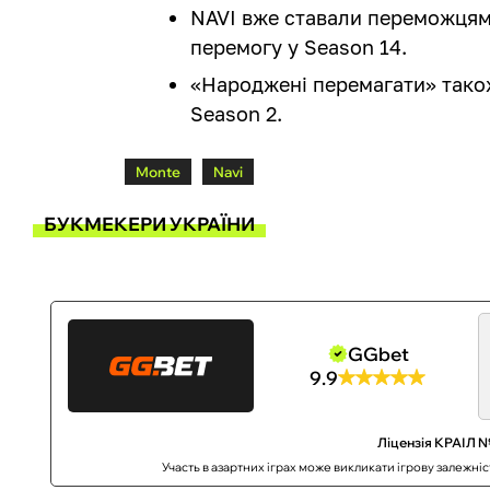
NAVI вже ставали переможцям
перемогу у Season 14.
«Народжені перемагати» тако
Season 2.
Monte
Navi
БУКМЕКЕРИ УКРАЇНИ
GGbet
9.9
Ліцензія КРАІЛ №
Участь в азартних іграх може викликати ігрову залежні