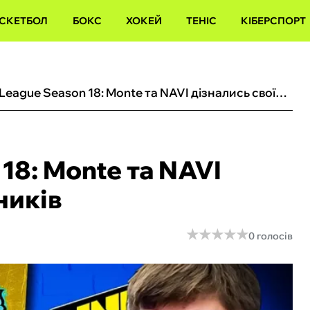
СКЕТБОЛ
БОКС
ХОКЕЙ
ТЕНІС
КІБЕРСПОРТ
ESL Pro League Season 18: Monte та NAVI дізнались своїх суперників
18: Monte та NAVI
ників
★
★
★
★
★
★
★
★
★
★
0 голосів