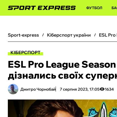
ФУТБОЛ
БА
sport-express
кіберспорт україни
КІБЕРСПОРТ
ESL Pro League Season 
дізнались своїх супер
Дмитро Чорнобай
7 серпня 2023, 17:05
1634