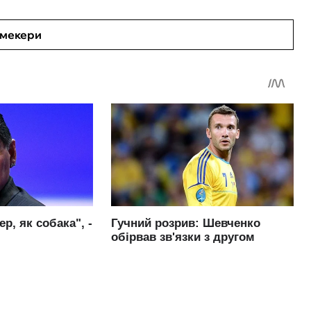
кмекери