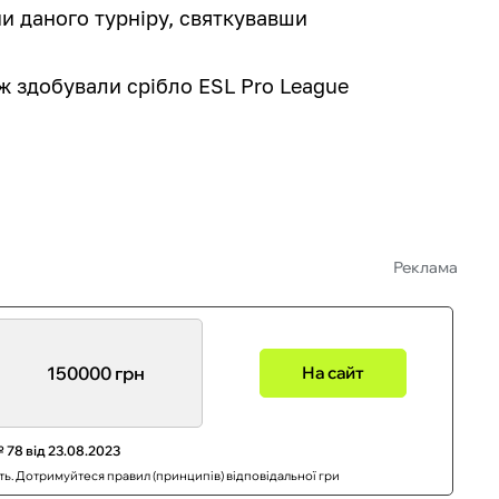
и даного турніру, святкувавши
ж здобували срібло
ESL Pro League
Реклама
150000 грн
На сайт
 78 від 23.08.2023
сть. Дотримуйтеся правил (принципів) відповідальної гри