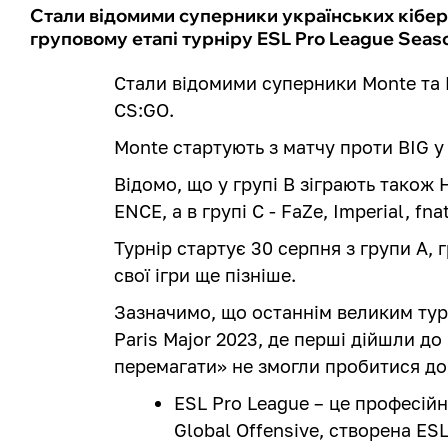
Стали відомими суперники українських кібер
груповому етапі турніру ESL Pro League Seas
Стали відомими суперники Monte та N
CS:GO.
Monte стартують з матчу проти BIG у г
Відомо, що у групі В зіграють також 
ENCE, а в групі С - FaZe, Imperial, fna
Турнір стартує 30 серпня з групи А,
свої ігри ще пізніше.
Зазначимо, що останнім великим тур
Paris Major 2023, де перші дійшли до
перемагати» не змогли пробитися до
ESL Pro League – це професійн
Global Offensive, створена ESL