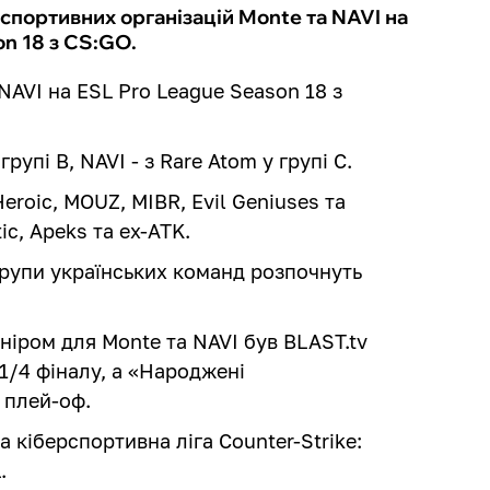
спортивних організацій Monte та NAVI на
on 18 з CS:GO.
AVI на ESL Pro League Season 18 з
рупі B, NAVI - з Rare Atom у групі C.
Heroic, MOUZ, MIBR, Evil Geniuses та
tic, Apeks та ex-ATK.
 групи українських команд розпочнуть
ніром для Monte та NAVI був BLAST.tv
 1/4 фіналу, а «Народжені
 плей-оф.
а кіберспортивна ліга Counter-Strike:
.