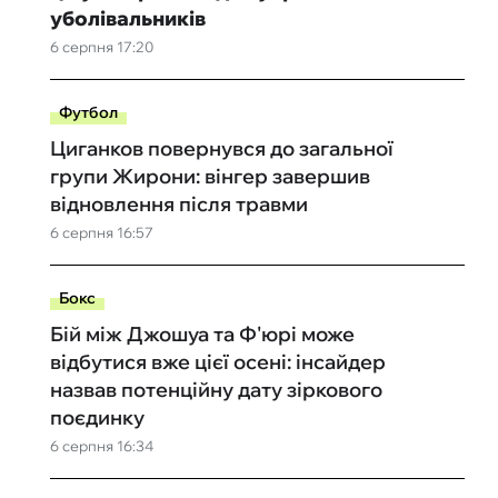
уболівальників
6 серпня 17:20
Футбол
Циганков повернувся до загальної
групи Жирони: вінгер завершив
відновлення після травми
6 серпня 16:57
Бокс
Бій між Джошуа та Ф'юрі може
відбутися вже цієї осені: інсайдер
назвав потенційну дату зіркового
поєдинку
6 серпня 16:34