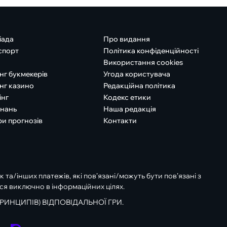
іада
Про видання
спорт
Політика конфіденційності
Використання cookies
нг букмекерів
Угода користувача
нг казино
Редакційна політика
інг
Кодекс етики
знань
Наша редакція
ри прогнозів
Контакти
к та/інших платежів, які пов’язані/можуть бути пов’язані з
ся виключно в інформаційних цілях.
РИНЦИПІВ) ВІДПОВІДАЛЬНОЇ ГРИ.