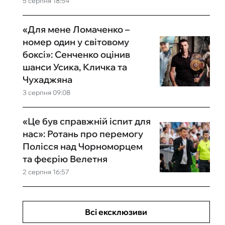
5 серпня 18:54
«Для мене Ломаченко –
номер один у світовому
боксі»: Сенченко оцінив
шанси Усика, Кличка та
Чухаджяна
3 серпня 09:08
«Це був справжній іспит для
нас»: Ротань про перемогу
Полісся над Чорноморцем
та феєрію Велетня
2 серпня 16:57
Всі ексклюзиви