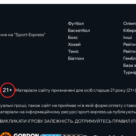
Футбол
Олімп
Баскетбол
Кібер
ня на "Sport-Express"
Бокс
Інші
Хокей
Рейти
Теніс
Рейти
Біатлон
Гембл
База 
Турні
21+
Матеріали сайту призначені для осіб старше 21 року (21+)
туальні гроші, також сайт не приймає ні в якій формі оплату ставо
атеріали на інформаційному ресурсі sport-express.ua публікують
 ВИКЛИКАТИ ІГРОВУ ЗАЛЕЖНІСТЬ. ДОТРИМУЙТЕСЬ ПРАВИЛ (П