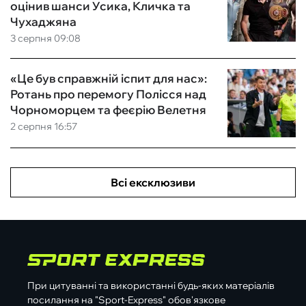
оцінив шанси Усика, Кличка та
Чухаджяна
3 серпня 09:08
«Це був справжній іспит для нас»:
Ротань про перемогу Полісся над
Чорноморцем та феєрію Велетня
2 серпня 16:57
Всі ексклюзиви
При цитуванні та використанні будь-яких матеріалів
посилання на "Sport-Express" обов'язкове