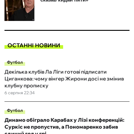
ОСТАННІ НОВИНИ
Футбол
Декілька клубів Ла Ліги готові підписати
Циганкова: чому вінгер Жирони досі не змінив
клубну прописку
6 серпня 22:34
Футбол
Динамо обіграло Карабах у Лізі конференцій:
Суркіс не пропустив, а Пономаренко забив
єдиний гол у грі