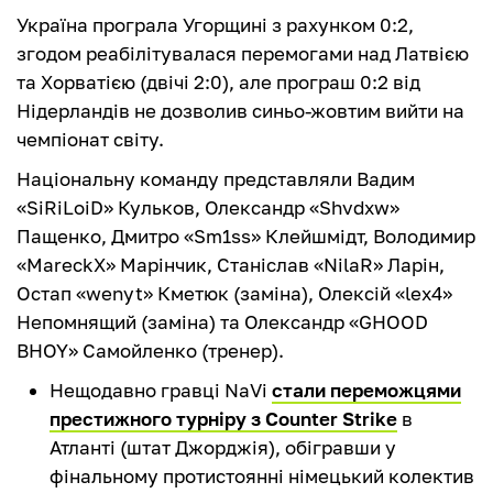
Україна програла Угорщині з рахунком 0:2,
згодом реабілітувалася перемогами над Латвією
та Хорватією (двічі 2:0), але програш 0:2 від
Нідерландів не дозволив синьо-жовтим вийти на
чемпіонат світу.
Національну команду представляли Вадим
«SiRiLoiD» Кульков, Олександр «Shvdxw»
Пащенко, Дмитро «Sm1ss» Клейшмідт, Володимир
«MareckX» Марінчик, Станіслав «NilaR» Ларін,
Остап «wenyt» Кметюк (заміна), Олексій «lex4»
Непомнящий (заміна) та Олександр «GHOOD
BHOY» Самойленко (тренер).
Нещодавно гравці NaVi
стали переможцями
престижного турніру з Counter Strike
в
Атланті (штат Джорджія), обігравши у
фінальному протистоянні німецький колектив