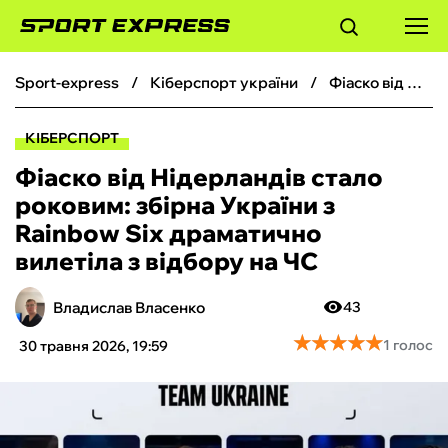
sport-express
кіберспорт україни
Фіаско від Нідерландів стало роковим: збірна України з Rainbow Six драматично вилетіла з відбору на ЧС
ФУТБОЛ
КІБЕРСПОРТ
БАСКЕТБОЛ
Фіаско від Нідерландів стало
роковим: збірна України з
БОКС
Rainbow Six драматично
вилетіла з відбору на ЧС
ХОКЕЙ
Владислав Власенко
43
ТЕНІС
★
★
★
★
★
★
★
★
★
★
1 голос
30 травня 2026, 19:59
КІБЕРСПОРТ
ЧС-2026