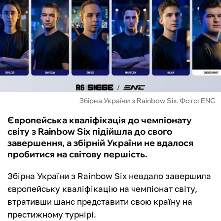
ФУТЗАЛ
ІНШІ
БУКМЕКЕРИ
Збірна України з Rainbow Six. Фото: ENC
Європейська кваліфікація до чемпіонату
світу з Rainbow Six підійшла до свого
завершення, а збірній України не вдалося
пробитися на світову першість.
Збірна України з Rainbow Six невдало завершила
європейську кваліфікацію на чемпіонат світу,
втративши шанс представити свою країну на
престижному турнірі.