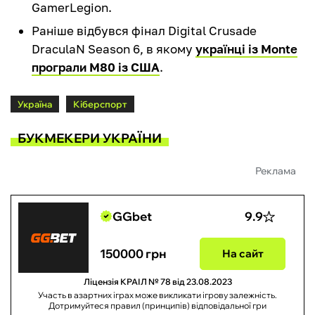
GamerLegion.
Раніше відбувся фінал Digital Crusade
DraculaN Season 6, в якому
українці із Monte
програли М80 із США
.
Україна
Кіберспорт
БУКМЕКЕРИ УКРАЇНИ
Реклама
GGbet
9.9
150000 грн
На сайт
Ліцензія КРАІЛ № 78 від 23.08.2023
Участь в азартних іграх може викликати ігрову залежність.
Дотримуйтеся правил (принципів) відповідальної гри