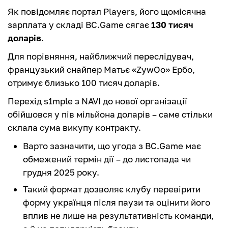
Як повідомляє портал Players, його щомісячна
зарплата у складі BC.Game сягає
130 тисяч
доларів
.
Для порівняння, найближчий переслідувач,
французький снайпер Матьє «ZywOo» Ербо,
отримує близько 100 тисяч доларів.
Перехід s1mple з NAVI до нової організації
обійшовся у пів мільйона доларів – саме стільки
склала сума викупу контракту.
Варто зазначити, що угода з BC.Game має
обмежений термін дії – до листопада чи
грудня 2025 року.
Такий формат дозволяє клубу перевірити
форму українця після паузи та оцінити його
вплив не лише на результативність команди,