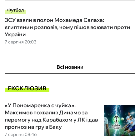
Футбол
ЗСУ взяли в полон Мохамеда Салаха:
єгиптянин розповів, чому пішов воювати проти
України
7 серпня 20:03
Всі новини
ЕКСКЛЮЗИВ
«У Пономаренка є чуйка»:
Максимов похвалив Динамо за
перемогу над Карабахом у ЛК і дав
прогноз на гру в Баку
7 серпня 08:46