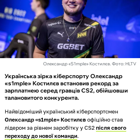
ФУТЗАЛ
ІНШІ
БУКМЕКЕРИ
Олександр «S1mple» Костилєв. Фото: HLTV
Українська зірка кіберспорту Олександр
«s1mple» Костилєв встановив рекорд за
зарплатнею серед гравців CS2, обійшовши
талановитого конкурента.
Найвідоміший український кіберспортсмен
Олександр «s1mple» Костилєв
офіційно став
лідером за рівнем заробітку у CS2
після свого
переходу до нової команди
.