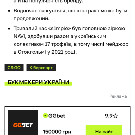
а й на популярність бренду.
Водночас очікується, що контракт може бути
продовжений.
Тривалий час «s1mple» був головною зіркою
NAVI, здобувши разом з українським
колективом 17 трофеїв, в тому числі мейджор
в Стокгольмі у 2021 році.
CS:GO
Кіберспорт
БУКМЕКЕРИ УКРАЇНИ
Реклама
GGbet
9.9
150000 грн
На сайт