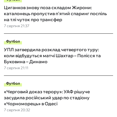
Циганков знову поза складом Жирони:
каталонець пропустив п'ятий спаринг поспіль
на тлі чуток про трансфер
7 серпня 21:37
Футбол
УПЛ затвердила розклад четвертого туру:
коли відбудуться матчі Шахтар – Полісся та
Буковина – Динамо
7 серпня 21:11
Футбол
«Черговий доказ терору»: УАФ рішуче
засудила російський удар по стадіону
«Чорноморець» в Одесі
7 серпня 20:32