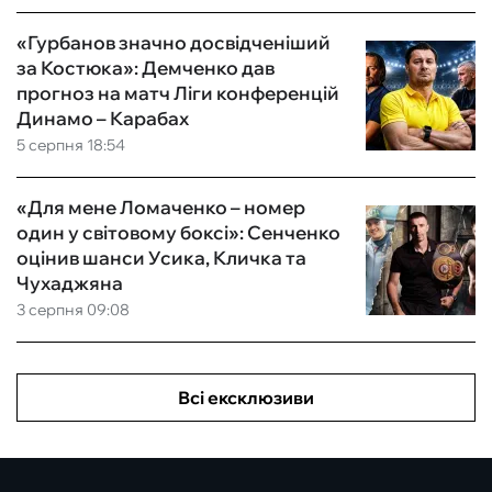
«Гурбанов значно досвідченіший
за Костюка»: Демченко дав
прогноз на матч Ліги конференцій
Динамо – Карабах
5 серпня 18:54
«Для мене Ломаченко – номер
один у світовому боксі»: Сенченко
оцінив шанси Усика, Кличка та
Чухаджяна
3 серпня 09:08
Всі ексклюзиви