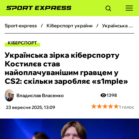
sport-express
кіберспорт україни
Українська зірка кіберспорту Костилєв став найоплачуванішим гравцем у CS2: скільки заробляє «s1mple»
ФУТБОЛ
КІБЕРСПОРТ
БАСКЕТБОЛ
Українська зірка кіберспорту
Костилєв став
БОКС
найоплачуванішим гравцем у
CS2: скільки заробляє «s1mple»
ХОКЕЙ
Владислав Власенко
1398
ТЕНІС
★
★
★
★
★
★
★
★
★
★
1 голос
23 вересня 2025, 13:09
КІБЕРСПОРТ
ЧС-2026