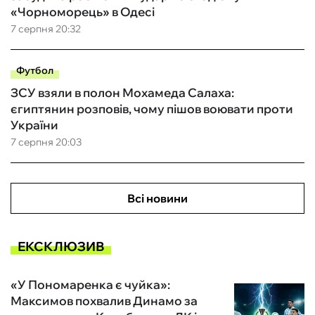
«Чорноморець» в Одесі
7 серпня 20:32
Футбол
ЗСУ взяли в полон Мохамеда Салаха:
єгиптянин розповів, чому пішов воювати проти
України
7 серпня 20:03
Всі новини
ЕКСКЛЮЗИВ
«У Пономаренка є чуйка»:
Максимов похвалив Динамо за