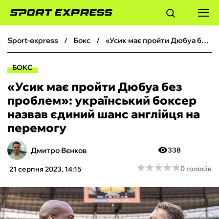
sport-express
бокс
«Усик має пройти Дюбуа без проблем»: український боксер назвав єдиний шанс англійця на перемогу
ФУТБОЛ
БОКС
БАСКЕТБОЛ
«Усик має пройти Дюбуа без
проблем»: український боксер
БОКС
назвав єдиний шанс англійця на
перемогу
ХОКЕЙ
Дмитро Вєнков
338
ТЕНІС
★
★
★
★
★
★
★
★
★
★
0 голосів
21 серпня 2023, 14:15
КІБЕРСПОРТ
ЧС-2026