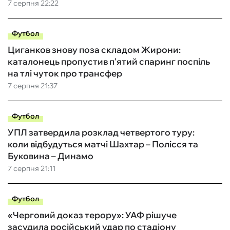
7 серпня 22:22
Футбол
Циганков знову поза складом Жирони:
каталонець пропустив п'ятий спаринг поспіль
на тлі чуток про трансфер
7 серпня 21:37
Футбол
УПЛ затвердила розклад четвертого туру:
коли відбудуться матчі Шахтар – Полісся та
Буковина – Динамо
7 серпня 21:11
Футбол
«Черговий доказ терору»: УАФ рішуче
засудила російський удар по стадіону