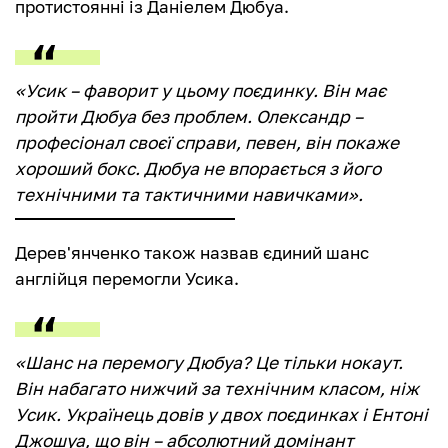
протистоянні із Даніелем Дюбуа.
«Усик – фаворит у цьому поєдинку. Він має
пройти Дюбуа без проблем. Олександр –
професіонал своєї справи, певен, він покаже
хороший бокс. Дюбуа не впорається з його
технічними та тактичними навичками».
Дерев'янченко також назвав єдиний шанс
англійця перемогли Усика.
«Шанс на перемогу Дюбуа? Це тільки нокаут.
Він набагато нижчий за технічним класом, ніж
Усик. Українець довів у двох поєдинках і Ентоні
Джошуа, що він – абсолютний домінант