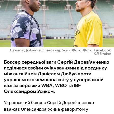
ФУТЗАЛ
ІНШІ
БУКМЕКЕРИ
Даніель Дюбуа та Олександр Усик. Фото: Фото: Facebook
K2Ukraine
Боксер середньої ваги Сергій Дерев'янченко
поділився своїми очікуваннями від поєдинку
між англійцем Даніелем Дюбуа проти
українського чемпіона світу у суперважкій
вазі за версіями WBA, WBO та IBF
Олександром Усиком.
Український боксер Сергій Дерев'янченко
вважає Олександра Усика фаворитом у