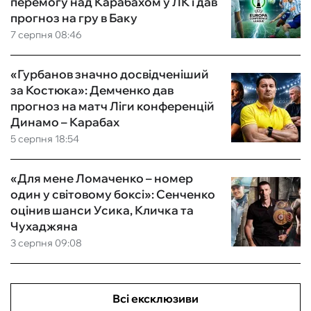
перемогу над Карабахом у ЛК і дав
прогноз на гру в Баку
7 серпня 08:46
«Гурбанов значно досвідченіший
за Костюка»: Демченко дав
прогноз на матч Ліги конференцій
Динамо – Карабах
5 серпня 18:54
«Для мене Ломаченко – номер
один у світовому боксі»: Сенченко
оцінив шанси Усика, Кличка та
Чухаджяна
3 серпня 09:08
Всі ексклюзиви