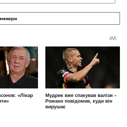
кмекери