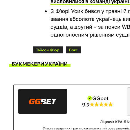
висловилися в команді україн
З Ф'юрі Усик бився у травні й
звання абсолюта українець ви
суддів, а другий – за пояси W
одноголосним рішенням судді
Тайсон Ф'юрі
Бокс
БУКМЕКЕРИ УКРАЇНИ
GGbet
9.9
Ліцензія КРАІЛ №
Участь в азартних іграх може викликати ігрову залежні