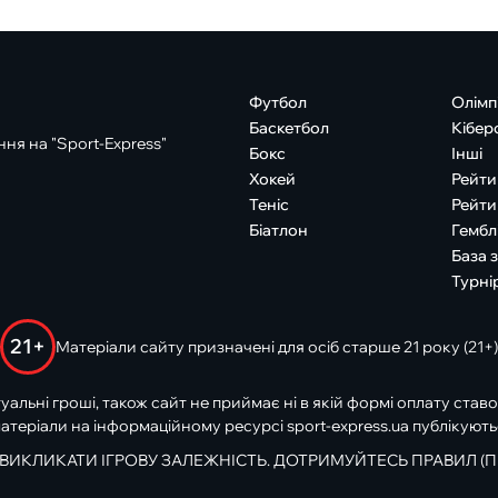
Футбол
Олімп
Баскетбол
Кібер
ня на "Sport-Express"
Бокс
Інші
Хокей
Рейти
Теніс
Рейти
Біатлон
Гембл
База 
Турні
21+
Матеріали сайту призначені для осіб старше 21 року (21+)
туальні гроші, також сайт не приймає ні в якій формі оплату ставо
атеріали на інформаційному ресурсі sport-express.ua публікують
 ВИКЛИКАТИ ІГРОВУ ЗАЛЕЖНІСТЬ. ДОТРИМУЙТЕСЬ ПРАВИЛ (П