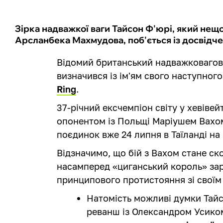
Зірка надважкої ваги Тайсон Ф'юрі, який нещ
Арсланбека Махмудова, поб'ється із досвідч
Відомий британський надважковаго
визначився із ім'ям свого наступног
Ring
.
37-річний ексчемпіон світу у хевівей
опонентом із Польщі Маріушем Вахом 
поєдинок вже 24 липня в Таїланді на
Відзначимо, що бій з Вахом стане ск
насамперед «циганський король» зар
принципового протистояння зі своїм
Натомість можливі думки Тай
реванш із Олександром Усико