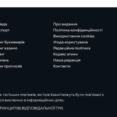
іада
Про видання
спорт
Політика конфіденційності
Використання cookies
нг букмекерів
Угода користувача
нг казино
Редакційна політика
інг
Кодекс етики
знань
Наша редакція
ри прогнозів
Контакти
к та/інших платежів, які пов’язані/можуть бути пов’язані з
ся виключно в інформаційних цілях.
РИНЦИПІВ) ВІДПОВІДАЛЬНОЇ ГРИ.