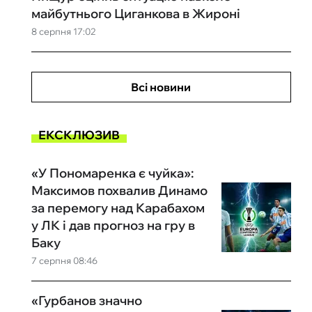
майбутнього Циганкова в Жироні
8 серпня 17:02
Всі новини
ЕКСКЛЮЗИВ
«У Пономаренка є чуйка»:
Максимов похвалив Динамо
за перемогу над Карабахом
у ЛК і дав прогноз на гру в
Баку
7 серпня 08:46
«Гурбанов значно