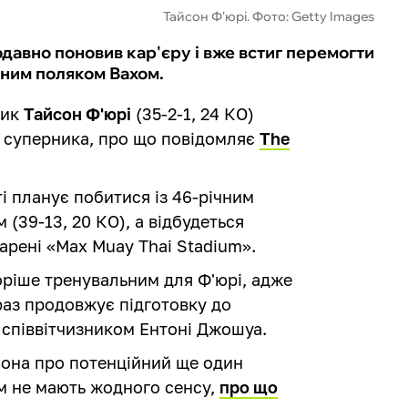
Тайсон Ф'юрі. Фото: Getty Images
одавно поновив кар'єру і вже встиг перемогти
еним поляком Вахом.
вик
Тайсон Ф'юрі
(35-2-1, 24 КО)
о суперника, про що повідомляє
The
ті планує побитися із 46-річним
(39-13, 20 КО), а відбудеться
 арені «Max Muay Thai Stadium».
оріше тренувальним для Ф'юрі, адже
аз продовжує підготовку до
 співвітчизником Ентоні Джошуа.
сона про потенційний ще один
м не мають жодного сенсу,
про що