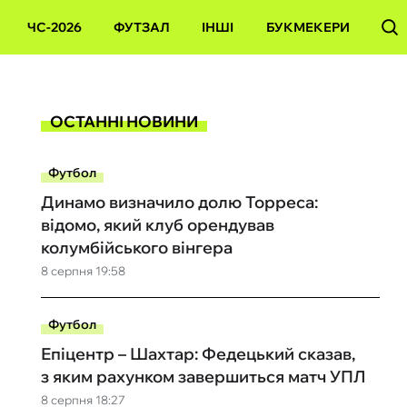
ЧС-2026
ФУТЗАЛ
ІНШІ
БУКМЕКЕРИ
ОСТАННІ НОВИНИ
Футбол
Динамо визначило долю Торреса:
відомо, який клуб орендував
колумбійського вінгера
8 серпня 19:58
Футбол
Епіцентр – Шахтар: Федецький сказав,
з яким рахунком завершиться матч УПЛ
8 серпня 18:27