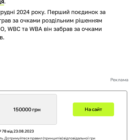
ця
.
 грудні 2024 року. Перший поєдинок за
грав за очками роздільним рішенням
BO, WBC та WBA він забрав за очками
в.
Реклама
150000 грн
На сайт
 78 від 23.08.2023
сть. Дотримуйтеся правил (принципів) відповідальної гри