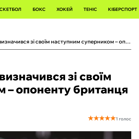
СКЕТБОЛ
БОКС
ХОКЕЙ
ТЕНІС
КІБЕРСПОРТ
Не Усик: Тайсон Ф'юрі визначився зі своїм наступним суперником – опоненту британця 46 років
визначився зі своїм
 – опоненту британця
★
★
★
★
★
★
★
★
★
★
1 голос