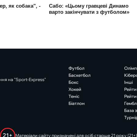
Футбол
Олімп
Баскетбол
Кібер
ня на "Sport-Express"
Бокс
Інші
Хокей
Рейти
Теніс
Рейти
Біатлон
Гембл
База 
Турні
21+
Матеріали сайту призначені для осіб старше 21 року (21+)