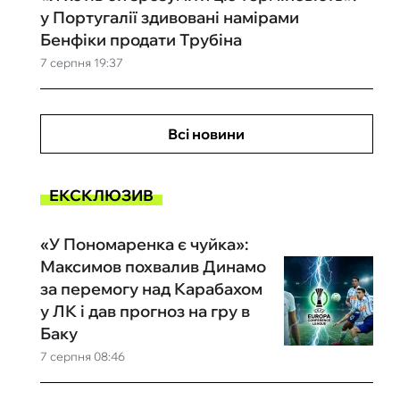
у Португалії здивовані намірами
Бенфіки продати Трубіна
7 серпня 19:37
Всі новини
ЕКСКЛЮЗИВ
«У Пономаренка є чуйка»:
Максимов похвалив Динамо
за перемогу над Карабахом
у ЛК і дав прогноз на гру в
Баку
7 серпня 08:46