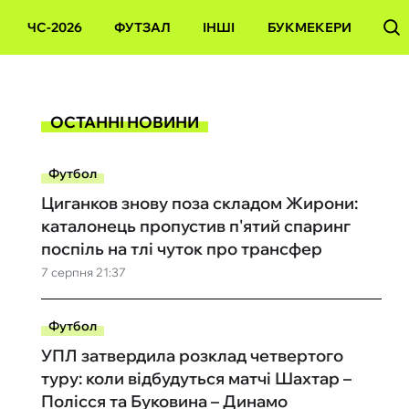
ЧС-2026
ФУТЗАЛ
ІНШІ
БУКМЕКЕРИ
ОСТАННІ НОВИНИ
Футбол
Циганков знову поза складом Жирони:
каталонець пропустив п'ятий спаринг
поспіль на тлі чуток про трансфер
7 серпня 21:37
Футбол
УПЛ затвердила розклад четвертого
туру: коли відбудуться матчі Шахтар –
Полісся та Буковина – Динамо