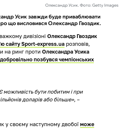
Олександр Усик. Фото: Getty Images
ксандр Усик завжди буде приваблювати
 про що висловився Олександр Гвоздик.
вважкому дивізіоні
Олександр Гвоздик
'ю сайту Sport-express.ua
розповів,
и на ринг проти
Олександра Усика
н
добровільно позбувся чемпіонських
Є можливість бути побитим і при
льйонів доларів або більше», –
ик у своєму наступному двобої
може