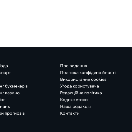
іада
Про видання
спорт
Політика конфіденційності
Використання cookies
нг букмекерів
Угода користувача
нг казино
Редакційна політика
інг
Кодекс етики
знань
Наша редакція
ри прогнозів
Контакти