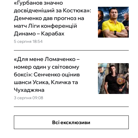
«Гурбанов значно
досвідченіший за Костюка»:
Демченко дав прогноз на
матч Ліги конференцій
Динамо – Карабах
5 серпня 18:54
«Для мене Ломаченко –
номер один у світовому
боксі»: Сенченко оцінив
шанси Усика, Кличка та
Чухаджяна
3 серпня 09:08
Всі ексклюзиви