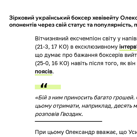
Зірковий український боксер хевівейту Оле
опонентів через свій статус та популярність,
Вітчизняний ексчемпіон світу у напі
(21-3, 17 КО) в ексклюзивному
інтерв
що думає про бажання боксерів вийт
(25-0, 16 КО) навіть після того, як ві
поясів
.
«Бій з ним приносить багато грошей. 
цьому отримати, наприклад, десять мі
розповів Гвоздик.
При цьому Олександр вважає, що Ус