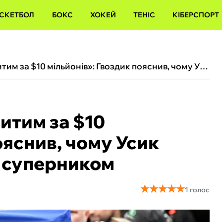
СКЕТБОЛ
БОКС
ХОКЕЙ
ТЕНІС
КІБЕРСПОРТ
«Можливість бути побитим за $10 мільйонів»: Гвоздик пояснив, чому Усик завжди буде бажаним суперником
итим за $10
ояснив, чому Усик
 суперником
★
★
★
★
★
★
★
★
★
★
1 голос