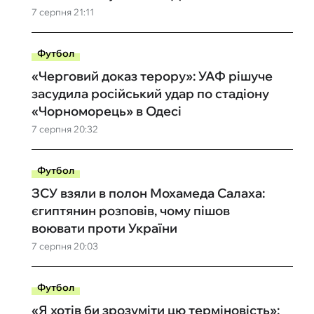
7 серпня 21:11
Футбол
«Черговий доказ терору»: УАФ рішуче
засудила російський удар по стадіону
«Чорноморець» в Одесі
7 серпня 20:32
Футбол
ЗСУ взяли в полон Мохамеда Салаха:
єгиптянин розповів, чому пішов
воювати проти України
7 серпня 20:03
Футбол
«Я хотів би зрозуміти цю терміновість»: