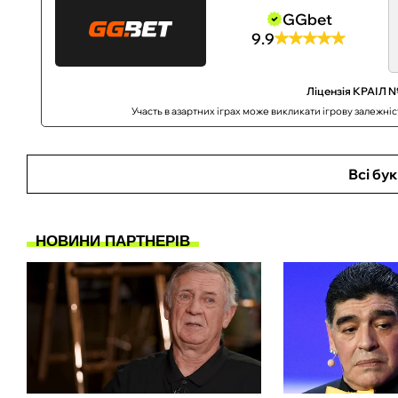
GGbet
9.9
Ліцензія КРАІЛ №
Участь в азартних іграх може викликати ігрову залежні
Всі бу