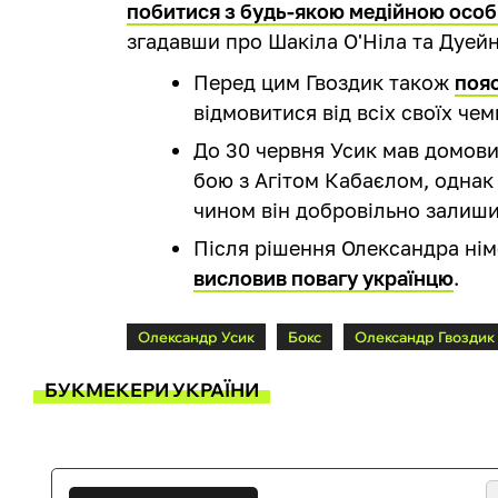
побитися з будь-якою медійною особ
згадавши про Шакіла О'Ніла та Дуей
Перед цим Гвоздик також
поя
відмовитися від всіх своїх чем
До 30 червня Усик мав домови
бою з Агітом Кабаєлом, однак
чином він добровільно залиши
Після рішення Олександра нім
висловив повагу українцю
.
Олександр Усик
Бокс
Олександр Гвоздик
БУКМЕКЕРИ УКРАЇНИ