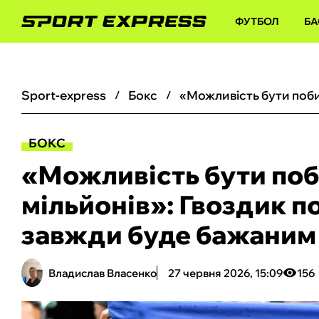
ФУТБОЛ
БА
sport-express
бокс
БОКС
«Можливість бути поб
мільйонів»: Гвоздик п
завжди буде бажаним
Владислав Власенко
27 червня 2026, 15:09
156