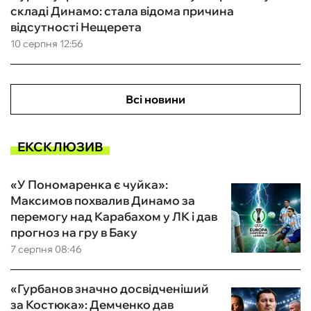
складі Динамо: стала відома причина
відсутності Нещерета
10 серпня 12:56
Всі новини
ЕКСКЛЮЗИВ
«У Пономаренка є чуйка»:
Максимов похвалив Динамо за
перемогу над Карабахом у ЛК і дав
прогноз на гру в Баку
7 серпня 08:46
«Гурбанов значно досвідченіший
за Костюка»: Демченко дав