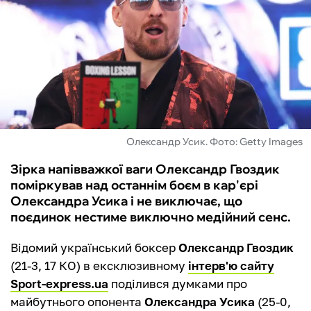
ФУТЗАЛ
ІНШІ
БУКМЕКЕРИ
Олександр Усик. Фото: Getty Images
Зірка напівважкої ваги Олександр Гвоздик
поміркував над останнім боєм в кар'єрі
Олександра Усика і не виключає, що
поєдинок нестиме виключно медійний сенс.
Відомий український боксер
Олександр Гвоздик
(21-3, 17 КО) в ексклюзивному
інтерв'ю сайту
Sport-express.ua
поділився думками про
майбутнього опонента
Олександра Усика
(25-0,