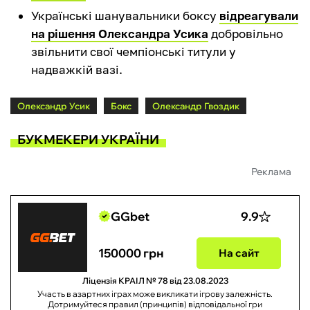
Українські шанувальники боксу
відреагували
на рішення Олександра Усика
добровільно
звільнити свої чемпіонські титули у
надважкій вазі.
Олександр Усик
Бокс
Олександр Гвоздик
БУКМЕКЕРИ УКРАЇНИ
Реклама
GGbet
9.9
150000 грн
На сайт
Ліцензія КРАІЛ № 78 від 23.08.2023
Участь в азартних іграх може викликати ігрову залежність.
Дотримуйтеся правил (принципів) відповідальної гри