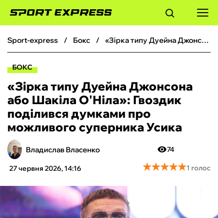
sport-express
бокс
«Зірка типу Дуейна Джонсона або Шакіла О'Ніла»: Гвоздик поділився думками про можливого суперника Усика
ФУТБОЛ
БОКС
БАСКЕТБОЛ
«Зірка типу Дуейна Джонсона
або Шакіла О'Ніла»: Гвоздик
БОКС
поділився думками про
можливого суперника Усика
ХОКЕЙ
Владислав Власенко
74
ТЕНІС
★
★
★
★
★
★
★
★
★
★
1 голос
27 червня 2026, 14:16
КІБЕРСПОРТ
ЧС-2026