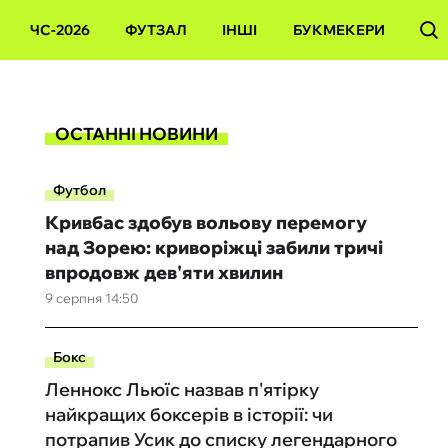
ЧС-2026
ФУТЗАЛ
ІНШІ
БУКМЕКЕРИ
ОСТАННІ НОВИНИ
Футбол
Кривбас здобув вольову перемогу
над Зорею: криворіжці забили тричі
впродовж дев'яти хвилин
9 серпня 14:50
Бокс
Леннокс Льюїс назвав п'ятірку
найкращих боксерів в історії: чи
потрапив Усик до списку легендарного