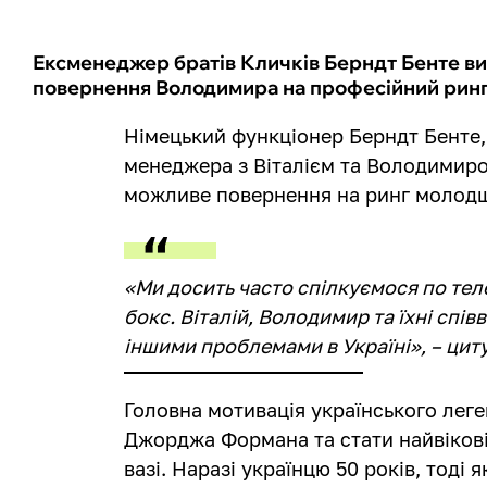
Ексменеджер братів Кличків Берндт Бенте в
повернення Володимира на професійний ринг
Німецький функціонер Берндт Бенте, 
менеджера з Віталієм та Володимир
можливе повернення на ринг молодш
«Ми досить часто спілкуємося по тел
бокс. Віталій, Володимир та їхні спів
іншими проблемами в Україні», – цит
Головна мотивація українського лег
Джорджа Формана та стати найвікові
вазі. Наразі українцю 50 років, тоді