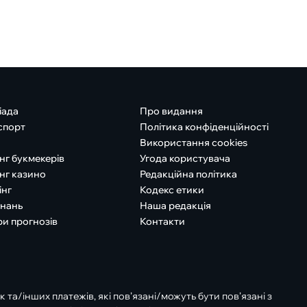
іада
Про видання
спорт
Політика конфіденційності
Використання cookies
нг букмекерів
Угода користувача
нг казино
Редакційна політика
інг
Кодекс етики
знань
Наша редакція
ри прогнозів
Контакти
к та/інших платежів, які пов’язані/можуть бути пов’язані з