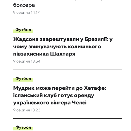
боксера
9 серпня 14:17
Футбол
Жадсона заарештували у Бразилії: у
чому звинувачують колишнього
півзахисника Шахтаря
9 серпня 13:54
Футбол
Мудрик може перейти до Хетафе:
іспанський клуб готує оренду
українського вінгера Челсі
9 серпня 13:23
Футбол