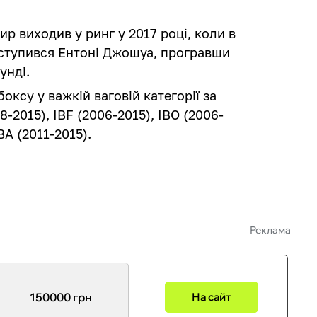
р виходив у ринг у 2017 році, коли в
ступився Ентоні Джошуа, програвши
унді.
оксу у важкій ваговій категорії за
-2015), IBF (2006-2015), IBO (2006-
BA (2011-2015).
Реклама
150000 грн
На сайт