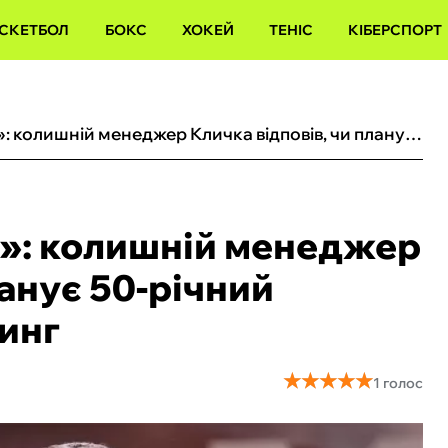
СКЕТБОЛ
БОКС
ХОКЕЙ
ТЕНІС
КІБЕРСПОРТ
«Зайняті зовсім іншим»: колишній менеджер Кличка відповів, чи планує 50-річний українець камбек на ринг
м»: колишній менеджер
ланує 50-річний
ринг
★
★
★
★
★
★
★
★
★
★
1 голос