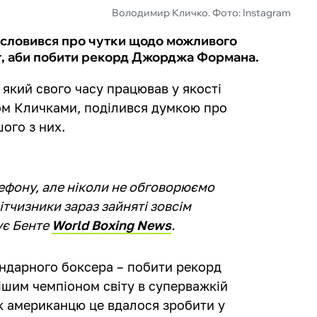
Володимир Кличко. Фото: Instagram
исловився про чутки щодо можливого
, аби побити рекорд Джорджа Формана.
який свого часу працював у якості
ом Кличками, поділився думкою про
ого з них.
ефону, але ніколи не обговорюємо
вітчизники зараз зайняті зовсім
ує Бенте
World Boxing News
.
ендарного боксера – побити рекорд
шим чемпіоном світу в суперважкій
 як американцю це вдалося зробити у