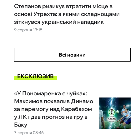
Степанов ризикує втратити місце в
основі Утрехта: з якими складнощами
зіткнувся український нападник
9 серпня 13:15
Всі новини
ЕКСКЛЮЗИВ
«У Пономаренка є чуйка»:
Максимов похвалив Динамо
за перемогу над Карабахом
у ЛК і дав прогноз на гру в
Баку
7 серпня 08:46