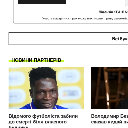
Ліцензія КРАІЛ №
Участь в азартних іграх може викликати ігрову залежні
Всі бу