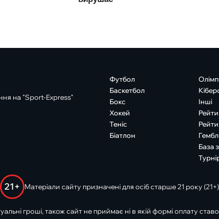
Футбол
Олімп
Баскетбол
Кібер
ня на "Sport-Express"
Бокс
Інші
Хокей
Рейти
Теніс
Рейти
Біатлон
Гембл
База 
Турні
21+
Матеріали сайту призначені для осіб старше 21 року (21+)
туальні гроші, також сайт не приймає ні в якій формі оплату ставо