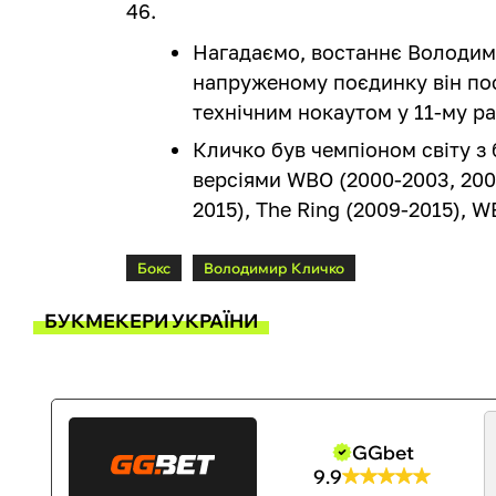
46.
Нагадаємо, востаннє Володими
напруженому поєдинку він по
технічним нокаутом у 11-му ра
Кличко був чемпіоном світу з б
версіями WBO (2000-2003, 2008
2015), The Ring (2009-2015), W
Бокс
Володимир Кличко
БУКМЕКЕРИ УКРАЇНИ
GGbet
9.9