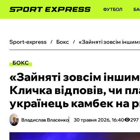
ФУТБОЛ
БА
sport-express
бокс
БОКС
«Зайняті зовсім інши
Кличка відповів, чи п
українець камбек на 
Владислав Власенко
30 травня 2026, 16:40
297