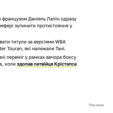
з французом Даніель Лапін одразу
рефері зупинити протистояння у
вати титули за версіями WBA
ter Touran, які належали Тані.
ні переміг у рамках вечора боксу
rs, коли
здолав латвійця Крістапса
Реклама