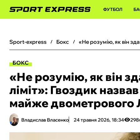
ФУТБОЛ
БА
sport-express
бокс
БОКС
«Не розумію, як він з
ліміт»: Гвоздик назва
майже двометрового 
Владислав Власенко
24 травня 2026, 18:34
298