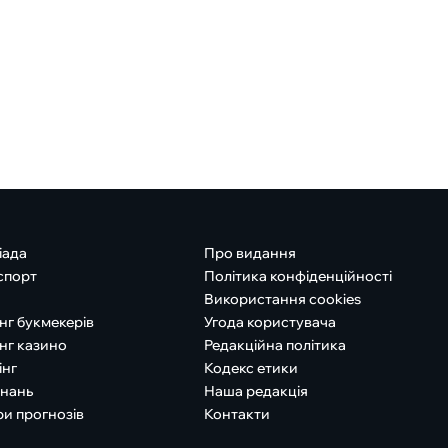
іада
Про видання
спорт
Політика конфіденційності
Використання cookies
нг букмекерів
Угода користувача
нг казино
Редакційна політика
інг
Кодекс етики
знань
Наша редакція
ри прогнозів
Контакти