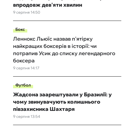
впродовж дев'яти хвилин
9 серпня 14:50
Бокс
Леннокс Льюїс назвав п'ятірку
найкращих боксерів в історії: чи
потрапив Усик до списку легендарного
боксера
9 серпня 14:17
Футбол
Жадсона заарештували у Бразилії: у
чому звинувачують колишнього
півзахисника Шахтаря
9 серпня 13:54