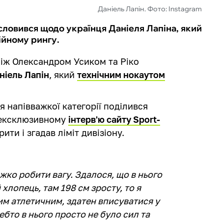
Даніель Лапін. Фото: Instagram
словився щодо українця Даніеля Лапіна, який
ійному рингу.
між Олександром Усиком та Ріко
ніель Лапін
, який
технічним нокаутом
 напівважкої категорії поділився
в ексклюзивному
інтерв'ю сайту Sport-
ти і згадав ліміт дивізіону.
жко робити вагу. Здалося, що в нього
 хлопець, там 198 см зросту, то я
аким атлетичним, здатен вписуватися у
чебто в нього просто не було сил та