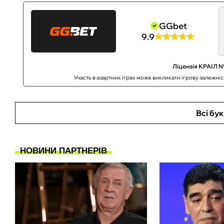
GGbet
9.9
Ліцензія КРАІЛ №
Участь в азартних іграх може викликати ігрову залежні
Всі бу