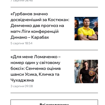
7 серпня 08:46
«Гурбанов значно
досвідченіший за Костюка»:
Демченко дав прогноз на
матч Ліги конференцій
Динамо – Карабах
5 серпня 18:54
«Для мене Ломаченко –
номер один у світовому
боксі»: Сенченко оцінив
шанси Усика, Кличка та
Чухаджяна
3 серпня 09:08
Всі ексклюзиви