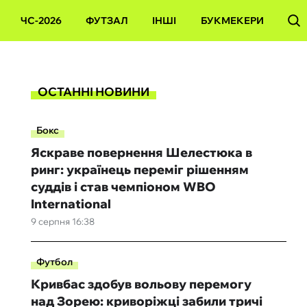
ЧС-2026
ФУТЗАЛ
ІНШІ
БУКМЕКЕРИ
ОСТАННІ НОВИНИ
Бокс
Яскраве повернення Шелестюка в
ринг: українець переміг рішенням
суддів і став чемпіоном WBO
International
9 серпня 16:38
Футбол
Кривбас здобув вольову перемогу
над Зорею: криворіжці забили тричі