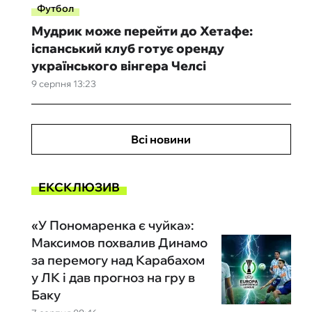
Футбол
Мудрик може перейти до Хетафе:
іспанський клуб готує оренду
українського вінгера Челсі
9 серпня 13:23
Всі новини
ЕКСКЛЮЗИВ
«У Пономаренка є чуйка»:
Максимов похвалив Динамо
за перемогу над Карабахом
у ЛК і дав прогноз на гру в
Баку