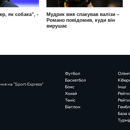
Футбол
Олімп
Баскетбол
Кібер
ня на "Sport-Express"
Бокс
Інші
Хокей
Рейти
Теніс
Рейти
Біатлон
Гембл
База 
Турні