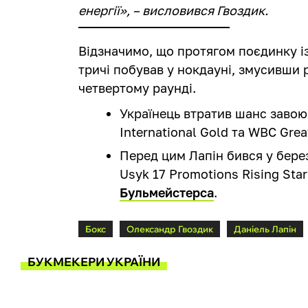
енергії», – висловився Гвоздик.
Відзначимо, що протягом поєдинку і
тричі побував у нокдауні, змусивши 
четвертому раунді.
Українець втратив шанс завою
International Gold та WBC Grea
Перед цим Лапін бився у берез
Usyk 17 Promotions Rising Sta
Бульмейстерса
.
Бокс
Олександр Гвоздик
Даніель Лапін
БУКМЕКЕРИ УКРАЇНИ