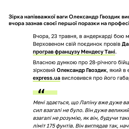
Зірка напівважкої ваги Олександр Гвоздик ви
вчора зазнав своєї першої поразки на профес
Вчора, 23 травня, в андеркарді бою 
Верховеном свій поєдинок провів
Да
програв французу Мендесу Тані
.
Власною думкою про 28-річного бійця
зірковий
Олександр Гвоздик
, який 
express.ua
висловився про його габари
Мені здається, що Лапіну вже дуже ва
сил взагалі не було. Він дуже великий
взагалі не розумію, як він, будучи т
ліміт 175 фунтів. Він виглядав так, на