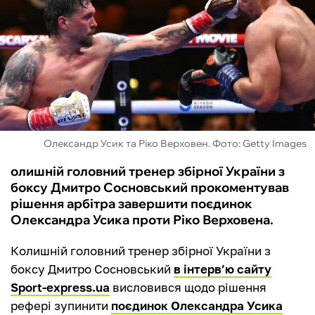
ФУТЗАЛ
ІНШІ
БУКМЕКЕРИ
Олександр Усик та Ріко Верховен. Фото: Getty Images
олишній головний тренер збірної України з
боксу Дмитро Сосновський прокоментував
рішення арбітра завершити поєдинок
Олександра Усика проти Ріко Верховена.
Колишній головний тренер збірної України з
боксу Дмитро Сосновський
в інтерв’ю сайту
Sport-express.ua
висловився щодо рішення
рефері зупинити
поєдинок Олександра Усика