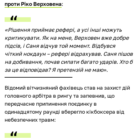
проти Ріко Верховена
:
«Рішення приймає рефері, а усі інші можуть
критикувати. Як на мене, Верховен вже добре
підсів, і Саня відчув той момент. Відбувся
чіткий нокдаун – рефері відрахував. Саня пішов
на добивання, почав сипати багато ударів. Хто б
за це відповідав? Я претензій не маю».
Відомий вітчизняний фахівець став на захист дій
головного арбітра в рингу та запевнив, що
передчасне припинення поєдинку в
одинадцятому раунді вберегло кікбоксера від
небезпечних травм: