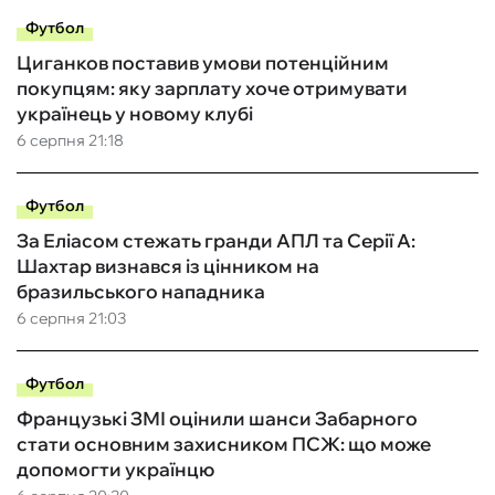
Футбол
Циганков поставив умови потенційним
покупцям: яку зарплату хоче отримувати
українець у новому клубі
6 серпня 21:18
Футбол
За Еліасом стежать гранди АПЛ та Серії А:
Шахтар визнався із цінником на
бразильського нападника
6 серпня 21:03
Футбол
Французькі ЗМІ оцінили шанси Забарного
стати основним захисником ПСЖ: що може
допомогти українцю