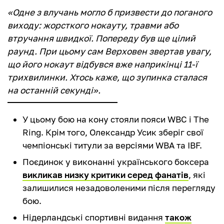
«Одне з влучань могло б призвести до поганого
виходу: жорсткого нокауту, травми або
втручання швидкої. Попереду був ще цілий
раунд. При цьому сам Верховен звертав увагу,
що його нокаут відбувся вже наприкінці 11-ї
трихвилинки. Хтось каже, що зупинка сталася
на останній секунді».
У цьому бою на кону стояли пояси WBC і The
Ring. Крім того, Олександр Усик зберіг свої
чемпіонські титули за версіями WBA та IBF.
Поєдинок у виконанні українського боксера
викликав низку критики серед фанатів
, які
залишилися незадоволеними після перегляду
бою.
Нідерландські спортивні видання
також