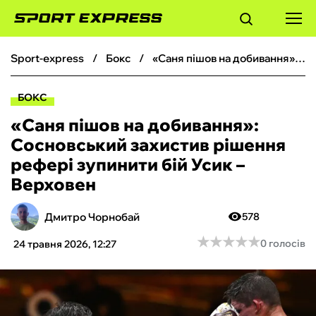
sport-express
бокс
«Саня пішов на добивання»: Сосновський захистив рішення рефері зупинити бій Усик – Верховен
ФУТБОЛ
БОКС
БАСКЕТБОЛ
«Саня пішов на добивання»:
Сосновський захистив рішення
БОКС
рефері зупинити бій Усик –
Верховен
ХОКЕЙ
Дмитро Чорнобай
578
ТЕНІС
★
★
★
★
★
★
★
★
★
★
0 голосів
24 травня 2026, 12:27
КІБЕРСПОРТ
ЧС-2026