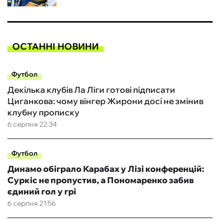
ОСТАННІ НОВИНИ
Футбол
Декілька клубів Ла Ліги готові підписати
Циганкова: чому вінгер Жирони досі не змінив
клубну прописку
6 серпня 22:34
Футбол
Динамо обіграло Карабах у Лізі конференцій:
Суркіс не пропустив, а Пономаренко забив
єдиний гол у грі
6 серпня 21:56