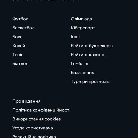
Футбол
Олімпіада
Баскетбол
Кіберспорт
Бокс
Інші
Хокей
Рейтинг букмекерів
Теніс
Рейтинг казино
Біатлон
Гемблінг
База знань
Турніри прогнозів
Про видання
Політика конфіденційності
Використання cookies
Угода користувача
Редакційна політика