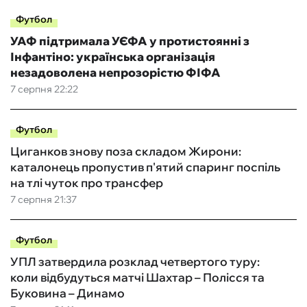
Футбол
УАФ підтримала УЄФА у протистоянні з
Інфантіно: українська організація
незадоволена непрозорістю ФІФА
7 серпня 22:22
Футбол
Циганков знову поза складом Жирони:
каталонець пропустив п'ятий спаринг поспіль
на тлі чуток про трансфер
7 серпня 21:37
Футбол
УПЛ затвердила розклад четвертого туру:
коли відбудуться матчі Шахтар – Полісся та
Буковина – Динамо