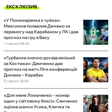
ЕКСКЛЮЗИВ
«У Пономаренка є чуйка»:
Максимов похвалив Динамо за
перемогу над Карабахом у ЛК і дав
прогноз на гру в Баку
7 серпня 08:46
«Гурбанов значно досвідченіший
за Костюка»: Демченко дав
прогноз на матч Ліги конференцій
Динамо – Карабах
5 серпня 18:54
«Для мене Ломаченко – номер
один у світовому боксі»: Сенченко
оцінив шанси Усика, Кличка та