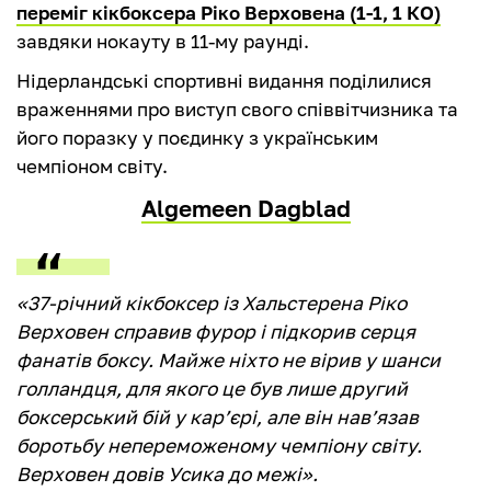
переміг кікбоксера Ріко Верховена (1‑1, 1 КО)
завдяки нокауту в 11-му раунді.
Нідерландські спортивні видання поділилися
враженнями про виступ свого співвітчизника та
його поразку у поєдинку з українським
чемпіоном світу.
Algemeen Dagblad
«37-річний кікбоксер із Хальстерена Ріко
Верховен справив фурор і підкорив серця
фанатів боксу. Майже ніхто не вірив у шанси
голландця, для якого це був лише другий
боксерський бій у кар’єрі, але він нав’язав
боротьбу непереможеному чемпіону світу.
Верховен довів Усика до межі».