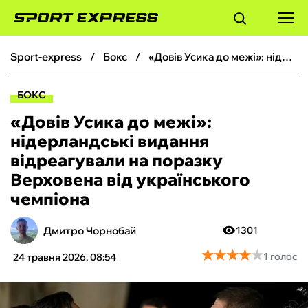
sport-express
бокс
«Довів Усика до межі»: нідерландські видання відреагували на поразку Верховена від українського чемпіона
ФУТБОЛ
БОКС
БАСКЕТБОЛ
«Довів Усика до межі»:
нідерландські видання
БОКС
відреагували на поразку
Верховена від українського
ХОКЕЙ
чемпіона
ТЕНІС
Дмитро Чорнобай
1301
★
★
★
★
★
★
★
★
★
★
1 голос
24 травня 2026, 08:54
КІБЕРСПОРТ
ЧС-2026