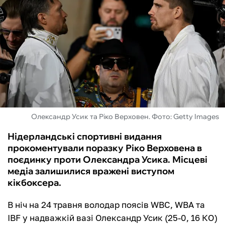
ФУТЗАЛ
ІНШІ
БУКМЕКЕРИ
Олександр Усик та Ріко Верховен. Фото: Getty Images
Нідерландські спортивні видання
прокоментували поразку Ріко Верховена в
поєдинку проти Олександра Усика. Місцеві
медіа залишилися вражені виступом
кікбоксера.
В ніч на 24 травня володар поясів WBC, WBA та
IBF у надважкій вазі Олександр Усик (25‑0, 16 КО)