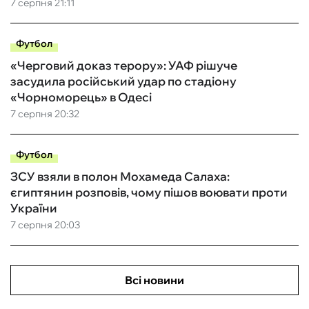
7 серпня 21:11
Футбол
«Черговий доказ терору»: УАФ рішуче
засудила російський удар по стадіону
«Чорноморець» в Одесі
7 серпня 20:32
Футбол
ЗСУ взяли в полон Мохамеда Салаха:
єгиптянин розповів, чому пішов воювати проти
України
7 серпня 20:03
Всі новини