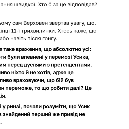
ання швидкої. Хто б за це відповідав?
ому сам Верховен звертав увагу, що,
інці 11-ї трихвилинки. Хтось каже, що
або навіть після гонгу.
я таке враження, що абсолютно усі:
рти були впевнені у перемозі Усика,
ним перед дуелями з претендентами.
во ніхто й не хотів, адже це
обливо враховуючи, що бій був
н переможе, то що робити далі? Це
ія.
і у ринзі, почали розуміти, що Усик
ув знайдений перший же привід не
.