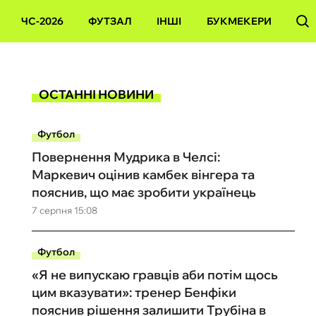
ЧС-2026
ФУТЗАЛ
ІНШІ
БУКМЕКЕРИ
ОСТАННІ НОВИНИ
Футбол
Повернення Мудрика в Челсі:
Маркевич оцінив камбек вінгера та
пояснив, що має зробити українець
7 серпня 15:08
Футбол
«Я не випускаю гравців аби потім щось
цим вказувати»: тренер Бенфіки
пояснив рішення залишити Трубіна в