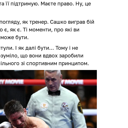
а її підтримую. Маєте право. Ну, це
погляду, як тренер. Сашко виграв бій
є, як є. Ті моменти, про які ви
 може бути.
итули. І як далі бути… Тому і не
розуміло, що вони вдвох заробили
спільного зі спортивним принципом.