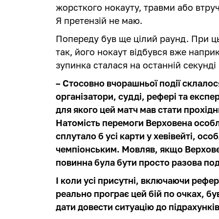
жорсткого нокауту, травми або втруч
Я претензій не маю.
Попереду був ще цілий раунд. При ць
так, його нокаут відбувся вже наприк
зупинка сталася на останній секунді 
– Стосовно вчорашньої події склалос
організатори, судді, рефері та експе
для якого цей матч мав стати прохід
Натомість перемоги Верховена особли
сплутало б усі карти у хевівейті, ос
чемпіонським. Мовляв, якщо Верхове
повинна була бути просто разова под
І коли усі присутні, включаючи рефер
реально програє цей бій по очках, б
дати довести ситуацію до підрахунків