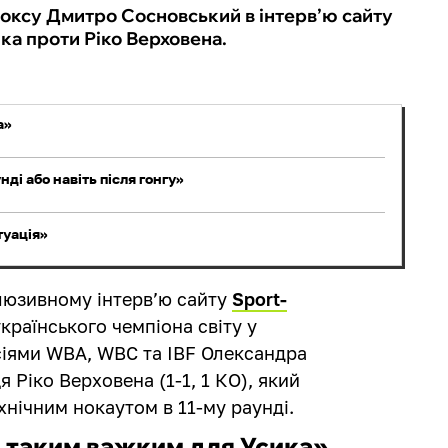
боксу Дмитро Сосновський в інтерв’ю сайту
ка проти Ріко Верховена.
а»
ді або навіть після гонгу»
туація»
люзивному інтерв’ю сайту
Sport-
раїнського чемпіона світу у
рсіями WBA, WBC та IBF Олександра
я Ріко Верховена (1-1, 1 КО), який
нічним нокаутом в 11-му раунді.
е таким важким для Усика»