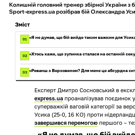
Колишній головний тренер збірної України з 
Sport-express.ua розібрав бій Олександра Уси
Зміст
«Я не думав, що бій вийде таким важким для Усик
01
«Хтось каже, що зупинка сталася на останній секун
02
«Реванш з Верховеном? Для мене це абсурдна си
03
Експерт Дмитро Сосновський в екск
express.ua
проаналізував поєдинок ук
суперважкій ваговій категорії за ве
Усика (25-0, 16 КО) проти нідерландц
завершився перемогою
першого – тех
«Я не думав, що бій вийд