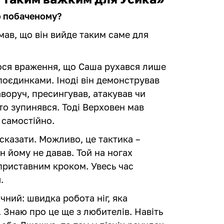
о побаченому?
умав, що він вийде таким саме для
лося враження, що Саша рухався лише
поєдинками. Іноді він демонстрував
аворуч, пресингував, атакував чи
сто зупинявся. Тоді Верховен мав
 самостійно.
сказати. Можливо, це тактика –
н йому не давав. Той на ногах
приставним кроком. Увесь час
.
ний: швидка робота ніг, яка
 Знаю про це ще з любителів. Навіть