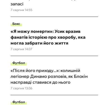
запасі
7 серпня 14:55
Бокс
«Я можу померти»: Усик вразив
фанатів історією про хворобу, яка
могла забрати його життя
7 серпня 14:07
Футбол
«Після його приходу...»: колишній
легіонер Динамо розповів, як Блохін
насправді ставився до нього
7 серпня 13:06
Футбол