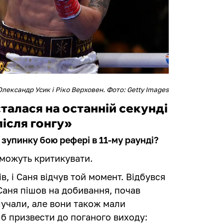
Олександр Усик і Ріко Верховен. Фото: Getty Images
талася на останній секунді
після гонгу»
 зупинку бою рефері в 11-му раунді?
і можуть критикувати.
в, і Саня відчув той момент. Відбувся
 Саня пішов на добивання, почав
влучали, але вони також мали
 б призвести до поганого виходу: