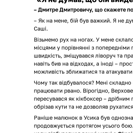
– Дмитре Дмитровичу, що скажете п
– Як на мене, бій був важкий. Я не д
Саші.
Візьмемо рух на ногах. У мене скла
місцями у порівнянні з попередніми 
швидкість, зміщувався ліворуч та пр
навіть бив на відходах, а іноді – про
можливість зближатися та атакувати
Чому так відбувалося? Мені складно 
працювати рвано. Вірогідно, Верхове
пересувався як кікбоксер – дрібним 
обрізав кути та не дозволяв рухатися
Раніше малюнок в Усика був однознач
продовжується протягом усього бою.