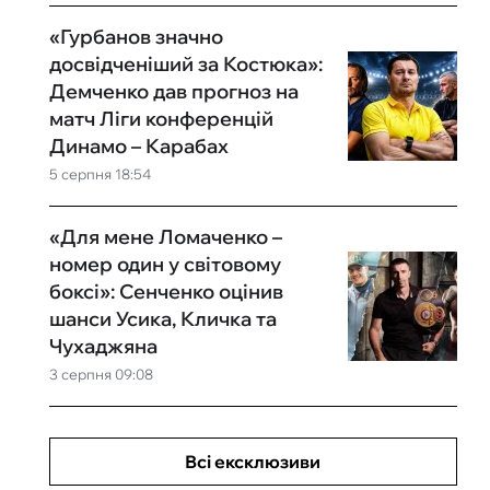
«Гурбанов значно
досвідченіший за Костюка»:
Демченко дав прогноз на
матч Ліги конференцій
Динамо – Карабах
5 серпня 18:54
«Для мене Ломаченко –
номер один у світовому
боксі»: Сенченко оцінив
шанси Усика, Кличка та
Чухаджяна
3 серпня 09:08
Всі ексклюзиви