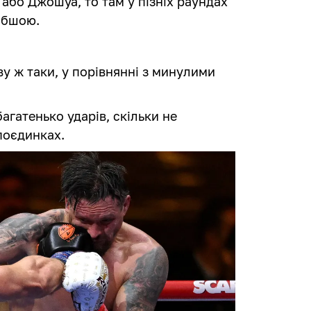
 або Джошуа, то там у пізніх раундах
лабшою.
у ж таки, у порівнянні з минулими
багатенько ударів, скільки не
поєдинках.