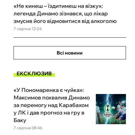
«Не кинеш – їздитимеш на візку»:
легенда Динамо зізнався, що лікар
змусив його відмовитися від алкоголю
7 серпня 12:04
Всі новини
ЕКСКЛЮЗИВ
«У Пономаренка є чуйка»:
Максимов похвалив Динамо
за перемогу над Карабахом
у ЛК і дав прогноз на гру в
Баку
7 серпня 08:46