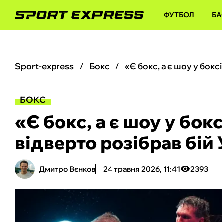
ФУТБОЛ
БА
sport-express
бокс
БОКС
«Є бокс, а є шоу у бок
відверто розібрав бій
Дмитро Вєнков
24 травня 2026, 11:41
2393