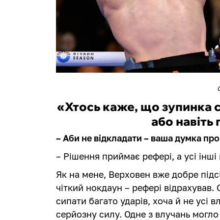
«Хтось каже, що зупинка с
або навіть 
– Аби не відкладати – ваша думка про
– Рішення приймає рефері, а усі інш
Як на мене, Верховен вже добре підсі
чіткий нокдаун – рефері відрахував.
сипати багато ударів, хоча й не усі 
серйозну силу. Одне з влучань могло