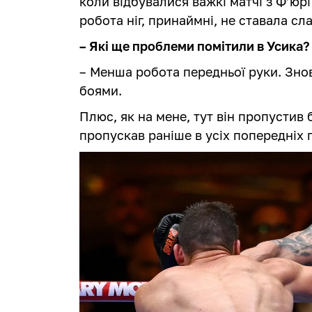
коли відбувалися важкі матчі з Ф’юрі
робота ніг, принаймні, не ставала с
– Які ще проблеми помітили в Усика?
– Менша робота передньої руки. Знов
боями.
Плюс, як на мене, тут він пропустив 
пропускав раніше в усіх попередніх 