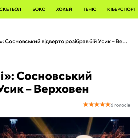
СКЕТБОЛ
БОКС
ХОКЕЙ
ТЕНІС
КІБЕРСПОРТ
«Є бокс, а є шоу у боксі»: Сосновський відверто розібрав бій Усик – Верховен
сі»: Сосновський
 Усик – Верховен
★
★
★
★
★
★
★
★
★
★
6 голосів