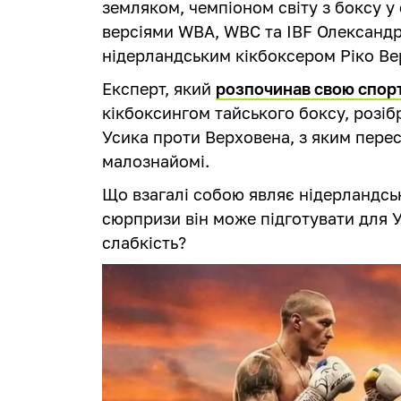
земляком, чемпіоном світу з боксу у 
версіями WBA, WBC та IBF Олександр
нідерландським кікбоксером Ріко Вер
Експерт, який
розпочинав свою спорт
кікбоксингом тайського боксу, розі
Усика проти Верховена, з яким перес
малознайомі.
Що взагалі собою являє нідерландсь
сюрпризи він може підготувати для 
слабкість?