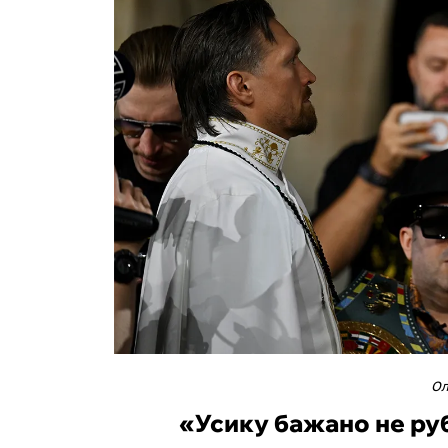
Ол
«Усику бажано не ру