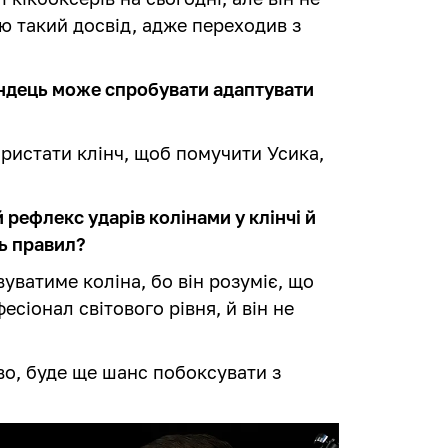
ю такий досвід, адже переходив з
андець може спробувати адаптувати
ристати клінч, щоб помучити Усика,
 рефлекс ударів колінами у клінчі й
нь правил?
уватиме коліна, бо він розуміє, що
сіонал світового рівня, й він не
о, буде ще шанс побоксувати з