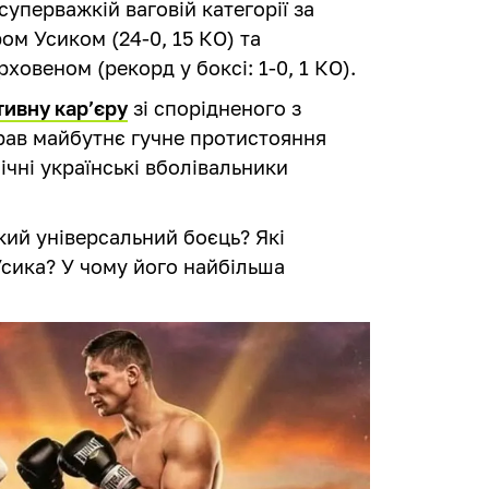
суперважкій ваговій категорії за
ом Усиком (24-0, 15 КО) та
ховеном (рекорд у боксі: 1-0, 1 КО).
ивну кар’єру
зі спорідненого з
брав майбутнє гучне протистояння
ічні українські вболівальники
кий універсальний боєць? Які
Усика? У чому його найбільша