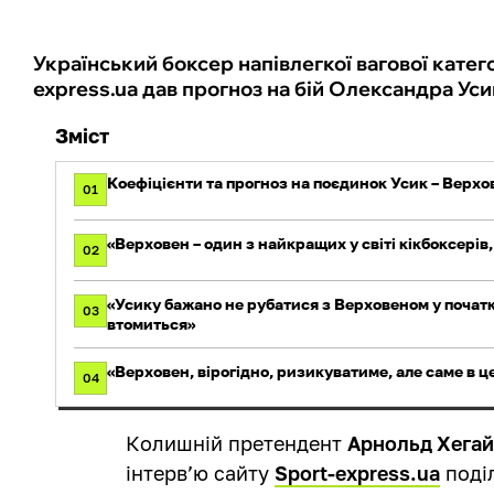
Український боксер напівлегкої вагової катего
express.ua дав прогноз на бій Олександра Уси
Зміст
Коефіцієнти та прогноз на поєдинок Усик – Верхо
01
«Верховен – один з найкращих у світі кікбоксерів,
02
«Усику бажано не рубатися з Верховеном у початк
03
втомиться»
«Верховен, вірогідно, ризикуватиме, але саме в ц
04
Колишній претендент
Арнольд Хега
інтерв’ю сайту
Sport-express.ua
поділ