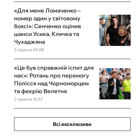
«Для мене Ломаченко –
номер один у світовому
боксі»: Сенченко оцінив
шанси Усика, Кличка та
Чухаджяна
3 серпня 09:08
«Це був справжній іспит для
нас»: Ротань про перемогу
Полісся над Чорноморцем
та феєрію Велетня
2 серпня 16:57
Всі ексклюзиви