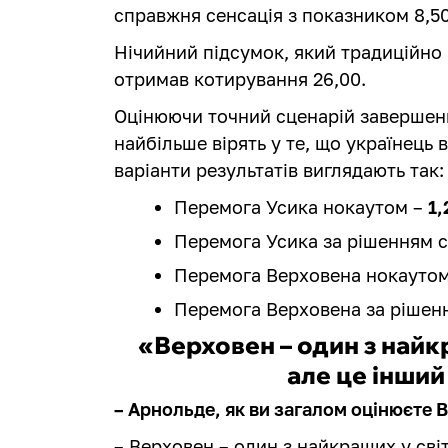
справжня сенсація з показником 8,50
Нічийний підсумок, який традиційно 
отримав котирування 26,00.
Оцінюючи точний сценарій завершен
найбільше вірять у те, що українець 
варіанти результатів виглядають так:
Перемога Усика нокаутом –
1,
Перемога Усика за рішенням с
Перемога Верховена нокауто
Перемога Верховена за рішен
«Верховен – один з найкр
але це інший
– Арнольде, як ви загалом оцінюєте 
– Верховен – один з найкращих у світі