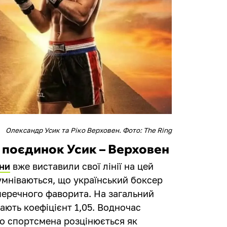
Олександр Усик та Ріко Верховен. Фото: The Ring
а поєдинок Усик – Верховен
їни
вже виставили свої лінії на цей
умніваються, що український боксер
аперечного фаворита. На загальний
ають коефіцієнт 1,05. Водночас
о спортсмена розцінюється як