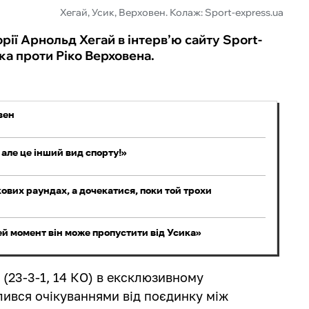
Хегай, Усик, Верховен. Колаж: Sport-express.ua
рії Арнольд Хегай в інтерв’ю сайту Sport-
ка проти Ріко Верховена.
вен
 але це інший вид спорту!»
ових раундах, а дочекатися, поки той трохи
ей момент він може пропустити від Усика»
й
(23-3-1, 14 КО) в ексклюзивному
ився очікуваннями від поєдинку між