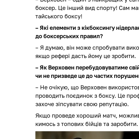
боксер. Це інший вид спорту! Сам ма
тайського боксу!
– Які елементи з кікбоксингу нідерл
до боксерських правил?
– Я думаю, він може спробувати вико
якщо рефері дасть йому це зробити.
– Як Верховен перебудовуватиме свій
чи не призведе це до частих поруше
– Не очікую, що Верховен використов
проводить поєдинок з боксу. Це профе
захоче зіпсувати свою репутацію.
Якщо проведе хороший матч, можлив
кимось з топових бійців та заробити.