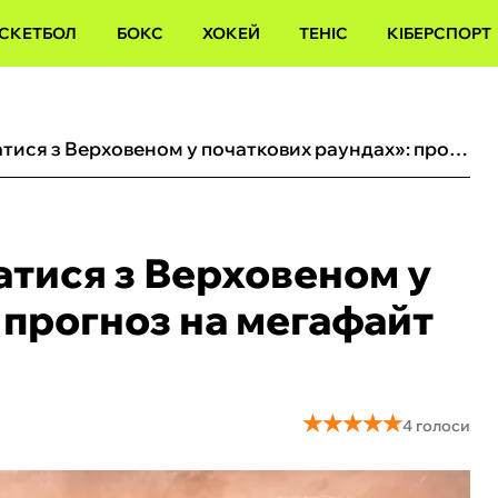
СКЕТБОЛ
БОКС
ХОКЕЙ
ТЕНІС
КІБЕРСПОРТ
«Усику бажано не рубатися з Верховеном у початкових раундах»: прогноз на мегафайт від Хегая
атися з Верховеном у
 прогноз на мегафайт
★
★
★
★
★
★
★
★
★
★
4 голоси