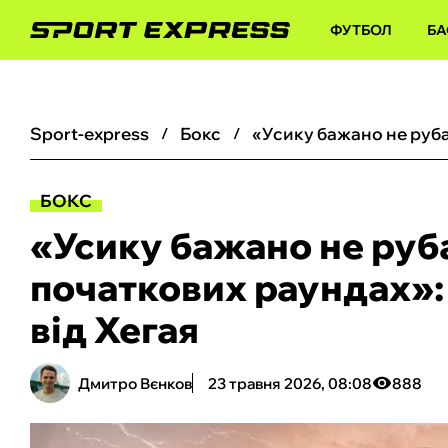
ФУТБОЛ
БА
sport-express
бокс
БОКС
«Усику бажано не руб
початкових раундах»:
від Хегая
Дмитро Вєнков
23 травня 2026, 08:08
888