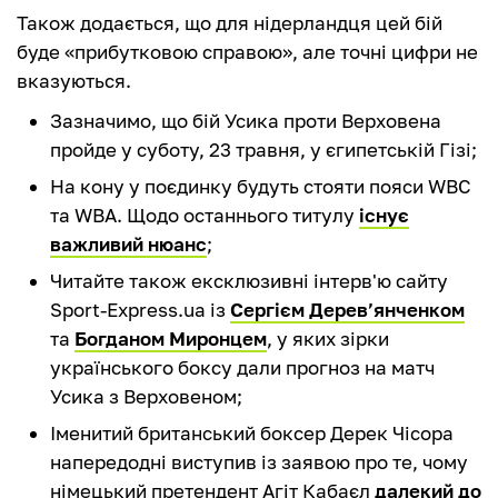
Також додається, що для нідерландця цей бій
буде «прибутковою справою», але точні цифри не
вказуються.
Зазначимо, що бій Усика проти Верховена
пройде у суботу, 23 травня, у єгипетській Гізі;
На кону у поєдинку будуть стояти пояси WBC
та WBA. Щодо останнього титулу
існує
важливий нюанс
;
Читайте також ексклюзивні інтерв'ю сайту
Sport-Express.ua із
Сергієм Дерев’янченком
та
Богданом Миронцем
, у яких зірки
українського боксу дали прогноз на матч
Усика з Верховеном;
Іменитий британський боксер Дерек Чісора
напередодні виступив із заявою про те, чому
німецький претендент Агіт Кабаєл
далекий до