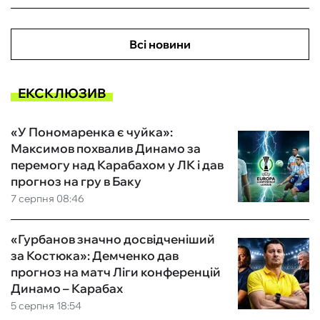
Всі новини
ЕКСКЛЮЗИВ
«У Пономаренка є чуйка»:
Максимов похвалив Динамо за
перемогу над Карабахом у ЛК і дав
прогноз на гру в Баку
7 серпня 08:46
«Гурбанов значно досвідченіший
за Костюка»: Демченко дав
прогноз на матч Ліги конференцій
Динамо – Карабах
5 серпня 18:54