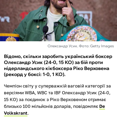
ФУТЗАЛ
ІНШІ
БУКМЕКЕРИ
Олександр Усик. Фото: Getty Images
Відомо, скільки заробить український боксер
Олександр Усик (24-0, 15 КО) за бій проти
нідерландського кікбоксера Ріко Верховена
(рекорд у боксі: 1-0, 1 КО).
Чемпіон світу у суперважкій ваговій категорії за
версіями WBA, WBC та IBF Олександр Усик (24-0,
15 КО) за поєдинок з Ріко Верховеном отримає
близько 100 мільйонів доларів, повідомляє
De
Volkskrant
.