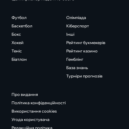
Футбол
Олімпіада
Баскетбол
Кіберспорт
Бокс
Інші
Хокей
Рейтинг букмекерів
Теніс
Рейтинг казино
Біатлон
Гемблінг
База знань
Турніри прогнозів
Про видання
Політика конфіденційності
Використання cookies
Угода користувача
Редакційна політика