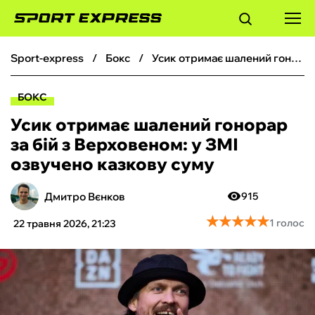
sport-express
бокс
Усик отримає шалений гонорар за бій з Верховеном: у ЗМІ озвучено казкову суму
ФУТБОЛ
БОКС
БАСКЕТБОЛ
Усик отримає шалений гонорар
за бій з Верховеном: у ЗМІ
БОКС
озвучено казкову суму
ХОКЕЙ
Дмитро Вєнков
915
★
★
★
★
★
★
★
★
★
★
1 голос
22 травня 2026, 21:23
ТЕНІС
КІБЕРСПОРТ
ЧС-2026