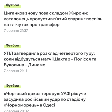
Футбол
Циганков знову поза складом Жирони:
каталонець пропустив п'ятий спаринг поспіль
на тлі чуток про трансфер
7 серпня 21:37
Футбол
УПЛ затвердила розклад четвертого туру:
коли відбудуться матчі Шахтар – Полісся та
Буковина – Динамо
7 серпня 21:11
Футбол
«Черговий доказ терору»: УАФ рішуче
засудила російський удар по стадіону
«Чорноморець» в Одесі
7 серпня 20:32