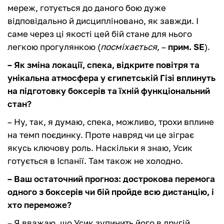
мереж, готується до даного бою дуже
відповідально й дисципліновано, як завжди. І
саме через ці якості цей бій стане для нього
легкою прогулянкою (
посміхається,
–
прим. SE
).
– Як зміна локації, спека, відкрите повітря та
унікальна атмосфера у єгипетській Гізі вплинуть
на підготовку боксерів та їхній функціональний
стан?
– Ну, так, я думаю, спека, можливо, трохи вплине
на темп поєдинку. Проте навряд чи це зіграє
якусь ключову роль. Наскільки я знаю, Усик
готується в Іспанії. Там також не холодно.
– Ваш остаточний прогноз: дострокова перемога
одного з боксерів чи бій пройде всю дистанцію, і
хто переможе?
– Я вважаю, що Усик зупинить його в другій