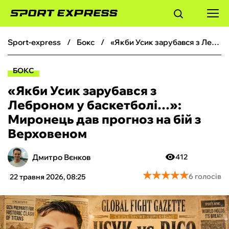
sport-express
бокс
«Якби Усик зарубався з Леброном у баскетболі…»: Миронець дав прогноз на бій з Верховеном
ФУТБОЛ
БОКС
БАСКЕТБОЛ
«Якби Усик зарубався з
Леброном у баскетболі…»:
БОКС
Миронець дав прогноз на бій з
Верховеном
ХОКЕЙ
Дмитро Вєнков
412
ТЕНІС
★
★
★
★
★
★
★
★
★
★
6 голосів
22 травня 2026, 08:25
КІБЕРСПОРТ
ЧС-2026