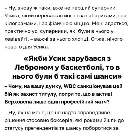
– Ну, знову ж таки, вже не перший суперник
Усика, який переважає його і за габаритами, і за
кілограмами, і за фізичною міццю. Мені здається,
практично усі суперники, які були в нього у
хевівейті, – важчі за нього хлопці. Отже, нічого
нового для Усика.
«Якби Усик зарубався з
Леброном у баскетболі, то в
нього були б такі самі шанси»
– Чому, на вашу думку, WBC санкціонував цей
бій як захист титулу, попри те, що в активі
Верховена лише один професійний матч?
– Ну, як на мене, це не надто справедливе
рішення стосовно боксерів, які роками йшли до
статусу претендентів та шансу поборотися за