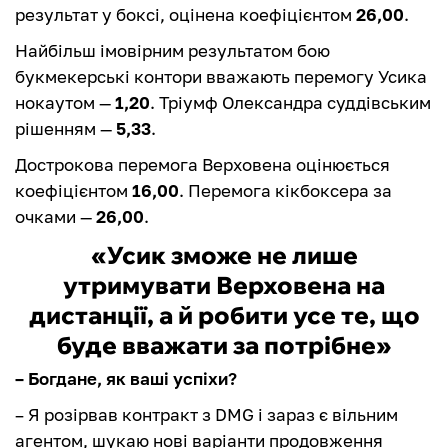
результат у боксі, оцінена коефіцієнтом
26,00
.
Найбільш імовірним результатом бою
букмекерські контори вважають перемогу Усика
нокаутом —
1,20
. Тріумф Олександра суддівським
рішенням —
5,33
.
Дострокова перемога Верховена оцінюється
коефіцієнтом
16,00
. Перемога кікбоксера за
очками —
26,00
.
«Усик зможе не лише
утримувати Верховена на
дистанції, а й робити усе те, що
буде вважати за потрібне»
– Богдане, як ваші успіхи?
– Я розірвав контракт з DMG і зараз є вільним
агентом, шукаю нові варіанти продовження