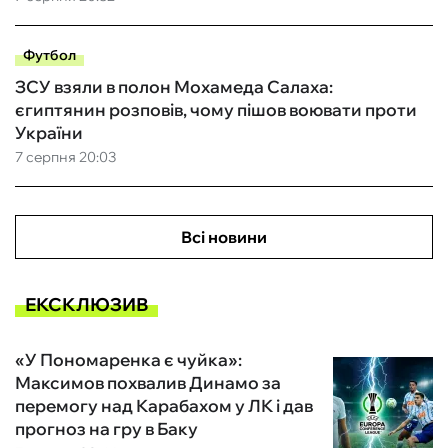
Футбол
ЗСУ взяли в полон Мохамеда Салаха:
єгиптянин розповів, чому пішов воювати проти
України
7 серпня 20:03
Всі новини
ЕКСКЛЮЗИВ
«У Пономаренка є чуйка»:
Максимов похвалив Динамо за
перемогу над Карабахом у ЛК і дав
прогноз на гру в Баку