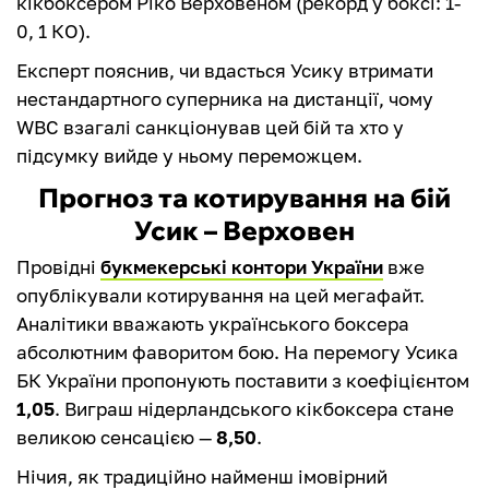
кікбоксером Ріко Верховеном (рекорд у боксі: 1-
0, 1 КО).
Експерт пояснив, чи вдасться Усику втримати
нестандартного суперника на дистанції, чому
WBC взагалі санкціонував цей бій та хто у
підсумку вийде у ньому переможцем.
Прогноз та котирування на бій
Усик – Верховен
Провідні
букмекерські контори України
вже
опублікували котирування на цей мегафайт.
Аналітики вважають українського боксера
абсолютним фаворитом бою. На перемогу Усика
БК України пропонують поставити з коефіцієнтом
1,05
. Виграш нідерландського кікбоксера стане
великою сенсацією —
8,50
.
Нічия, як традиційно найменш імовірний