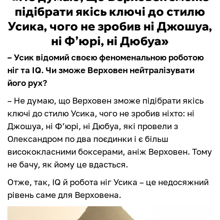
підібрати якісь ключі до стилю
Усика, чого не зробив ні Джошуа,
ні Ф’юрі, ні Дюбуа»
– Усик відомий своєю феноменальною роботою
ніг та IQ. Чи зможе Верховен нейтралізувати
його рух?
– Не думаю, що Верховен зможе підібрати якісь
ключі до стилю Усика, чого не зробив ніхто: ні
Джошуа, ні Ф’юрі, ні Дюбуа, які провели з
Олександром по два поєдинки і є більш
висококласними боксерами, аніж Верховен. Тому
не бачу, як йому це вдасться.
Отже, так, IQ й робота ніг Усика – це недосяжний
рівень саме для Верховена.