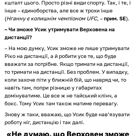
кшталт цього. Просто різні види спорту. Так, і те, і
інше – єдиноборства, але все ж трохи інше
(
Нганну є колишнім чемпіоном UFC
, –
прим. SE
).
– Чи зможе Усик утримувати Верховена на
дистанції?
– На мою думку, Усик зможе не лише утримувати
Ріко на дистанції, а й робити усе те, що буде
вважати за потрібне. Якщо тримати на дистанції,
то тримати на дистанції. Без проблем. У випадку,
коли захоче піти у ближній бій, що навряд чи, то
навіть там, попри різницю у габаритах
домінуватиме. Це все ж не тайський клінч, а
бокс. Тому Усик там також матиме перевагу.
Знову ж таки, вважаю, що Усик буде нав’язувати
роботу ніг, дистанцію і так далі.
«Не думаю, що Верховен зможе