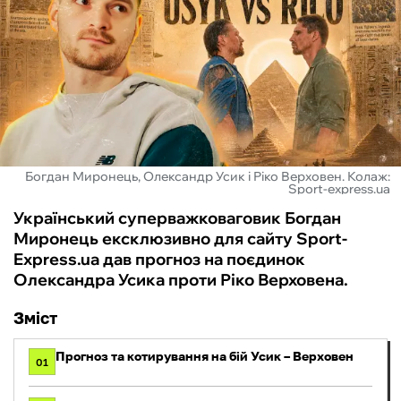
ФУТЗАЛ
ІНШІ
БУКМЕКЕРИ
Богдан Миронець, Олександр Усик і Ріко Верховен. Колаж:
Sport-express.ua
Український суперважковаговик Богдан
Миронець ексклюзивно для сайту Sport-
Express.ua дав прогноз на поєдинок
Олександра Усика проти Ріко Верховена.
Зміст
Прогноз та котирування на бій Усик – Верховен
01