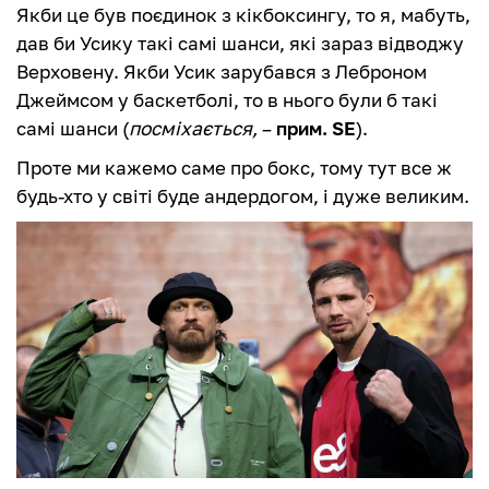
Якби це був поєдинок з кікбоксингу, то я, мабуть,
дав би Усику такі самі шанси, які зараз відводжу
Верховену. Якби Усик зарубався з Леброном
Джеймсом у баскетболі, то в нього були б такі
самі шанси (
посміхається,
–
прим. SE
).
Проте ми кажемо саме про бокс, тому тут все ж
будь-хто у світі буде андердогом, і дуже великим.