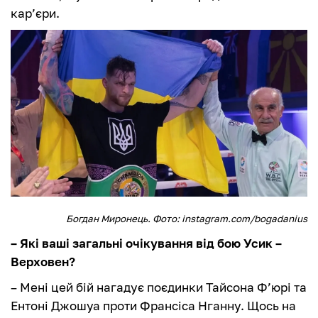
кар’єри.
Богдан Миронець. Фото: instagram.com/bogadanius
– Які ваші загальні очікування від бою Усик –
Верховен?
– Мені цей бій нагадує поєдинки Тайсона Ф’юрі та
Ентоні Джошуа проти Франсіса Нганну. Щось на