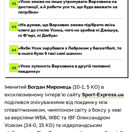
«Усик зможе не лише утримувати Верховена на
02
дистанції, а й робити усе те, що буде вважати за
потрібне»
«Не думаю, що Верховен зможе підібрати якісь
03
ключі до стилю Усика, чого не зробив ні Джошуа,
ні Ф’юрі, ні Дюбуа»
«Якби Усик зарубався з Леброном у баскетболі, то
04
в нього були б такі самі шанси»
«Усик зупинить Верховена в другій половині
05
поєдинку»
Іменитий
Богдан Миронець
(10-1, 5 КО) в
ексклюзивному інтерв’ю сайту
Sport-Express.ua
поділився очікуваннями від поєдинку між
співвітчизником, чемпіоном світу з боксу у хеві
за версіями WBA, WBC та IBF Олександром
Усиком (24-0, 15 КО) та нідерландським