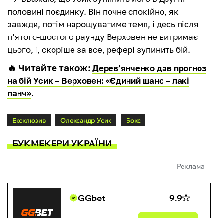
половині поєдинку. Він почне спокійно, як
завжди, потім нарощуватиме темп, і десь після
п’ятого-шостого раунду Верховен не витримає
цього, і, скоріше за все, рефері зупинить бій.
🔥 Читайте також:
Дерев’янченко дав прогноз
на бій Усик – Верховен: «Єдиний шанс – лакі
панч»
.
Ексклюзив
Олександр Усик
Бокс
БУКМЕКЕРИ УКРАЇНИ
Реклама
GGbet
9.9