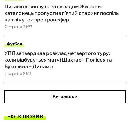
Циганков знову поза складом Жирони:
каталонець пропустив п'ятий спаринг поспіль
на тлі чуток про трансфер
7 серпня 21:37
Футбол
УПЛ затвердила розклад четвертого туру:
коли відбудуться матчі Шахтар – Полісся та
Буковина – Динамо
7 серпня 21:11
Всі новини
ЕКСКЛЮЗИВ