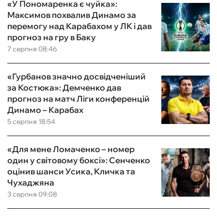
«У Пономаренка є чуйка»:
Максимов похвалив Динамо за
перемогу над Карабахом у ЛК і дав
прогноз на гру в Баку
7 серпня 08:46
«Гурбанов значно досвідченіший
за Костюка»: Демченко дав
прогноз на матч Ліги конференцій
Динамо – Карабах
5 серпня 18:54
«Для мене Ломаченко – номер
один у світовому боксі»: Сенченко
оцінив шанси Усика, Кличка та
Чухаджяна
3 серпня 09:08