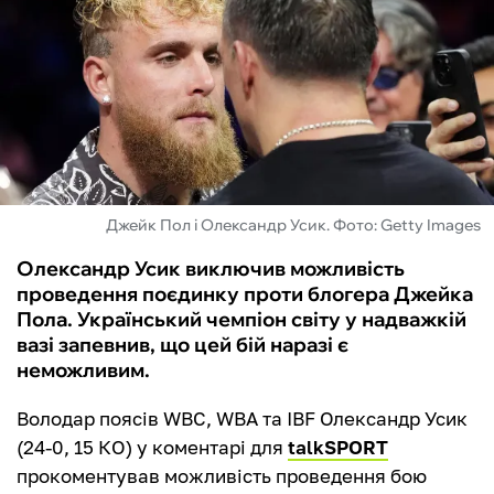
ФУТЗАЛ
ІНШІ
БУКМЕКЕРИ
Джейк Пол і Олександр Усик. Фото: Getty Images
Олександр Усик виключив можливість
проведення поєдинку проти блогера Джейка
Пола. Український чемпіон світу у надважкій
вазі запевнив, що цей бій наразі є
неможливим.
Володар поясів WBC, WBA та IBF Олександр Усик
(24-0, 15 КО) у коментарі для
talkSPORT
прокоментував можливість проведення бою