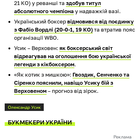
21 КО) у реванші та
здобув титул
абсолютного чемпіона
у надважкій вазі.
Український боксер
відмовився від поєдинку
з Фабіо Вордлі (20-0-1, 19 КО)
та втратив пояс
організації WBO.
Усик – Верховен:
як боксерський світ
відреагував на оголошення бою української
легенди з кікбоксером
.
«Як котик з мишкою»:
Гвоздик, Сенченко та
Сіренко пояснили, навіщо Усику бій з
Верховеном
– прогноз від зірок.
Олександр Усик
БУКМЕКЕРИ УКРАЇНИ
Реклама