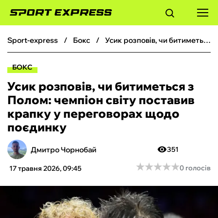
sport-express
бокс
Усик розповів, чи битиметься з Полом: чемпіон світу поставив крапку у переговорах щодо поєдинку
ФУТБОЛ
БОКС
БАСКЕТБОЛ
Усик розповів, чи битиметься з
Полом: чемпіон світу поставив
БОКС
крапку у переговорах щодо
поєдинку
ХОКЕЙ
Дмитро Чорнобай
351
ТЕНІС
★
★
★
★
★
★
★
★
★
★
0 голосів
17 травня 2026, 09:45
КІБЕРСПОРТ
ЧС-2026